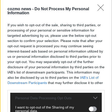
Wir freuen uns auf deinen Beitrag!
Diskutiere mit und teile deine
cozmo news -
Do Not Process My Personal
Information
Perspektive. Mit * gekennzeichnete Angaben sind Pflichtfelder.
Bitte nutze deinen Klarnamen (Vor- und Nachname) und eine
gültige E-Mail-Adresse (wird nicht veröffentlicht). Wir prüfen
If you wish to opt-out of the sale, sharing to third parties, or
jeden Kommentar kurz. Beiträge, die unsere
Netiquette
processing of your personal or sensitive information for
respektieren, werden freigeschaltet; Hassrede, Beleidigungen,
targeted advertising by us, please use the below opt-out
section to confirm your selection. Please note that after your
Hetze, Spam oder Werbung werden nicht veröffentlicht. Es
opt-out request is processed you may continue seeing
gelten unsere
Datenschutzvereinbarungen
.
interest-based ads based on personal information utilized by
*
Kommentar
us or personal information disclosed to third parties prior to
your opt-out. You may separately opt-out of the further
disclosure of your personal information by third parties on the
IAB’s list of downstream participants. This information may
also be disclosed by us to third parties on the
IAB’s List of
Downstream Participants
that may further disclose it to other
third parties.
*
Vor- und Nachname
Personal Data Processing Opt Outs
*
E-Mail
I want to opt-out of the Sharing of my
personal data.