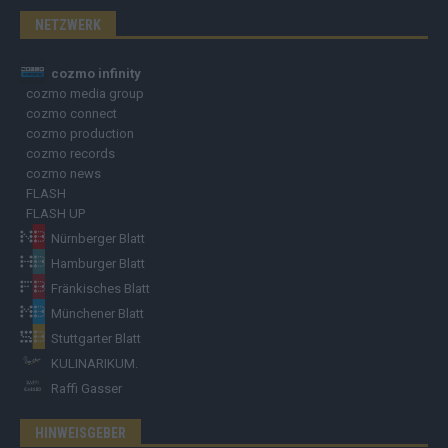
NETZWERK
cozmo infinity
cozmo media group
cozmo connect
cozmo production
cozmo records
cozmo news
FLASH
FLASH UP
Nürnberger Blatt
Hamburger Blatt
Fränkisches Blatt
Münchener Blatt
Stuttgarter Blatt
KULINARIKUM.
Raffi Gasser
HINWEISGEBER