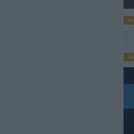
KE
AN