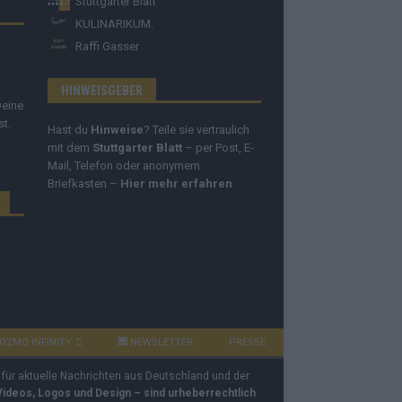
Stuttgarter Blatt
KULINARIKUM.
Raffi Gasser
HINWEISGEBER
Deine
st.
Hast du
Hinweise
? Teile sie vertraulich
mit dem
Stuttgarter Blatt
– per Post, E-
Mail, Telefon oder anonymem
Briefkasten –
Hier mehr erfahren
.
OZMO INFINITY
NEWSLETTER
PRESSE
 für aktuelle Nachrichten aus Deutschland und der
 Videos, Logos und Design – sind urheberrechtlich