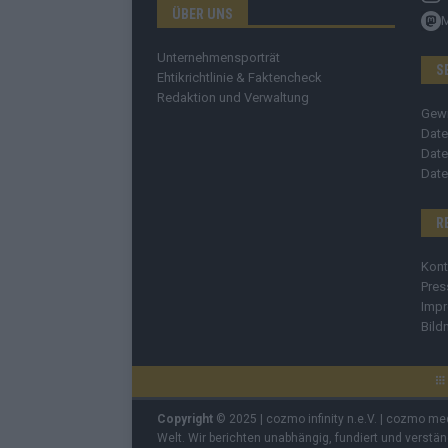
ÜBER UNS
Unternehmensporträt
S
Ehtikrichtlinie & Faktencheck
Redaktion und Verwaltung
Gew
Date
Date
Date
R
Kont
Pres
Imp
Bild
Copyright
© 2025 | cozmo infinity n.e.V. | cozmo me
Welt. Wir berichten unabhängig, fundiert und verstä