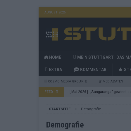
AUGUST 2026
HOME
MEIN STUTTGART | DAS M
EXTRA
KOMMENTAR
ST
COZMO MEDIA GROUP
MEDIADATEN
FEED
[ Mai 2026 ]
„Bangaranga“ gewinnt den
Fragen
EUROVISION
STARTSEITE
Demografie
[ Mai 2026 ]
Von JJ bis Lordi: Das si
[ Mai 2026 ]
Finnland auf Platz 17, De
Demografie