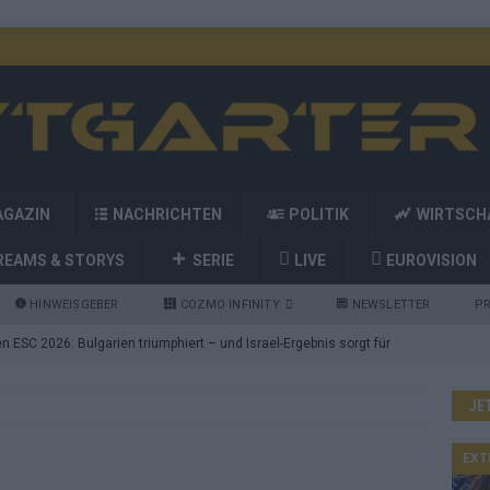
AGAZIN
NACHRICHTEN
POLITIK
WIRTSCH
REAMS & STORYS
SERIE
LIVE
EUROVISION
HINWEISGEBER
COZMO INFINITY
NEWSLETTER
PR
 ESC 2026: Bulgarien triumphiert – und Israel-Ergebnis sorgt für
JE
nd die Showacts im ESC-Finale 2026 in Wien
EUROVISION
utschland auf Platz 2: ESC-Finale-Startreihenfolge hat
EXT