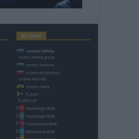
NETZWERK
cozmo infinity
cozmo media group
cozmo connect
cozmo production
cozmo records
cozmo news
FLASH
FLASH UP
Nürnberger Blatt
Hamburger Blatt
Fränkisches Blatt
Münchener Blatt