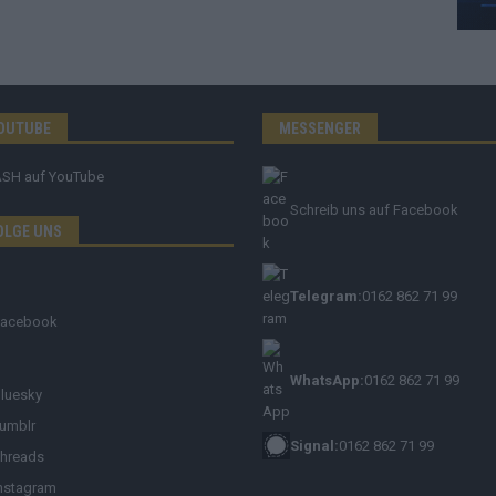
OUTUBE
MESSENGER
ASH
auf YouTube
Schreib uns auf Facebook
OLGE UNS
Telegram:
0162 862 71 99
Facebook
WhatsApp:
0162 862 71 99
luesky
umblr
Signal:
0162 862 71 99
hreads
nstagram