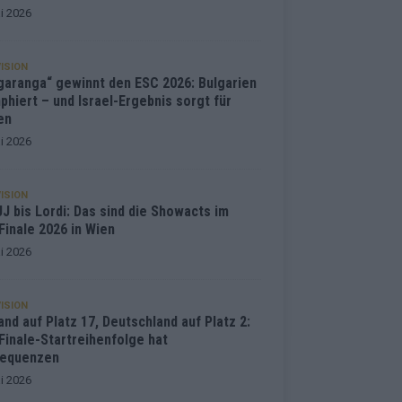
i 2026
ISION
garanga“ gewinnt den ESC 2026: Bulgarien
phiert – und Israel-Ergebnis sorgt für
en
i 2026
ISION
J bis Lordi: Das sind die Showacts im
Finale 2026 in Wien
i 2026
ISION
and auf Platz 17, Deutschland auf Platz 2:
Finale-Startreihenfolge hat
equenzen
i 2026