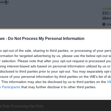
KOMM
ESC-F
über
Ma
nen
000
ws -
Do Not Process My Personal Information
EUROV
er
„Douz
mt
Gesc
to opt-out of the sale, sharing to third parties, or processing of your per
ein
Wett
formation for targeted advertising by us, please use the below opt-out s
Ma
r selection. Please note that after your opt-out request is processed y
eing interest-based ads based on personal information utilized by us or
disclosed to third parties prior to your opt-out. You may separately opt-
losure of your personal information by third parties on the IAB’s list of
AN
. This information may also be disclosed by us to third parties on the
IA
Participants
that may further disclose it to other third parties.
l Data Processing Opt Outs