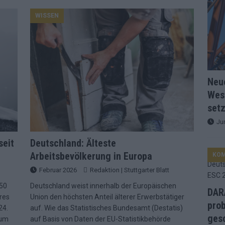
WISSEN
d Favorit, Australien überrascht – alle Acts und unsere Prognose
ng, Jurys – die Geschichte der ESC-Wertung als Spiegel des
Neu
ualifikanten, vier Big-Four-Länder, ein Gastgeber – alle Acts im
Wes
setz
nknown“, Walzer zu kurz, Moderation zu provinziell – das Fazit zum
Ju
seit
Deutschland: Älteste
Arbeitsbevölkerung in Europa
le 2: Dänemark vorne, Aserbaidschan chancenlos – Zypern
KO
Februar 2026
Redaktion | Stuttgarter Blatt
950
Deutschland weist innerhalb der Europäischen
Café, neue Westernstadt: Der Europa-Park 2026 setzt auf viele
DARA
res
Union den höchsten Anteil älterer Erwerbstätiger
prob
24.
auf. Wie das Statistisches Bundesamt (Destatis)
gesc
zum
auf Basis von Daten der EU-Statistikbehörde
srael problematisch, Deutschland strukturell gescheitert – das