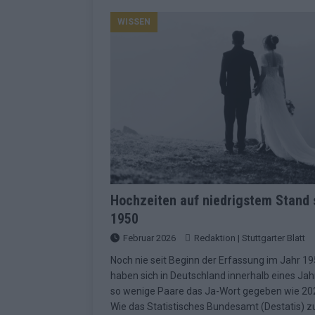
Konsequenzen
EUROVISION
WISSEN
[ Mai 2026 ]
ESC-Finale 2026: Finnlan
KOMMENTAR
[ Mai 2026 ]
„Douze Points“, Televoti
Wettbewerbs
EUROVISION
[ Mai 2026 ]
ESC-Finale komplett: 20 Q
Überblick
EUROVISION
[ Mai 2026 ]
ESC 2026: JJ performt „U
zweiten Halbfinale
KOMMENTAR
Hochzeiten auf niedrigstem Stand 
1950
[ Mai 2026 ]
Quoten vor ESC-Halbfina
Februar 2026
Redaktion | Stuttgarter Blatt
überrascht negativ
EXTRA
Noch nie seit Beginn der Erfassung im Jahr 1
[ Juni 2026 ]
Neue Themenwelt, neues 
haben sich in Deutschland innerhalb eines Jah
Highlights
EXTRA
so wenige Paare das Ja-Wort gegeben wie 20
Wie das Statistisches Bundesamt (Destatis) 
[ Mai 2026 ]
DARA gewinnt verdient, I