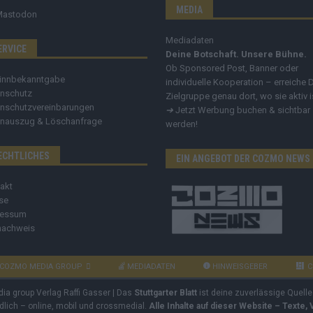
MEDIA
Mastodon
Mediadaten
ERVICE
Deine Botschaft. Unsere Bühne.
Ob Sponsored Post, Banner oder
innbekanntgabe
individuelle Kooperation – erreiche 
nschutz
Zielgruppe genau dort, wo sie aktiv i
nschutzvereinbarungen
➔
Jetzt Werbung buchen & sichtbar
nauszug & Löschanfrage
werden!
ECHTLICHES
EIN ANGEBOT DER COZMO NEWS
akt
se
ressum
nachweis
COZMO MEDIA GROUP
MEDIADATEN
HINWEISGEBER
C
dia group Verlag Raffi Gasser | Das
Stuttgarter Blatt
ist deine zuverlässige Quelle
ndlich – online, mobil und crossmedial.
Alle Inhalte auf dieser Website – Texte,