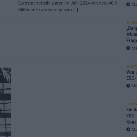
Eurostat mitteilt, waren im Jahr 2024 von rund 40,9
Ma
Millionen Erwerbstätigen im
[…]
EUROV
„Ban
trium
Frag
Ma
EUROV
Von J
ESC-
Ma
EUROV
Finnl
ESC-
Kons
Ma