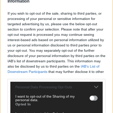
Information
e
l
l
If you wish to opt-out of the sale, sharing to third parties, or
e
processing of your personal or sensitive information for
N
e
targeted advertising by us, please use the below opt-out
w
section to confirm your selection. Please note that after your
c
opt-out request is processed you may continue seeing
o
interest-based ads based on personal information utilized by
m
us or personal information disclosed to third parties prior to
e
your opt-out. You may separately opt-out of the further
r
disclosure of your personal information by third parties on the
IAB’s list of downstream participants. This information may
M
a
also be disclosed by us to third parties on the
IAB’s List of
i
Downstream Participants
that may further disclose it to other
2
third parties.
0
2
Personal Data Processing Opt Outs
5
I want to opt-out of the Sharing of my
personal data.
F
Opted In
a
v