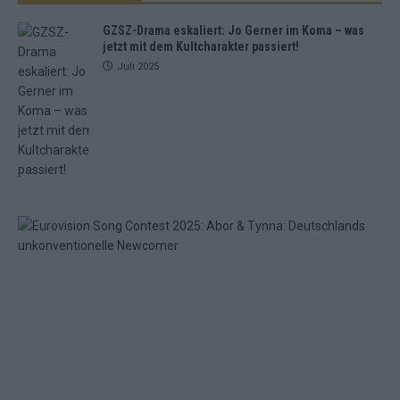
GZSZ-Drama eskaliert: Jo Gerner im Koma – was
jetzt mit dem Kultcharakter passiert!
Juli 2025
E
u
r
o
v
i
s
i
o
n
S