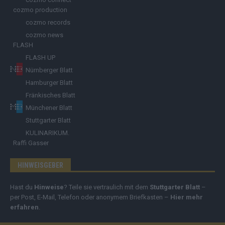
cozmo production
cozmo records
cozmo news
FLASH
FLASH UP
Nürnberger Blatt
Hamburger Blatt
Fränkisches Blatt
Münchener Blatt
Stuttgarter Blatt
KULINARIKUM.
Raffi Gasser
HINWEISGEBER
Hast du
Hinweise
? Teile sie vertraulich mit dem
Stuttgarter Blatt
–
per Post, E-Mail, Telefon oder anonymem Briefkasten –
Hier mehr
erfahren
.