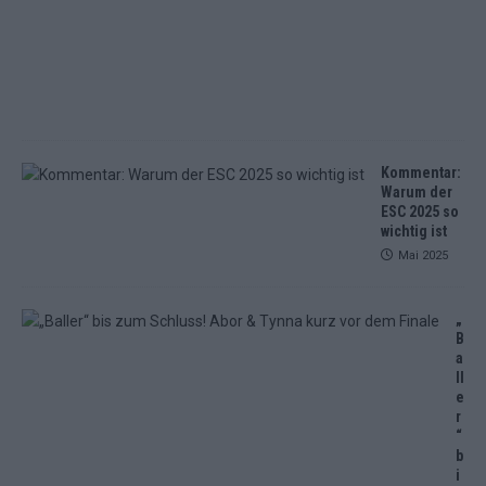
a
i
2
0
2
5
Kommentar:
Warum der
ESC 2025 so
wichtig ist
Mai 2025
„
B
a
ll
e
r
“
b
i