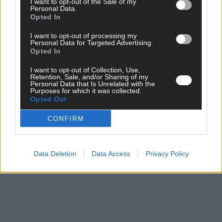
I want to opt-out of the Sale of my
o
Personal Data.
r
Opted In
i
t
I want to opt-out of processing my
e
Personal Data for Targeted Advertising.
n
Opted In
-
C
I want to opt-out of Collection, Use,
h
Retention, Sale, and/or Sharing of my
Personal Data that Is Unrelated with the
e
Purposes for which it was collected.
c
Opted Out
k
:
CONFIRM
W
e
r
h
Data Deletion
Data Access
Privacy Policy
a
t
C
h
a
n
c
e