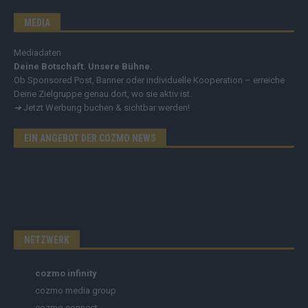
MEDIA
Mediadaten
Deine Botschaft. Unsere Bühne.
Ob Sponsored Post, Banner oder individuelle Kooperation – erreiche
Deine Zielgruppe genau dort, wo sie aktiv ist.
➔
Jetzt Werbung buchen & sichtbar werden!
EIN ANGEBOT DER COZMO NEWS
NETZWERK
cozmo infinity
cozmo media group
cozmo connect