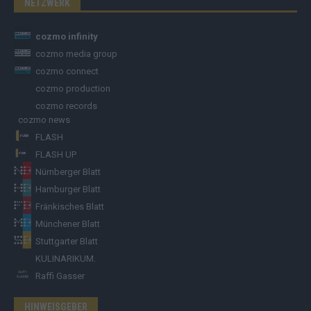
NETZWERK
cozmo infinity
cozmo media group
cozmo connect
cozmo production
cozmo records
cozmo news
FLASH
FLASH UP
Nürnberger Blatt
Hamburger Blatt
Fränkisches Blatt
Münchener Blatt
Stuttgarter Blatt
KULINARIKUM.
Raffi Gasser
HINWEISGEBER