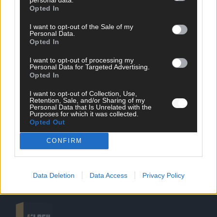
Opted In
I want to opt-out of the Sale of my
Personal Data.
Opted In
SCHNELL ZUM RESSORT
I want to opt-out of processing my
Personal Data for Targeted Advertising.
Opted In
Nachrichten
Politik
I want to opt-out of Collection, Use,
Wirtschaft
Retention, Sale, and/or Sharing of my
Personal Data that Is Unrelated with the
Ratgeber
Purposes for which it was collected.
Wissen
Opted Out
Extra
Kommentar
CONFIRM
Streams & Storys
Eurovision
Data Deletion
Data Access
Privacy Policy
FLASH – DAS VIDEOPORTAL