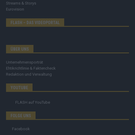
Streams & Storys
Eurovision
FLASH – DAS VIDEOPORTAL
ÜBER UNS
Unternehmensporträt
Ehtikrichtlinie & Faktencheck
Redaktion und Verwaltung
YOUTUBE
FLASH
auf YouTube
FOLGE UNS
Facebook