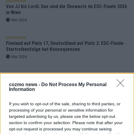
EUROVISION
Von JJ bis Lordi: Das sind die Showacts im ESC-Finale 2026
in Wien
Mai 2026
EUROVISION
Finnland auf Platz 17, Deutschland auf Platz 2: ESC-Finale-
Startreihenfolge hat Konsequenzen
Mai 2026
KOMMENTAR
ESC-Finale 2026: Finnland Favorit, Australien überrascht –
cozmo news -
Do Not Process My Personal
alle Acts und unsere Prognose
Information
Mai 2026
If you wish to opt-out of the sale, sharing to third parties, or
processing of your personal or sensitive information for
EUROVISION
targeted advertising by us, please use the below opt-out
„Douze Points“, Televoting, Jurys – die Geschichte der
ESC-Wertung als Spiegel des Wettbewerbs
section to confirm your selection. Please note that after your
opt-out request is processed you may continue seeing
Mai 2026