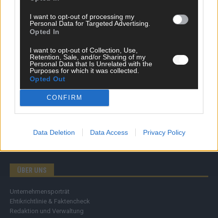
Wirtschaft
I want to opt-out of processing my
Ratgeber
Personal Data for Targeted Advertising.
Wissen
Opted In
Extra
Kommentar
I want to opt-out of Collection, Use,
Retention, Sale, and/or Sharing of my
Streams & Storys
Personal Data that Is Unrelated with the
Eurovision
Purposes for which it was collected.
Opted Out
FLASH – DAS VIDEOPORTAL
CONFIRM
Data Deletion
Data Access
Privacy Policy
ÜBER UNS
Unternehmensporträt
Ehtikrichtlinie & Faktencheck
Redaktion und Verwaltung