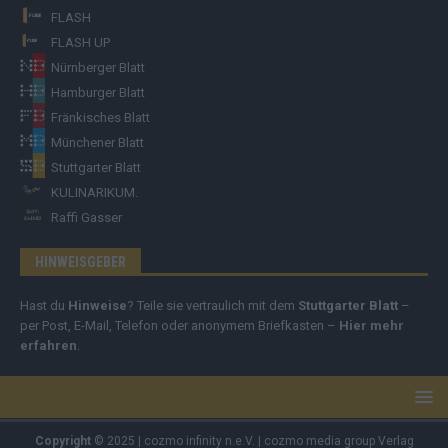
FLASH
FLASH UP
Nürnberger Blatt
Hamburger Blatt
Fränkisches Blatt
Münchener Blatt
Stuttgarter Blatt
KULINARIKUM.
Raffi Gasser
HINWEISGEBER
Hast du
Hinweise
? Teile sie vertraulich mit dem
Stuttgarter Blatt
–
per Post, E-Mail, Telefon oder anonymem Briefkasten –
Hier mehr
erfahren
.
Copyright
© 2025 | cozmo infinity n.e.V. | cozmo media group Verlag