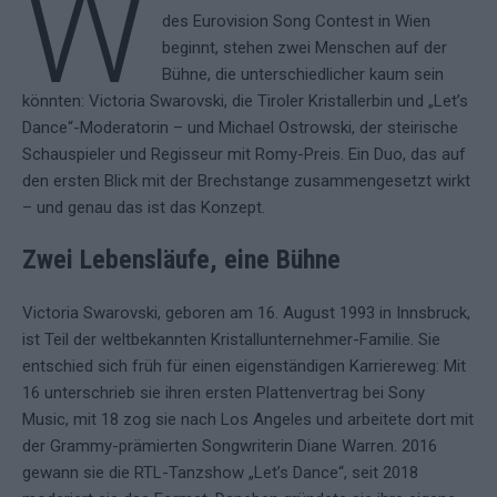
W
des Eurovision Song Contest in Wien
beginnt, stehen zwei Menschen auf der
Bühne, die unterschiedlicher kaum sein
könnten: Victoria Swarovski, die Tiroler Kristallerbin und „Let’s
Dance“-Moderatorin – und Michael Ostrowski, der steirische
Schauspieler und Regisseur mit Romy-Preis. Ein Duo, das auf
den ersten Blick mit der Brechstange zusammengesetzt wirkt
– und genau das ist das Konzept.
Zwei Lebensläufe, eine Bühne
Victoria Swarovski, geboren am 16. August 1993 in Innsbruck,
ist Teil der weltbekannten Kristallunternehmer-Familie. Sie
entschied sich früh für einen eigenständigen Karriereweg: Mit
16 unterschrieb sie ihren ersten Plattenvertrag bei Sony
Music, mit 18 zog sie nach Los Angeles und arbeitete dort mit
der Grammy-prämierten Songwriterin Diane Warren. 2016
gewann sie die RTL-Tanzshow „Let’s Dance“, seit 2018