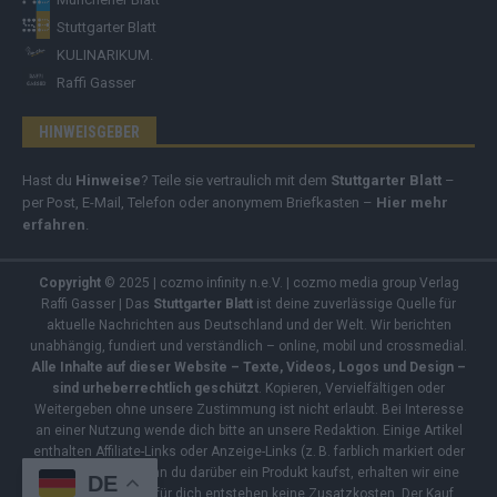
Stuttgarter Blatt
KULINARIKUM.
Raffi Gasser
HINWEISGEBER
Hast du
Hinweise
? Teile sie vertraulich mit dem
Stuttgarter Blatt
–
per Post, E-Mail, Telefon oder anonymem Briefkasten –
Hier mehr
erfahren
.
Copyright
© 2025 | cozmo infinity n.e.V. | cozmo media group Verlag
Raffi Gasser | Das
Stuttgarter Blatt
ist deine zuverlässige Quelle für
aktuelle Nachrichten aus Deutschland und der Welt. Wir berichten
unabhängig, fundiert und verständlich – online, mobil und crossmedial.
Alle Inhalte auf dieser Website – Texte, Videos, Logos und Design –
sind urheberrechtlich geschützt
. Kopieren, Vervielfältigen oder
Weitergeben ohne unsere Zustimmung ist nicht erlaubt. Bei Interesse
an einer Nutzung wende dich bitte an unsere Redaktion. Einige Artikel
enthalten Affiliate-Links oder Anzeige-Links (z. B. farblich markiert oder
unterstrichen). Wenn du darüber ein Produkt kaufst, erhalten wir eine
DE
kleine Provision – für dich entstehen keine Zusatzkosten. Der Kauf