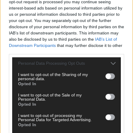
opt-out request is processed you may continue seeing
interest-based ads based on personal information utilized by
ANZEIGE
us or personal information disclosed to third parties prior to
your opt-out. You may separately opt-out of the further
disclosure of your personal information by third parties on the
IAB’s list of downstream participants. This information may
also be disclosed by us to third parties on the
IAB’s List of
Downstream Participants
that may further disclose it to other
third parties.
Personal Data Processing Opt Outs
I want to opt-out of the Sharing of my
personal data.
Opted In
I want to opt-out of the Sale of my
Personal Data.
Über Redaktion | Stuttgarter Blatt
557 Artikel
Opted In
Das Stuttgarter Blatt ist eine unabhängige, digitale
I want to opt-out of processing my
Nachrichtenplattform mit Sitz in Stuttgart. Unsere Redaktion
Personal Data for Targeted Advertising.
Opted In
berichtet fundiert, verständlich und aktuell über das Geschehen
in der Region, in Deutschland und der Welt. Wir verbinden