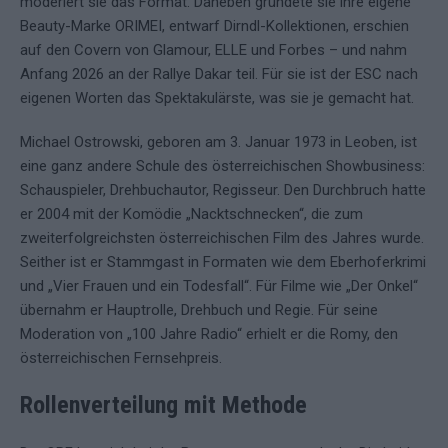
moderiert sie das Format. Daneben gründete sie ihre eigene
Beauty-Marke ORIMEI, entwarf Dirndl-Kollektionen, erschien
auf den Covern von Glamour, ELLE und Forbes – und nahm
Anfang 2026 an der Rallye Dakar teil. Für sie ist der ESC nach
eigenen Worten das Spektakulärste, was sie je gemacht hat.
Michael Ostrowski, geboren am 3. Januar 1973 in Leoben, ist
eine ganz andere Schule des österreichischen Showbusiness:
Schauspieler, Drehbuchautor, Regisseur. Den Durchbruch hatte
er 2004 mit der Komödie „Nacktschnecken“, die zum
zweiterfolgreichsten österreichischen Film des Jahres wurde.
Seither ist er Stammgast in Formaten wie dem Eberhoferkrimi
und „Vier Frauen und ein Todesfall“. Für Filme wie „Der Onkel“
übernahm er Hauptrolle, Drehbuch und Regie. Für seine
Moderation von „100 Jahre Radio“ erhielt er die Romy, den
österreichischen Fernsehpreis.
Rollenverteilung mit Methode