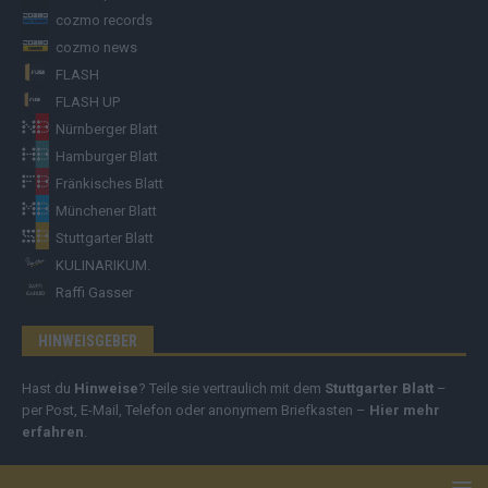
cozmo records
cozmo news
FLASH
FLASH UP
Nürnberger Blatt
Hamburger Blatt
Fränkisches Blatt
Münchener Blatt
Stuttgarter Blatt
KULINARIKUM.
Raffi Gasser
HINWEISGEBER
Hast du
Hinweise
? Teile sie vertraulich mit dem
Stuttgarter Blatt
–
per Post, E-Mail, Telefon oder anonymem Briefkasten –
Hier mehr
erfahren
.