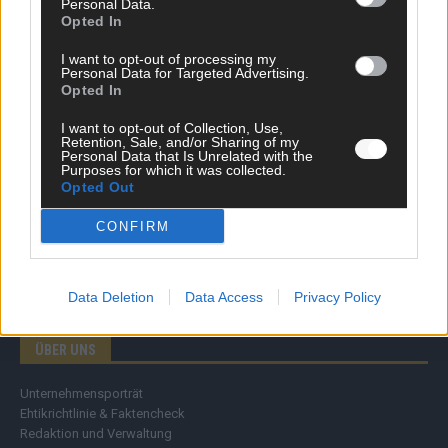
Personal Data.
Wirtschaft
Opted In
Ratgeber
Wissen
I want to opt-out of processing my
Personal Data for Targeted Advertising.
Extra
Opted In
Kommentar
Streams & Storys
I want to opt-out of Collection, Use,
Eurovision
Retention, Sale, and/or Sharing of my
Personal Data that Is Unrelated with the
Purposes for which it was collected.
FLASH – DAS VIDEOPORTAL
Opted Out
CONFIRM
Data Deletion
Data Access
Privacy Policy
ÜBER UNS
Unternehmensporträt
Ehtikrichtlinie & Faktencheck
Redaktion und Verwaltung