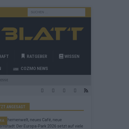
HAFT
RATGEBER
WISSEN
N
COZMO NEWS
ESSE
TZT ANGESAGT
RA