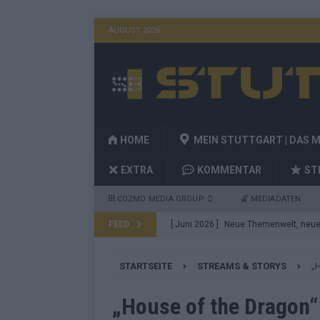
AUGUST 2026
HOME
MEIN STUTTGART | DAS 
EXTRA
KOMMENTAR
ST
COZMO MEDIA GROUP
MEDIADATEN
FEED
[ Juni 2026 ]
Neue Themenwelt, neues
Highlights
EXTRA
STARTSEITE
STREAMS & STORYS
„H
[ Mai 2026 ]
DARA gewinnt verdient, I
Fazit zum ESC 2026
KOMMENTAR
„House of the Dragon“ 