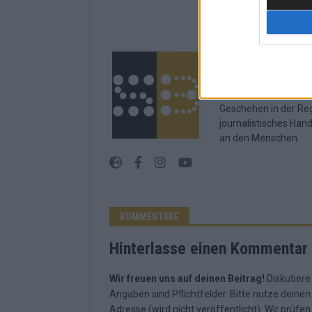
Über Redaktion | 
Das Stuttgarter Blatt
in Stuttgart. Unsere 
Geschehen in der Reg
journalistisches Han
an den Menschen.
KOMMENTARE
Hinterlasse einen Kommentar
Wir freuen uns auf deinen Beitrag!
Diskutiere
Angaben sind Pflichtfelder. Bitte nutze deine
Adresse (wird nicht veröffentlicht). Wir prüf