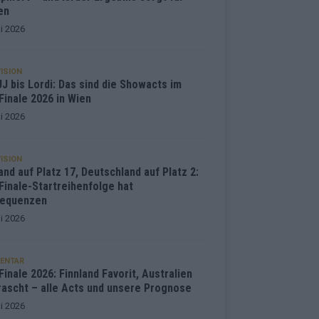
en
i 2026
ISION
J bis Lordi: Das sind die Showacts im
Finale 2026 in Wien
i 2026
ISION
and auf Platz 17, Deutschland auf Platz 2:
Finale-Startreihenfolge hat
equenzen
i 2026
ENTAR
inale 2026: Finnland Favorit, Australien
rascht – alle Acts und unsere Prognose
i 2026