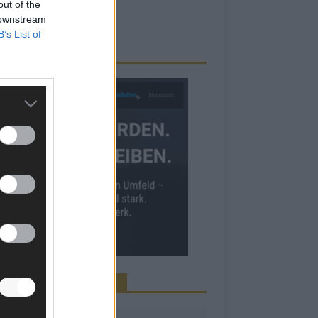
out of the
 downstream
B’s List of
RBE BEI UNS!
INE NEWS MEHR VERPASSEN