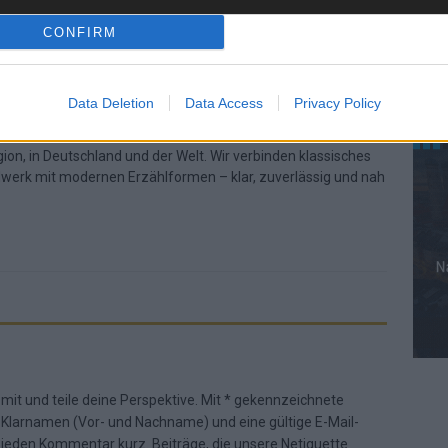
CONFIRM
AN
Stuttgarter Blatt
557 Artikel
Data Deletion
Data Access
Privacy Policy
 ist eine unabhängige, digitale Nachrichtenplattform mit Sitz
Redaktion berichtet fundiert, verständlich und aktuell über das
ion, in Deutschland und der Welt. Wir verbinden klassisches
dwerk mit modernen Erzählformen – klar, zuverlässig und nah
 mit und teile deine Perspektive. Mit * gekennzeichnete
n Klarnamen (Vor- und Nachname) und eine gültige E-Mail-
en jeden Kommentar kurz. Beiträge, die unsere
Netiquette