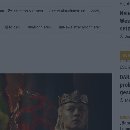
 ESC 2026: Bulgarien triumphiert – und Israel-Ergebnis sorgt für
att
Streams & Storys
· Zuletzt aktualisiert: 06.11.2025,
Neu
Wes
nd die Showacts im ESC-Finale 2026 in Wien
EUROVISION
folgen
abonnieren
Newsletter abonnieren
setz
utschland auf Platz 2: ESC-Finale-Startreihenfolge hat
Ju
d Favorit, Australien überrascht – alle Acts und unsere Prognose
KO
ng, Jurys – die Geschichte der ESC-Wertung als Spiegel des
DARA
prob
ualifikanten, vier Big-Four-Länder, ein Gastgeber – alle Acts im
gesc
Ma
nknown“, Walzer zu kurz, Moderation zu provinziell – das Fazit zum
EUROV
„Ban
trium
le 2: Dänemark vorne, Aserbaidschan chancenlos – Zypern