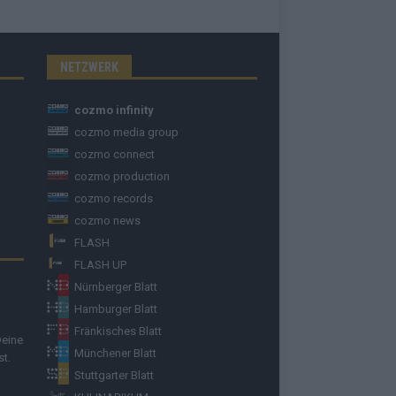
NETZWERK
cozmo infinity
cozmo media group
cozmo connect
cozmo production
cozmo records
cozmo news
FLASH
FLASH UP
Nürnberger Blatt
Hamburger Blatt
Fränkisches Blatt
Deine
Münchener Blatt
st.
Stuttgarter Blatt