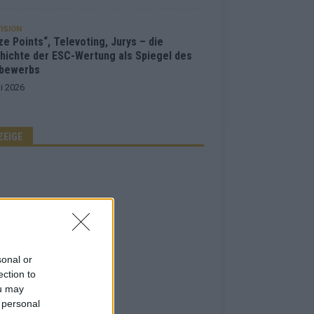
ISION
e Points“, Televoting, Jurys – die
hichte der ESC-Wertung als Spiegel des
bewerbs
i 2026
ZEIGE
sonal or
ection to
ou may
 personal