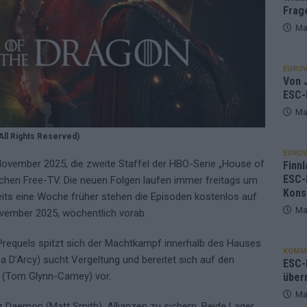
Frag
Ma
EUROV
Von J
ESC-
Ma
All Rights Reserved)
EUROV
 November 2025, die zweite Staffel der HBO-Serie „House of
Finnl
ESC-
chen Free-TV. Die neuen Folgen laufen immer freitags um
Kons
eits eine Woche früher stehen die Episoden kostenlos auf
Ma
ovember 2025, wöchentlich vorab.
requels spitzt sich der Machtkampf innerhalb des Hauses
KOMM
 D’Arcy) sucht Vergeltung und bereitet sich auf den
ESC-F
. (Tom Glynn-Carney) vor.
über
Ma
z Daemon (Matt Smith), Allianzen zu sichern. Beide Lager