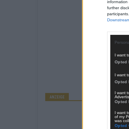
information 
further disc
participants
Downstream 
Persona
I want t
Opted 
I want t
Opted 
I want 
Advertis
ANZEIGE
Opted 
I want t
of my P
was col
Opted 