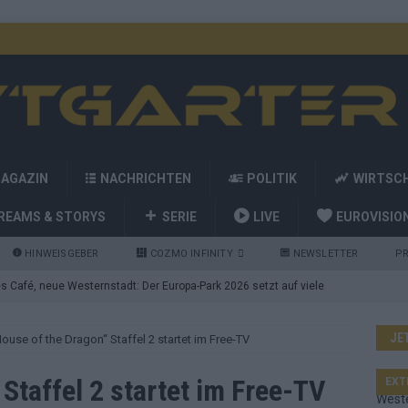
MAGAZIN
NACHRICHTEN
POLITIK
WIRTSC
REAMS & STORYS
SERIE
LIVE
EUROVISIO
HINWEISGEBER
COZMO INFINITY
NEWSLETTER
PR
 Café, neue Westernstadt: Der Europa-Park 2026 setzt auf viele
JE
ouse of the Dragon“ Staffel 2 startet im Free-TV
srael problematisch, Deutschland strukturell gescheitert – das
Staffel 2 startet im Free-TV
EXT