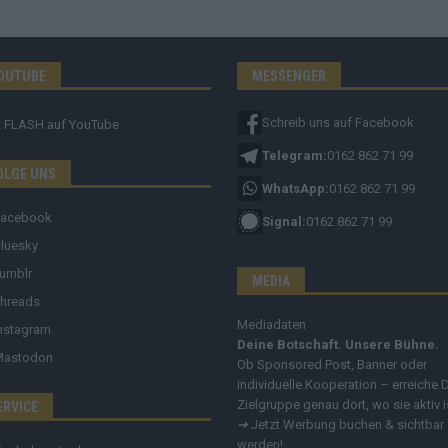
OUTUBE
MESSENGER
Schreib uns auf Facebook
FLASH
auf YouTube
Telegram:
0162 862 71 99
OLGE UNS
WhatsApp:
0162 862 71 99
Facebook
Signal:
0162 862 71 99
luesky
umblr
MEDIA
hreads
Mediadaten
nstagram
Deine Botschaft. Unsere Bühne.
Mastodon
Ob Sponsored Post, Banner oder
individuelle Kooperation – erreiche 
Zielgruppe genau dort, wo sie aktiv i
ERVICE
➔
Jetzt Werbung buchen & sichtbar
werden!