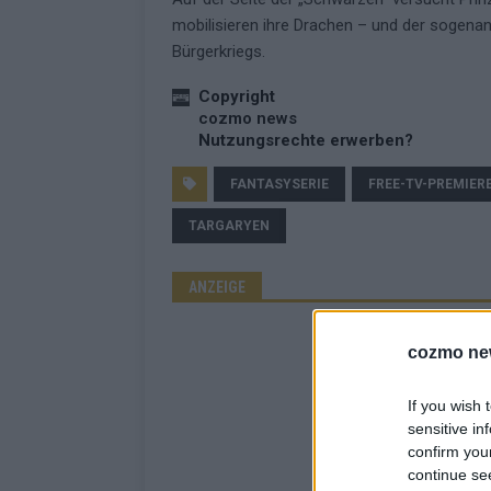
mobilisieren ihre Drachen – und der sogena
Bürgerkriegs.
Copyright
cozmo news
Nutzungsrechte erwerben?
FANTASYSERIE
FREE-TV-PREMIER
TARGARYEN
ANZEIGE
cozmo ne
If you wish 
sensitive in
confirm you
continue se