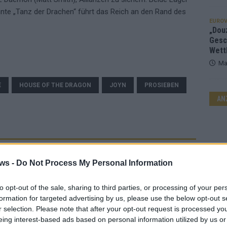
nnte „Tanz der Drachen“ führt das Reich an den Rand des
EUROV
„Douz
Gesc
Wett
Ma
E
HOUSE OF THE DRAGON
JOYN
PROSIEBEN
AN
ws -
Do Not Process My Personal Information
to opt-out of the sale, sharing to third parties, or processing of your per
formation for targeted advertising by us, please use the below opt-out s
r selection. Please note that after your opt-out request is processed y
eing interest-based ads based on personal information utilized by us or