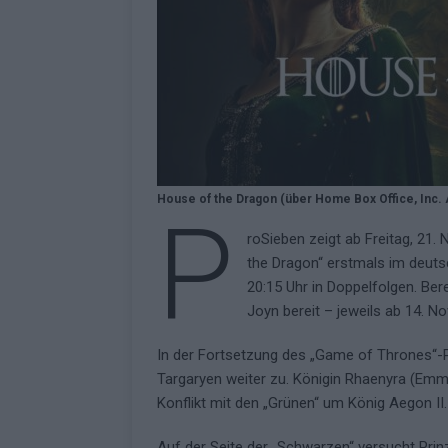
überrascht negativ
EXTRA
House of the Dragon (über Home Box Office, Inc. 
P
roSieben zeigt ab Freitag, 21.
the Dragon“ erstmals im deuts
20:15 Uhr in Doppelfolgen. Ber
Joyn bereit – jeweils ab 14. N
In der Fortsetzung des „Game of Thrones“-P
Targaryen weiter zu. Königin Rhaenyra (Emma
Konflikt mit den „Grünen“ um König Aegon II
Auf der Seite der „Schwarzen“ versucht Prin