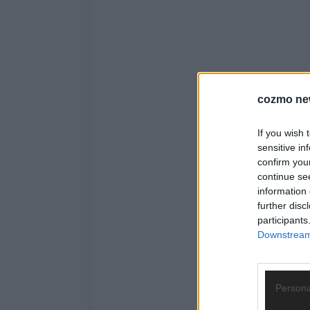
cozmo ne
If you wish 
sensitive in
confirm you
continue se
information 
further disc
participants
Downstream 
Persona