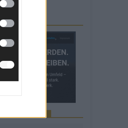
RBE BEI UNS!
INE NEWS MEHR VERPASSEN