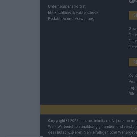
Unternehmensporträt
Ehtikrichtlinie & Faktencheck
S
Redaktion und Verwaltung
Gew
Date
Date
Date
R
Kont
Pres
Imp
Bild
C
Copyright
© 2025 | cozmo infinity n.e.V. | cozmo me
Welt. Wir berichten unabhängig, fundiert und verstä
geschützt
. Kopieren, Vervielfältigen oder Weiterge