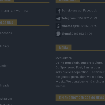
Schreib uns auf Facebook
FLASH
auf YouTube
Telegram:
0162 862 71 99
OLGE UNS
WhatsApp:
0162 862 71 99
Facebook
Signal:
0162 862 71 99
luesky
MEDIA
Mediadaten
Deine Botschaft. Unsere Bühne.
umblr
Ob Sponsored Post, Banner oder
individuelle Kooperation – erreiche 
Zielgruppe genau dort, wo sie aktiv i
➔
Jetzt Werbung buchen & sichtbar
hreads
werden!
EIN ANGEBOT DER COZMO NEWS
nstagram