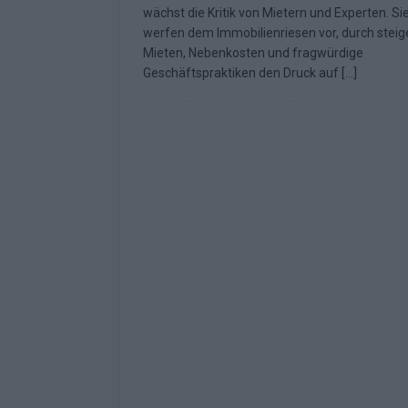
wächst die Kritik von Mietern und Experten. Si
Fazit zum ESC 2026
KOMMENTAR
werfen dem Immobilienriesen vor, durch stei
Mieten, Nebenkosten und fragwürdige
Geschäftspraktiken den Druck auf
[…]