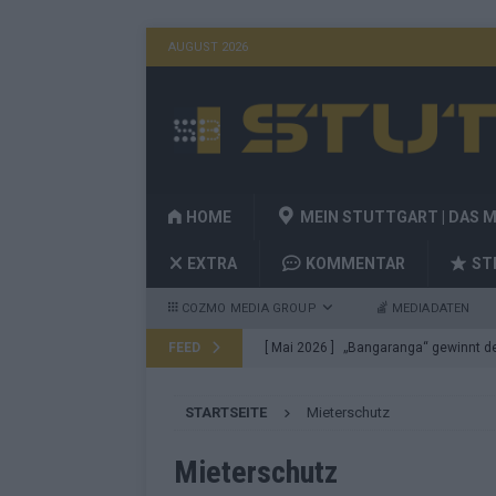
AUGUST 2026
HOME
MEIN STUTTGART | DAS 
EXTRA
KOMMENTAR
ST
COZMO MEDIA GROUP
MEDIADATEN
FEED
[ Mai 2026 ]
„Bangaranga“ gewinnt den
Fragen
EUROVISION
STARTSEITE
Mieterschutz
[ Mai 2026 ]
Von JJ bis Lordi: Das si
[ Mai 2026 ]
Finnland auf Platz 17, De
Mieterschutz