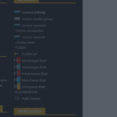
cozmo infinity
cozmo media group
cozmo connect
cozmo production
cozmo records
cozmo news
FLASH
FLASH UP
Nürnberger Blatt
Hamburger Blatt
Fränkisches Blatt
Deine
Münchener Blatt
st.
Stuttgarter Blatt
KULINARIKUM.
Raffi Gasser
HINWEISGEBER