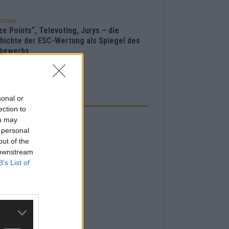
ISION
e Points“, Televoting, Jurys – die
hichte der ESC-Wertung als Spiegel des
bewerbs
i 2026
sonal or
ZEIGE
ection to
ou may
 personal
out of the
 downstream
B’s List of