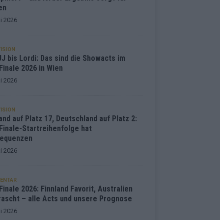
en
i 2026
ISION
J bis Lordi: Das sind die Showacts im
Finale 2026 in Wien
i 2026
ISION
and auf Platz 17, Deutschland auf Platz 2:
Finale-Startreihenfolge hat
equenzen
i 2026
ENTAR
inale 2026: Finnland Favorit, Australien
rascht – alle Acts und unsere Prognose
i 2026