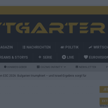
MAGAZIN
NACHRICHTEN
POLITIK
WIRTSC
REAMS & STORYS
SERIE
LIVE
EUROVISIO
HINWEISGEBER
COZMO INFINITY
NEWSLETTER
P
 ESC 2026: Bulgarien triumphiert – und Israel-Ergebnis sorgt für
JE
nd die Showacts im ESC-Finale 2026 in Wien
EUROVISION
utschland auf Platz 2: ESC-Finale-Startreihenfolge hat
EXT