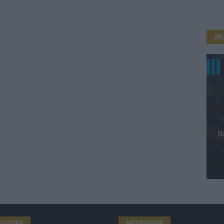
AN
OUTUBE
MESSENGER