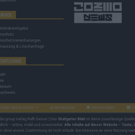
Mastodon
ERVICE
innbekanntgabe
nschutz
nschutzvereinbarungen
nauszug & Löschanfrage
ECHTLICHES
akt
se
ressum
nachweis
OZMO MEDIA GROUP
MEDIADATEN
HINWEISGEBER
C
dia group Verlag Raffi Gasser | Das
Stuttgarter Blatt
ist deine zuverlässige Quelle
ndlich – online, mobil und crossmedial.
Alle Inhalte auf dieser Website – Texte,
ben ohne unsere Zustimmung ist nicht erlaubt. Bei Interesse an einer Nutzung wend