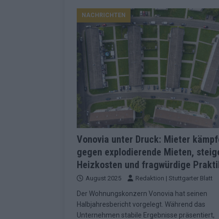
Konsequenzen
EUROVISION
NACHRICHTEN
[ Mai 2026 ]
ESC-Finale 2026: Finnlan
KOMMENTAR
[ Mai 2026 ]
„Douze Points“, Televoti
Wettbewerbs
EUROVISION
[ Mai 2026 ]
ESC-Finale komplett: 20 Q
Überblick
EUROVISION
[ Mai 2026 ]
ESC 2026: JJ performt „U
zweiten Halbfinale
KOMMENTAR
Vonovia unter Druck: Mieter kämp
gegen explodierende Mieten, stei
[ Mai 2026 ]
Quoten vor ESC-Halbfina
Heizkosten und fragwürdige Prakt
überrascht negativ
EXTRA
August 2025
Redaktion | Stuttgarter Blatt
[ Juni 2026 ]
Neue Themenwelt, neues
Der Wohnungskonzern Vonovia hat seinen
Highlights
EXTRA
Halbjahresbericht vorgelegt. Während das
Unternehmen stabile Ergebnisse präsentiert,
[ Mai 2026 ]
DARA gewinnt verdient, I