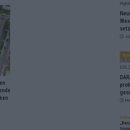
d Favorit, Australien überrascht – alle Acts und unsere Prognose
Neu
Wes
setz
ng, Jurys – die Geschichte der ESC-Wertung als Spiegel des
Ju
ualifikanten, vier Big-Four-Länder, ein Gastgeber – alle Acts im
KO
nknown“, Walzer zu kurz, Moderation zu provinziell – das Fazit zum
DARA
fen
prob
gende
le 2: Dänemark vorne, Aserbaidschan chancenlos – Zypern
gesc
iken
Ma
 Café, neue Westernstadt: Der Europa-Park 2026 setzt auf viele
EUROV
„Ban
trium
srael problematisch, Deutschland strukturell gescheitert – das