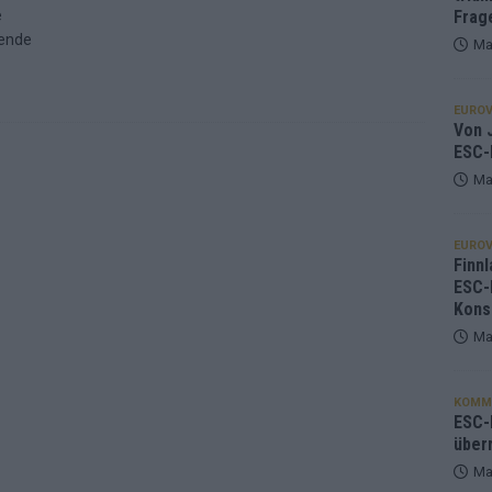
e
Frag
gende
Ma
EUROV
Von J
ESC-
Ma
EUROV
Finnl
ESC-
Kons
Ma
KOMM
ESC-F
über
Ma