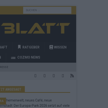
HAFT
RATGEBER
WISSEN
N
COZMO NEWS
RESSE
TZT ANGESAGT
RA