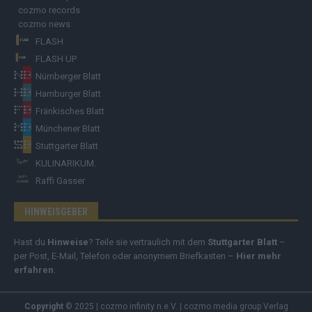
cozmo records
cozmo news
FLASH
FLASH UP
Nürnberger Blatt
Hamburger Blatt
Fränkisches Blatt
Münchener Blatt
Stuttgarter Blatt
KULINARIKUM.
Raffi Gasser
HINWEISGEBER
Hast du
Hinweise
? Teile sie vertraulich mit dem
Stuttgarter Blatt
–
per Post, E-Mail, Telefon oder anonymem Briefkasten –
Hier mehr
erfahren
.
Copyright
© 2025 | cozmo infinity n.e.V. | cozmo media group Verlag