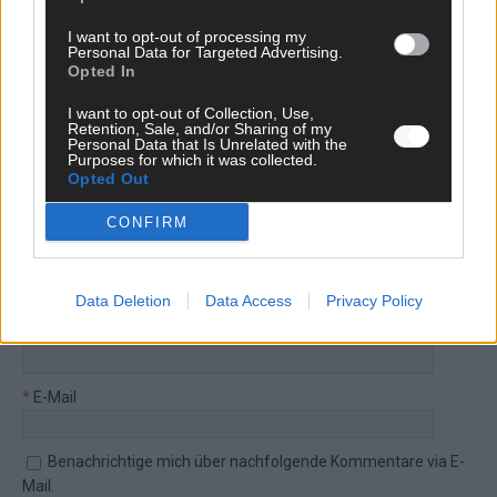
Bitte nutze deinen Klarnamen (Vor- und Nachname) und eine
I want to opt-out of processing my
gültige E-Mail-Adresse (wird nicht veröffentlicht). Wir prüfen
Personal Data for Targeted Advertising.
jeden Kommentar kurz. Beiträge, die unsere
Netiquette
Opted In
respektieren, werden freigeschaltet; Hassrede, Beleidigungen,
Hetze, Spam oder Werbung werden nicht veröffentlicht. Es
I want to opt-out of Collection, Use,
Retention, Sale, and/or Sharing of my
gelten unsere
Datenschutzvereinbarungen
.
Personal Data that Is Unrelated with the
Purposes for which it was collected.
*
Kommentar
Opted Out
CONFIRM
Data Deletion
Data Access
Privacy Policy
*
Vor- und Nachname
*
E-Mail
Benachrichtige mich über nachfolgende Kommentare via E-
Mail.