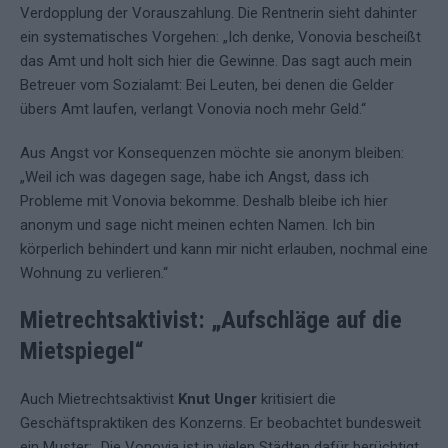
Verdopplung der Vorauszahlung. Die Rentnerin sieht dahinter
ein systematisches Vorgehen: „Ich denke, Vonovia bescheißt
das Amt und holt sich hier die Gewinne. Das sagt auch mein
Betreuer vom Sozialamt: Bei Leuten, bei denen die Gelder
übers Amt laufen, verlangt Vonovia noch mehr Geld.“
Aus Angst vor Konsequenzen möchte sie anonym bleiben:
„Weil ich was dagegen sage, habe ich Angst, dass ich
Probleme mit Vonovia bekomme. Deshalb bleibe ich hier
anonym und sage nicht meinen echten Namen. Ich bin
körperlich behindert und kann mir nicht erlauben, nochmal eine
Wohnung zu verlieren.“
Mietrechtsaktivist: „Aufschläge auf die
Mietspiegel“
Auch Mietrechtsaktivist
Knut Unger
kritisiert die
Geschäftspraktiken des Konzerns. Er beobachtet bundesweit
ein Muster: „Die Vonovia ist in vielen Städten dafür berüchtigt,