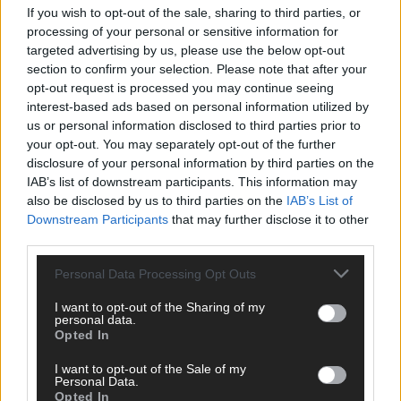
If you wish to opt-out of the sale, sharing to third parties, or
processing of your personal or sensitive information for
targeted advertising by us, please use the below opt-out
Über Redaktion | Stuttgarter Blatt
section to confirm your selection. Please note that after your
557 Artikel
opt-out request is processed you may continue seeing
Das Stuttgarter Blatt ist eine unabhängige, digitale
interest-based ads based on personal information utilized by
Nachrichtenplattform mit Sitz in Stuttgart. Unsere Redaktion
us or personal information disclosed to third parties prior to
berichtet fundiert, verständlich und aktuell über das Geschehen
your opt-out. You may separately opt-out of the further
in der Region, in Deutschland und der Welt. Wir verbinden
disclosure of your personal information by third parties on the
klassisches journalistisches Handwerk mit modernen
IAB’s list of downstream participants. This information may
Erzählformen – klar, zuverlässig und nah an den Menschen.
also be disclosed by us to third parties on the
IAB’s List of
Downstream Participants
that may further disclose it to other
third parties.
Personal Data Processing Opt Outs
KOMMENTARE
I want to opt-out of the Sharing of my
personal data.
Hinterlasse einen Kommentar
Opted In
I want to opt-out of the Sale of my
Wir freuen uns auf deinen Beitrag!
Diskutiere mit und teile deine
Personal Data.
Perspektive. Mit * gekennzeichnete Angaben sind Pflichtfelder.
Opted In