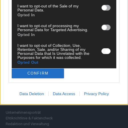
Wirtschaft
I want to opt-out of the Sale of my
Personal Data.
Ratgeber
Opted In
Wissen
Extra
I want to opt-out of processing my
Kommentar
Personal Data for Targeted Advertising.
Streams & Storys
Opted In
Eurovision
I want to opt-out of Collection, Use,
Retention, Sale, and/or Sharing of my
FLASH – DAS VIDEOPORTAL
Personal Data that Is Unrelated with the
Purposes for which it was collected.
Opted Out
CONFIRM
Data Deletion
Data Access
Privacy Policy
ÜBER UNS
Unternehmensporträt
Ehtikrichtlinie & Faktencheck
Redaktion und Verwaltung