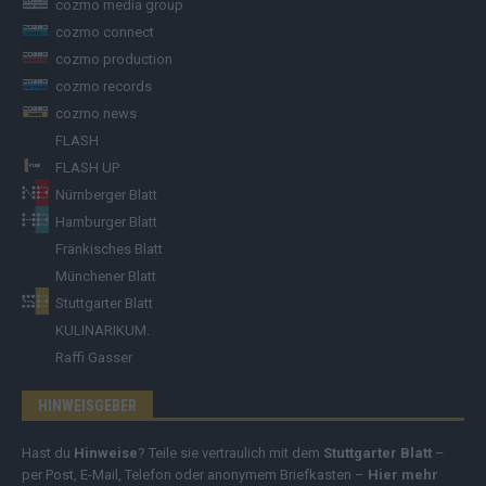
cozmo media group
cozmo connect
cozmo production
cozmo records
cozmo news
FLASH
FLASH UP
Nürnberger Blatt
Hamburger Blatt
Fränkisches Blatt
Münchener Blatt
Stuttgarter Blatt
KULINARIKUM.
Raffi Gasser
HINWEISGEBER
Hast du
Hinweise
? Teile sie vertraulich mit dem
Stuttgarter Blatt
–
per Post, E-Mail, Telefon oder anonymem Briefkasten –
Hier mehr