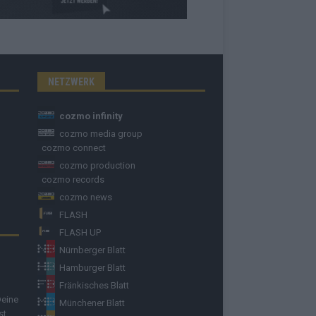
NETZWERK
cozmo infinity
cozmo media group
cozmo connect
cozmo production
cozmo records
cozmo news
FLASH
FLASH UP
Nürnberger Blatt
Hamburger Blatt
Fränkisches Blatt
Deine
Münchener Blatt
st.