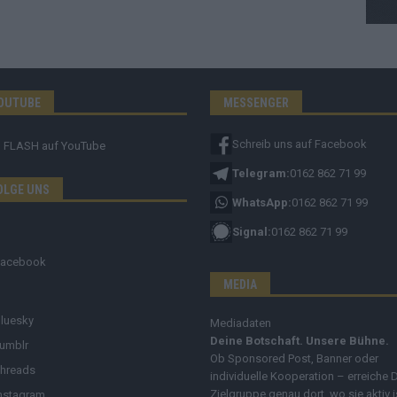
OUTUBE
MESSENGER
Schreib uns auf Facebook
FLASH
auf YouTube
Telegram:
0162 862 71 99
OLGE UNS
WhatsApp:
0162 862 71 99
Signal:
0162 862 71 99
Facebook
MEDIA
luesky
Mediadaten
Deine Botschaft. Unsere Bühne.
umblr
Ob Sponsored Post, Banner oder
hreads
individuelle Kooperation – erreiche 
Zielgruppe genau dort, wo sie aktiv i
nstagram