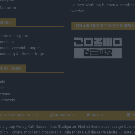
➔
Jetzt Werbung buchen & sichtbar
Mastodon
werden!
ERVICE
EIN ANGEBOT DER COZMO NEWS
innbekanntgabe
nschutz
nschutzvereinbarungen
nauszug & Löschanfrage
ECHTLICHES
akt
se
ressum
nachweis
OZMO MEDIA GROUP
MEDIADATEN
HINWEISGEBER
C
dia group Verlag Raffi Gasser | Das
Stuttgarter Blatt
ist deine zuverlässige Quelle
ndlich – online, mobil und crossmedial.
Alle Inhalte auf dieser Website – Texte,