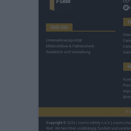
S
ÜBER UNS
Gew
Unternehmensporträt
Date
Ehtikrichtlinie & Faktencheck
Date
Redaktion und Verwaltung
Date
R
Kont
Pres
Imp
Bild
C
Copyright
© 2025 | cozmo infinity n.e.V. | cozmo me
Welt. Wir berichten unabhängig, fundiert und verstä