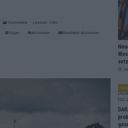
d Favorit, Australien überrascht – alle Acts und unsere Prognose
Kommentar
· Lesezeit: 1 Min.
ng, Jurys – die Geschichte der ESC-Wertung als Spiegel des
folgen
abonnieren
Newsletter abonnieren
Neu
ualifikanten, vier Big-Four-Länder, ein Gastgeber – alle Acts im
Wes
setz
nknown“, Walzer zu kurz, Moderation zu provinziell – das Fazit zum
Ju
le 2: Dänemark vorne, Aserbaidschan chancenlos – Zypern
KO
 Café, neue Westernstadt: Der Europa-Park 2026 setzt auf viele
DARA
prob
gesc
srael problematisch, Deutschland strukturell gescheitert – das