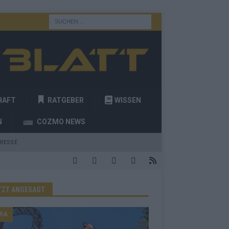
HAFT
RATGEBER
WISSEN
N
COZMO NEWS
RESSE
TZT ANGESAGT
RA