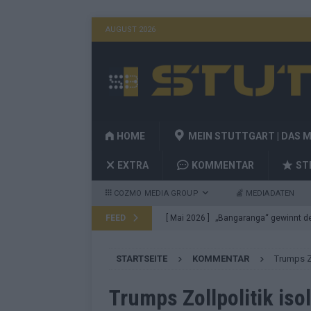
AUGUST 2026
HOME
MEIN STUTTGART | DAS 
EXTRA
KOMMENTAR
ST
COZMO MEDIA GROUP
MEDIADATEN
FEED
[ Mai 2026 ]
„Bangaranga“ gewinnt den
Fragen
EUROVISION
STARTSEITE
KOMMENTAR
Trumps Zo
[ Mai 2026 ]
Von JJ bis Lordi: Das si
[ Mai 2026 ]
Finnland auf Platz 17, De
Trumps Zollpolitik iso