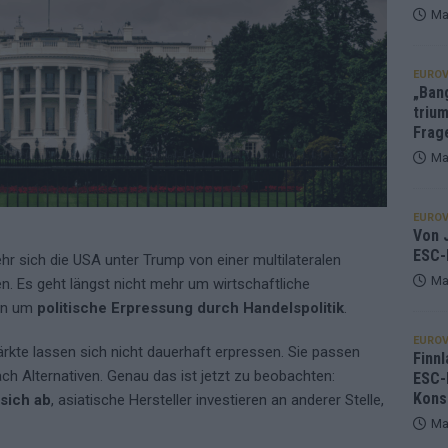
Ma
EUROV
„Ban
trium
Frag
Ma
EUROV
Von J
ESC-
ehr sich die USA unter Trump von einer multilateralen
Ma
. Es geht längst nicht mehr um wirtschaftliche
ern um
politische Erpressung durch Handelspolitik
.
EUROV
rkte lassen sich nicht dauerhaft erpressen. Sie passen
Finnl
ch Alternativen. Genau das ist jetzt zu beobachten:
ESC-
Kons
 sich ab
, asiatische Hersteller investieren an anderer Stelle,
Ma