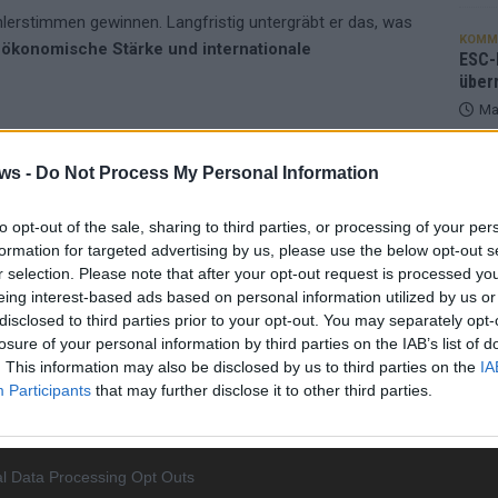
lerstimmen gewinnen. Langfristig untergräbt er das, was
KOMM
 ökonomische Stärke und internationale
ESC-F
über
Ma
ws -
Do Not Process My Personal Information
EUROV
„Douz
OBALE LIEFERKETTEN
INTERNATIONALE BEZIEHUNGEN
Gesc
to opt-out of the sale, sharing to third parties, or processing of your per
Wett
formation for targeted advertising by us, please use the below opt-out s
UNG
TRUMP
TRUMP ZÖLLE 2025
Ma
r selection. Please note that after your opt-out request is processed y
eing interest-based ads based on personal information utilized by us or
disclosed to third parties prior to your opt-out. You may separately opt-
losure of your personal information by third parties on the IAB’s list of
AN
. This information may also be disclosed by us to third parties on the
IA
Participants
that may further disclose it to other third parties.
l Data Processing Opt Outs