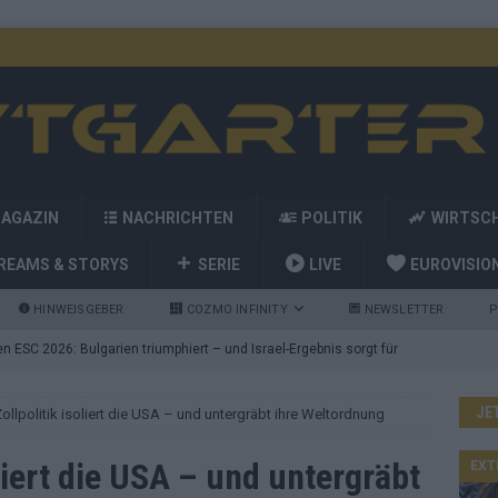
MAGAZIN
NACHRICHTEN
POLITIK
WIRTSC
REAMS & STORYS
SERIE
LIVE
EUROVISIO
HINWEISGEBER
COZMO INFINITY
NEWSLETTER
P
 ESC 2026: Bulgarien triumphiert – und Israel-Ergebnis sorgt für
JE
llpolitik isoliert die USA – und untergräbt ihre Weltordnung
nd die Showacts im ESC-Finale 2026 in Wien
EUROVISION
utschland auf Platz 2: ESC-Finale-Startreihenfolge hat
liert die USA – und untergräbt
EXT