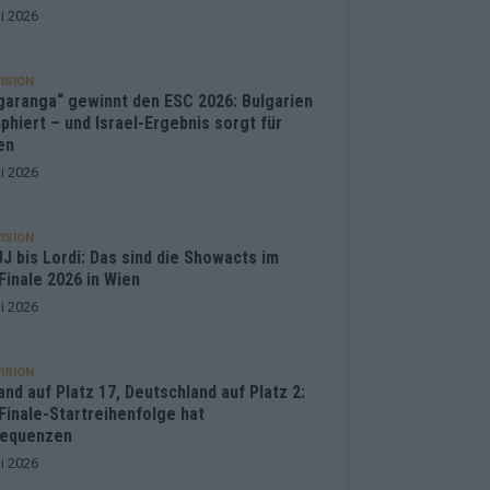
i 2026
ISION
garanga“ gewinnt den ESC 2026: Bulgarien
phiert – und Israel-Ergebnis sorgt für
en
i 2026
ISION
J bis Lordi: Das sind die Showacts im
Finale 2026 in Wien
i 2026
ISION
and auf Platz 17, Deutschland auf Platz 2:
Finale-Startreihenfolge hat
equenzen
i 2026