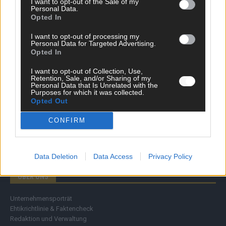
I want to opt-out of the Sale of my
Personal Data.
Wirtschaft
Opted In
Ratgeber
Wissen
I want to opt-out of processing my
Extra
Personal Data for Targeted Advertising.
Kommentar
Opted In
Streams & Storys
Eurovision
I want to opt-out of Collection, Use,
Retention, Sale, and/or Sharing of my
Personal Data that Is Unrelated with the
FLASH – DAS VIDEOPORTAL
Purposes for which it was collected.
Opted Out
CONFIRM
Data Deletion
Data Access
Privacy Policy
ÜBER UNS
Unternehmensporträt
Ehtikrichtlinie & Faktencheck
Redaktion und Verwaltung