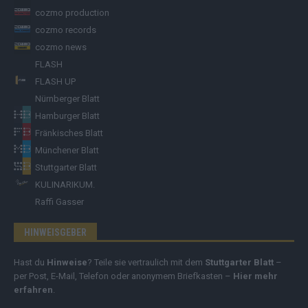
cozmo production
cozmo records
cozmo news
FLASH
FLASH UP
Nürnberger Blatt
Hamburger Blatt
Fränkisches Blatt
Münchener Blatt
Stuttgarter Blatt
KULINARIKUM.
Raffi Gasser
HINWEISGEBER
Hast du
Hinweise
? Teile sie vertraulich mit dem
Stuttgarter Blatt
–
per Post, E-Mail, Telefon oder anonymem Briefkasten –
Hier mehr
erfahren
.