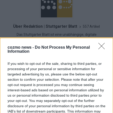
Über Redaktion | Stuttgarter Blatt
557 Artikel
Das Stuttgarter Blatt ist eine unabhängige, digitale
Nachrichtenplattform mit Sitz in Stuttgart. Unsere Redaktion
berichtet fundiert, verständlich und aktuell über das Geschehen
cozmo news -
Do Not Process My Personal
in der Region, in Deutschland und der Welt. Wir verbinden
Information
klassisches journalistisches Handwerk mit modernen
Erzählformen – klar, zuverlässig und nah an den Menschen.
If you wish to opt-out of the sale, sharing to third parties, or
processing of your personal or sensitive information for
targeted advertising by us, please use the below opt-out
section to confirm your selection. Please note that after your
opt-out request is processed you may continue seeing
KOMMENTARE
interest-based ads based on personal information utilized by
us or personal information disclosed to third parties prior to
Hinterlasse einen Kommentar
your opt-out. You may separately opt-out of the further
disclosure of your personal information by third parties on the
IAB’s list of downstream participants. This information may
Wir freuen uns auf deinen Beitrag!
Diskutiere mit und teile deine