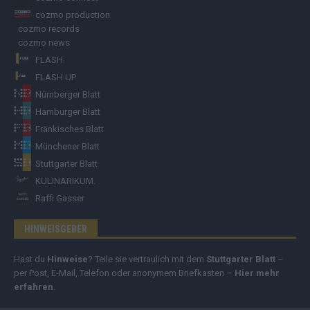
cozmo production
cozmo records
cozmo news
FLASH
FLASH UP
Nürnberger Blatt
Hamburger Blatt
Fränkisches Blatt
Münchener Blatt
Stuttgarter Blatt
KULINARIKUM.
Raffi Gasser
HINWEISGEBER
Hast du
Hinweise
? Teile sie vertraulich mit dem
Stuttgarter Blatt
–
per Post, E-Mail, Telefon oder anonymem Briefkasten –
Hier mehr
erfahren
.