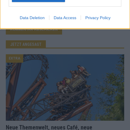
Mail.
Benachrichtige mich über neue Beiträge via E-Mail.
Data Deletion
Data Access
Privacy Policy
JETZT ANGESAGT
EXTRA
Neue Themenwelt, neues Café, neue