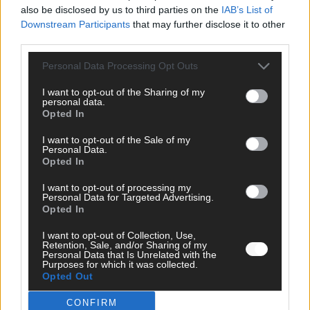
also be disclosed by us to third parties on the
IAB’s List of
Perspektive. Mit * gekennzeichnete Angaben sind Pflichtfelder.
Downstream Participants
that may further disclose it to other
Bitte nutze deinen Klarnamen (Vor- und Nachname) und eine
third parties.
gültige E-Mail-Adresse (wird nicht veröffentlicht). Wir prüfen
jeden Kommentar kurz. Beiträge, die unsere
Netiquette
Personal Data Processing Opt Outs
respektieren, werden freigeschaltet; Hassrede, Beleidigungen,
Hetze, Spam oder Werbung werden nicht veröffentlicht. Es
I want to opt-out of the Sharing of my
personal data.
gelten unsere
Datenschutzvereinbarungen
.
Opted In
*
Kommentar
I want to opt-out of the Sale of my
Personal Data.
Opted In
I want to opt-out of processing my
Personal Data for Targeted Advertising.
Opted In
*
Vor- und Nachname
I want to opt-out of Collection, Use,
Retention, Sale, and/or Sharing of my
Personal Data that Is Unrelated with the
Purposes for which it was collected.
*
E-Mail
Opted Out
CONFIRM
Benachrichtige mich über nachfolgende Kommentare via E-