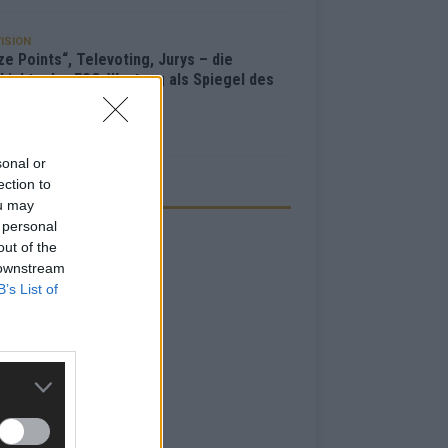
ISION
e Points“, Televoting, Jurys – die
hichte der ESC-Wertung als Spiegel des
bewerbs
i 2026
sonal or
ection to
ZEIGE
ou may
 personal
out of the
 downstream
B’s List of