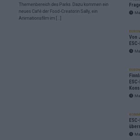
Themenbereich des Parks. Dazu kommen ein
Frag
neues Café der Food-Creatorin Sally, ein
Ma
Animationsfilm im
[…]
EUROV
Von J
ESC-
Ma
EUROV
Finnl
ESC-
Kons
Ma
KOMM
ESC-F
über
Ma