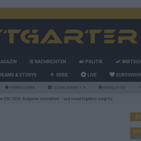
MAGAZIN
NACHRICHTEN
POLITIK
WIRTSC
REAMS & STORYS
SERIE
LIVE
EUROVISIO
HINWEISGEBER
COZMO INFINITY
NEWSLETTER
P
 ESC 2026: Bulgarien triumphiert – und Israel-Ergebnis sorgt für
JE
nd die Showacts im ESC-Finale 2026 in Wien
EUROVISION
utschland auf Platz 2: ESC-Finale-Startreihenfolge hat
EXT