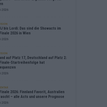
en
i 2026
ISION
J bis Lordi: Das sind die Showacts im
Finale 2026 in Wien
i 2026
ISION
and auf Platz 17, Deutschland auf Platz 2:
Finale-Startreihenfolge hat
equenzen
i 2026
ENTAR
inale 2026: Finnland Favorit, Australien
rascht – alle Acts und unsere Prognose
i 2026