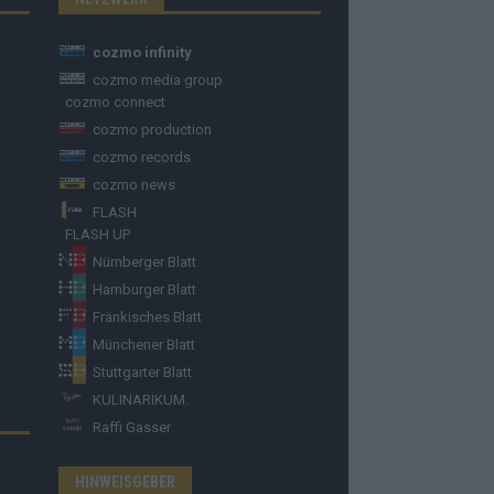
cozmo infinity
cozmo media group
cozmo connect
cozmo production
cozmo records
cozmo news
FLASH
FLASH UP
Nürnberger Blatt
Hamburger Blatt
Fränkisches Blatt
Münchener Blatt
Stuttgarter Blatt
KULINARIKUM.
Raffi Gasser
HINWEISGEBER