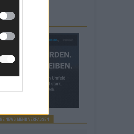
RBE BEI UNS!
INE NEWS MEHR VERPASSEN