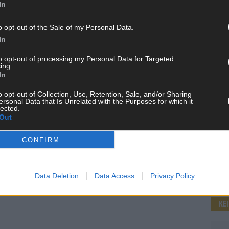
In
o opt-out of the Sale of my Personal Data.
WE
In
to opt-out of processing my Personal Data for Targeted
ing.
In
o opt-out of Collection, Use, Retention, Sale, and/or Sharing
ersonal Data that Is Unrelated with the Purposes for which it
lected.
Out
CONFIRM
Data Deletion
Data Access
Privacy Policy
KE