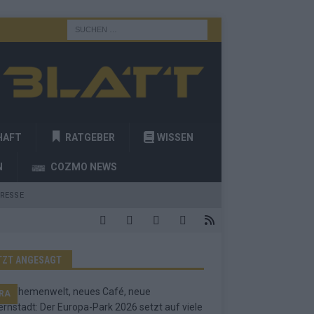
HAFT
RATGEBER
WISSEN
N
COZMO NEWS
RESSE
TZT ANGESAGT
RA