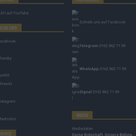
ASH
auf YouTube
Schreib uns auf Facebook
OLGE UNS
Facebook
Telegram:
0162 862 71 99
luesky
WhatsApp:
0162 862 71 99
umblr
hreads
Signal:
0162 862 71 99
nstagram
MEDIA
Mastodon
Mediadaten
ERVICE
Deine Botschaft. Unsere Bühne.