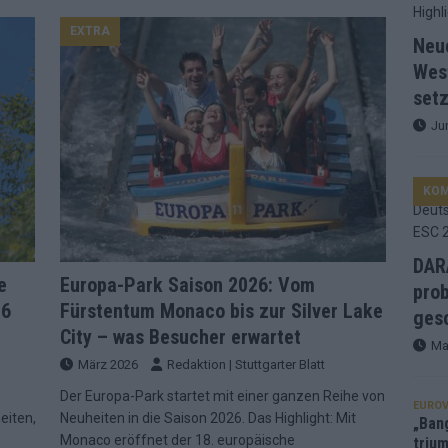
EXTRA
d Favorit, Australien überrascht – alle Acts und unsere Prognose
Neu
Wes
setz
ng, Jurys – die Geschichte der ESC-Wertung als Spiegel des
Ju
ualifikanten, vier Big-Four-Länder, ein Gastgeber – alle Acts im
KO
nknown“, Walzer zu kurz, Moderation zu provinziell – das Fazit zum
DARA
e
Europa-Park Saison 2026: Vom
prob
26
Fürstentum Monaco bis zur Silver Lake
le 2: Dänemark vorne, Aserbaidschan chancenlos – Zypern
gesc
City – was Besucher erwartet
Ma
März 2026
Redaktion | Stuttgarter Blatt
 Café, neue Westernstadt: Der Europa-Park 2026 setzt auf viele
Der Europa-Park startet mit einer ganzen Reihe von
EUROV
eiten,
Neuheiten in die Saison 2026. Das Highlight: Mit
„Ban
Monaco eröffnet der 18. europäische
trium
srael problematisch, Deutschland strukturell gescheitert – das