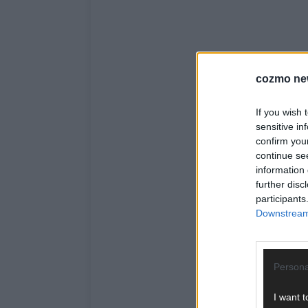
cozmo ne
If you wish 
sensitive in
confirm you
continue se
information 
further disc
participants
Downstream 
Persona
I want t