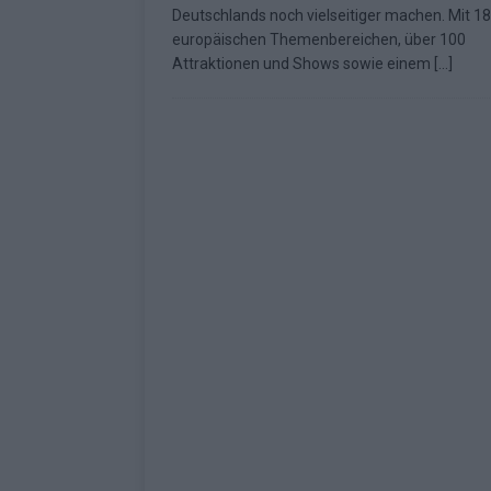
Deutschlands noch vielseitiger machen. Mit 18
Fazit zum ESC 2026
KOMMENTAR
europäischen Themenbereichen, über 100
Attraktionen und Shows sowie einem
[…]