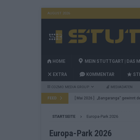
AUGUST 2026
HOME
MEIN STUTTGART | DAS 
EXTRA
KOMMENTAR
ST
COZMO MEDIA GROUP
MEDIADATEN
FEED
[ Mai 2026 ]
„Bangaranga“ gewinnt den
Fragen
EUROVISION
STARTSEITE
Europa-Park 2026
[ Mai 2026 ]
Von JJ bis Lordi: Das si
[ Mai 2026 ]
Finnland auf Platz 17, De
Europa-Park 2026