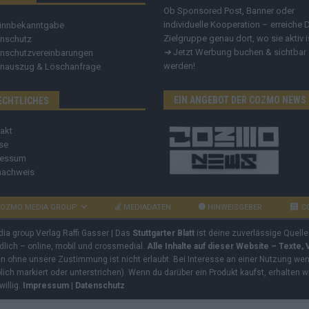
Ob Sponsored Post, Banner oder
individuelle Kooperation – erreiche 
innbekanntgabe
Zielgruppe genau dort, wo sie aktiv i
nschutz
➔
Jetzt Werbung buchen & sichtbar
nschutzvereinbarungen
werden!
nauszug & Löschanfrage
EIN ANGEBOT DER COZMO NEWS
ECHTLICHES
akt
se
ressum
nachweis
OZMO MEDIA GROUP
MEDIADATEN
HINWEISGEBER
C
dia group Verlag Raffi Gasser | Das
Stuttgarter Blatt
ist deine zuverlässige Quelle
ndlich – online, mobil und crossmedial.
Alle Inhalte auf dieser Website – Texte,
ben ohne unsere Zustimmung ist nicht erlaubt. Bei Interesse an einer Nutzung wend
rblich markiert oder unterstrichen). Wenn du darüber ein Produkt kaufst, erhalten w
willig.
Impressum
|
Datenschutz