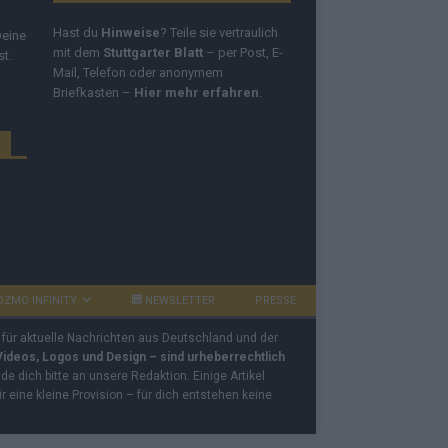
Hast du
Hinweise
? Teile sie vertraulich
Deine
mit dem
Stuttgarter Blatt
– per Post, E-
st.
Mail, Telefon oder anonymem
Briefkasten –
Hier mehr erfahren
.
OZMO INFINITY
NEWSLETTER
PRESSE
 für aktuelle Nachrichten aus Deutschland und der
 Videos, Logos und Design – sind urheberrechtlich
e dich bitte an unsere Redaktion. Einige Artikel
ir eine kleine Provision – für dich entstehen keine