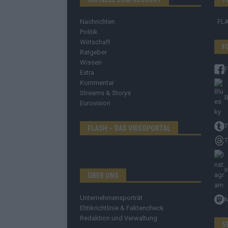
Nachrichten
FL
Politik
Wirtschaft
F
Ratgeber
Wissen
Extra
Kommentar
Streams & Storys
B
Eurovision
T
FLASH – DAS VIDEOPORTAL
T
I
ÜBER UNS
Unternehmensporträt
Ehtikrichtlinie & Faktencheck
Redaktion und Verwaltung
S