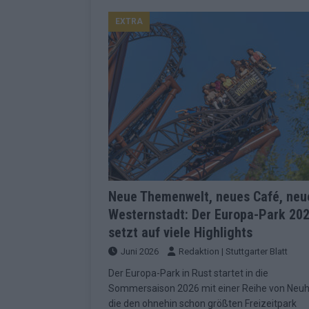
Konsequenzen
EUROVISION
EXTRA
[ Mai 2026 ]
ESC-Finale 2026: Finnlan
KOMMENTAR
[ Mai 2026 ]
„Douze Points“, Televoti
Wettbewerbs
EUROVISION
[ Mai 2026 ]
ESC-Finale komplett: 20 Q
Überblick
EUROVISION
[ Mai 2026 ]
ESC 2026: JJ performt „U
zweiten Halbfinale
KOMMENTAR
Neue Themenwelt, neues Café, neu
Westernstadt: Der Europa-Park 20
[ Mai 2026 ]
Quoten vor ESC-Halbfina
setzt auf viele Highlights
überrascht negativ
EXTRA
Juni 2026
Redaktion | Stuttgarter Blatt
[ Juni 2026 ]
Neue Themenwelt, neues
Der Europa-Park in Rust startet in die
Highlights
EXTRA
Sommersaison 2026 mit einer Reihe von Neuh
die den ohnehin schon größten Freizeitpark
[ Mai 2026 ]
DARA gewinnt verdient, I