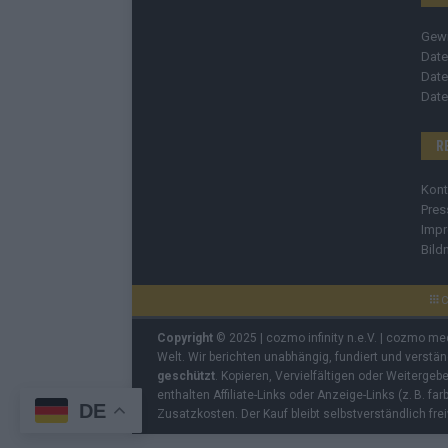
Gew
Date
Date
Date
R
Kont
Pres
Imp
Bild
C
Copyright
© 2025 | cozmo infinity n.e.V. | cozmo me
Welt. Wir berichten unabhängig, fundiert und verstä
geschützt
. Kopieren, Vervielfältigen oder Weiterge
enthalten Affiliate-Links oder Anzeige-Links (z. B. fa
DE
Zusatzkosten. Der Kauf bleibt selbstverständlich frei