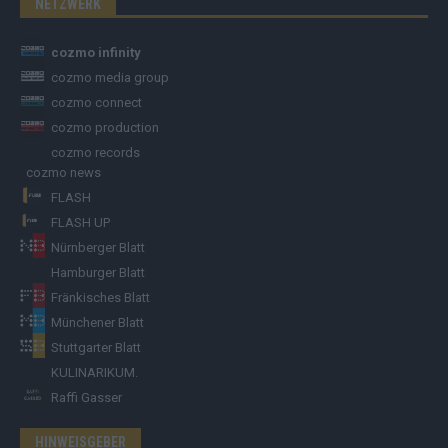
NETZWERK
cozmo infinity
cozmo media group
cozmo connect
cozmo production
cozmo records
cozmo news
FLASH
FLASH UP
Nürnberger Blatt
Hamburger Blatt
Fränkisches Blatt
Münchener Blatt
Stuttgarter Blatt
KULINARIKUM.
Raffi Gasser
HINWEISGEBER