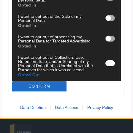
Opted In
I want to opt-out of the Sale of my
Personal Data.
Opted In
SCHNELL ZUM RESSORT
I want to opt-out of processing my
Personal Data for Targeted Advertising.
Opted In
Nachrichten
Politik
I want to opt-out of Collection, Use,
Wirtschaft
Retention, Sale, and/or Sharing of my
Personal Data that Is Unrelated with the
Ratgeber
Purposes for which it was collected.
Wissen
Opted Out
Extra
Kommentar
CONFIRM
Streams & Storys
Eurovision
Data Deletion
Data Access
Privacy Policy
FLASH – DAS VIDEOPORTAL