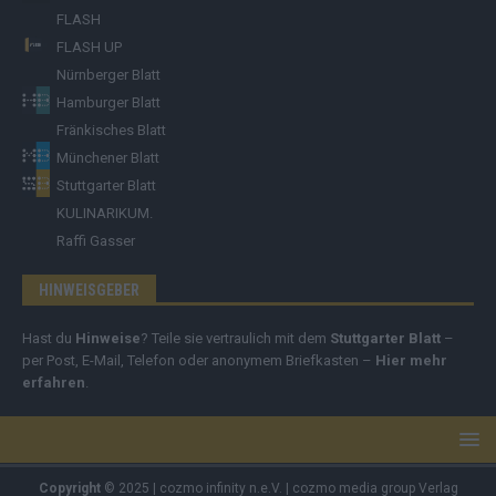
FLASH
FLASH UP
Nürnberger Blatt
Hamburger Blatt
Fränkisches Blatt
Münchener Blatt
Stuttgarter Blatt
KULINARIKUM.
Raffi Gasser
HINWEISGEBER
Hast du
Hinweise
? Teile sie vertraulich mit dem
Stuttgarter Blatt
–
per Post, E-Mail, Telefon oder anonymem Briefkasten –
Hier mehr
erfahren
.
Copyright
© 2025 | cozmo infinity n.e.V. | cozmo media group Verlag