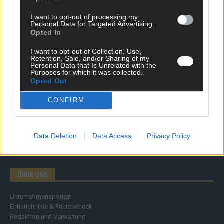
Wirtschaft
I want to opt-out of processing my
Ratgeber
Personal Data for Targeted Advertising.
Wissen
Opted In
Extra
Kommentar
I want to opt-out of Collection, Use,
Retention, Sale, and/or Sharing of my
Streams & Storys
Personal Data that Is Unrelated with the
Eurovision
Purposes for which it was collected.
Opted Out
FLASH – DAS VIDEOPORTAL
CONFIRM
Data Deletion
Data Access
Privacy Policy
ÜBER UNS
Unternehmensporträt
Ehtikrichtlinie & Faktencheck
Redaktion und Verwaltung