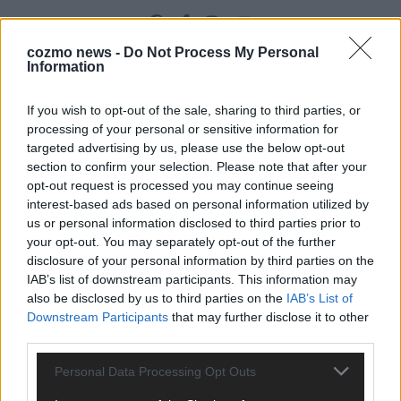
cozmo news -
Do Not Process My Personal
Information
KOMMENTARE
If you wish to opt-out of the sale, sharing to third parties, or
Hinterlasse einen Kommentar
processing of your personal or sensitive information for
targeted advertising by us, please use the below opt-out
section to confirm your selection. Please note that after your
Wir freuen uns auf deinen Beitrag!
Diskutiere mit und teile deine
opt-out request is processed you may continue seeing
Perspektive. Mit * gekennzeichnete Angaben sind Pflichtfelder.
interest-based ads based on personal information utilized by
Bitte nutze deinen Klarnamen (Vor- und Nachname) und eine
us or personal information disclosed to third parties prior to
gültige E-Mail-Adresse (wird nicht veröffentlicht). Wir prüfen
your opt-out. You may separately opt-out of the further
jeden Kommentar kurz. Beiträge, die unsere
Netiquette
disclosure of your personal information by third parties on the
respektieren, werden freigeschaltet; Hassrede, Beleidigungen,
IAB’s list of downstream participants. This information may
Hetze, Spam oder Werbung werden nicht veröffentlicht. Es
also be disclosed by us to third parties on the
IAB’s List of
gelten unsere
Datenschutzvereinbarungen
.
Downstream Participants
that may further disclose it to other
third parties.
*
Kommentar
Personal Data Processing Opt Outs