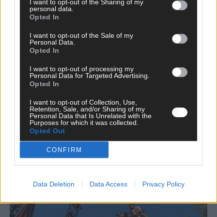
I want to opt-out of the Sharing of my
personal data.
Opted In
I want to opt-out of the Sale of my
*
Vor- und Nachname
Personal Data.
Opted In
*
E-Mail
I want to opt-out of processing my
Personal Data for Targeted Advertising.
Opted In
Benachrichtige mich über nachfolgende Kommentare via E-
I want to opt-out of Collection, Use,
Mail.
Retention, Sale, and/or Sharing of my
Personal Data that Is Unrelated with the
Benachrichtige mich über neue Beiträge via E-Mail.
Purposes for which it was collected.
Opted Out
CONFIRM
JETZT ANGESAGT
Data Deletion
Data Access
Privacy Policy
EXTRA