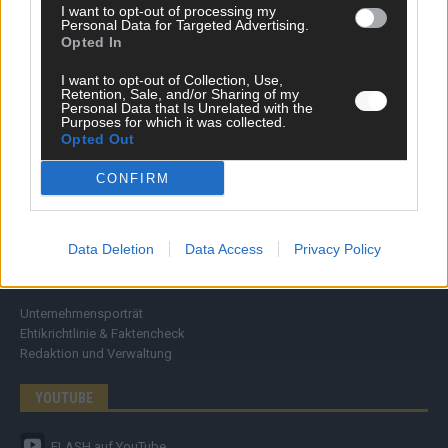
I want to opt-out of processing my
Wirtschaft
Personal Data for Targeted Advertising.
Ratgeber
Opted In
Wissen
Extra
I want to opt-out of Collection, Use,
Retention, Sale, and/or Sharing of my
Kommentar
Personal Data that Is Unrelated with the
Streams & Storys
Purposes for which it was collected.
Eurovision
Opted Out
CONFIRM
FLASH – DAS VIDEOPORTAL
Data Deletion
Data Access
Privacy Policy
ÜBER UNS
Unternehmensporträt
Ehtikrichtlinie & Faktencheck
Redaktion und Verwaltung
YOUTUBE
FLASH
auf YouTube