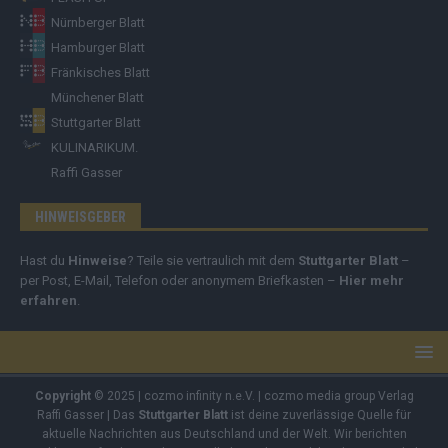
Nürnberger Blatt
Hamburger Blatt
Fränkisches Blatt
Münchener Blatt
Stuttgarter Blatt
KULINARIKUM.
Raffi Gasser
HINWEISGEBER
Hast du
Hinweise
? Teile sie vertraulich mit dem
Stuttgarter Blatt
–
per Post, E-Mail, Telefon oder anonymem Briefkasten –
Hier mehr
erfahren
.
Copyright
© 2025 | cozmo infinity n.e.V. | cozmo media group Verlag
Raffi Gasser | Das
Stuttgarter Blatt
ist deine zuverlässige Quelle für
aktuelle Nachrichten aus Deutschland und der Welt. Wir berichten