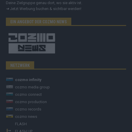
Deine Zielgruppe genau dort, wo sie aktiv ist.
➔
Jetzt Werbung buchen & sichtbar werden!
EIN ANGEBOT DER COZMO NEWS
NETZWERK
cozmo infinity
cozmo media group
cozmo connect
cozmo production
cozmo records
cozmo news
FLASH
FLASH UP