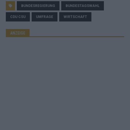
BUNDESREGIERUNG
BUNDESTAGSWAHL
CDU CSU
UMFRAGE
WIRTSCHAFT
ANZEIGE