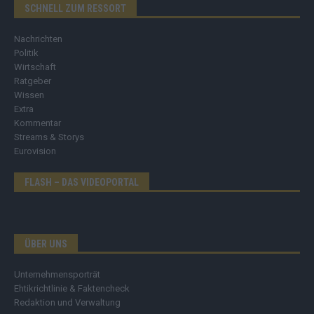
SCHNELL ZUM RESSORT
Nachrichten
Politik
Wirtschaft
Ratgeber
Wissen
Extra
Kommentar
Streams & Storys
Eurovision
FLASH – DAS VIDEOPORTAL
ÜBER UNS
Unternehmensporträt
Ehtikrichtlinie & Faktencheck
Redaktion und Verwaltung