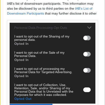
IAB’s list of downstream participants. This information may
Perspektive. Mit * gekennzeichnete Angaben sind Pflichtfelder.
also be disclosed by us to third parties on the
IAB’s List of
Bitte nutze deinen Klarnamen (Vor- und Nachname) und eine
Downstream Participants
that may further disclose it to other
gültige E-Mail-Adresse (wird nicht veröffentlicht). Wir prüfen
third parties.
jeden Kommentar kurz. Beiträge, die unsere
Netiquette
respektieren, werden freigeschaltet; Hassrede, Beleidigungen,
Personal Data Processing Opt Outs
Hetze, Spam oder Werbung werden nicht veröffentlicht. Es
gelten unsere
Datenschutzvereinbarungen
.
I want to opt-out of the Sharing of my
personal data.
*
Kommentar
Opted In
I want to opt-out of the Sale of my
Personal Data.
Opted In
I want to opt-out of processing my
Personal Data for Targeted Advertising.
Opted In
*
Vor- und Nachname
I want to opt-out of Collection, Use,
Retention, Sale, and/or Sharing of my
*
E-Mail
Personal Data that Is Unrelated with the
Purposes for which it was collected.
Opted Out
Benachrichtige mich über nachfolgende Kommentare via E-