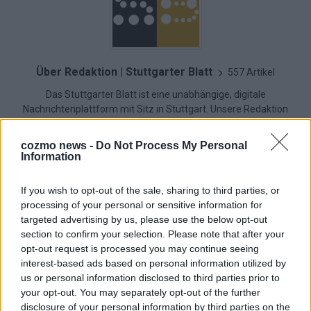
Über Redaktion | Stuttgarter Blatt
557 Artikel
Das Stuttgarter Blatt ist eine unabhängige, digitale
Nachrichtenplattform mit Sitz in Stuttgart. Unsere Redaktion
berichtet fundiert, verständlich und aktuell über das Geschehen
in der Region, in Deutschland und der Welt. Wir verbinden
cozmo news -
Do Not Process My Personal
klassisches journalistisches Handwerk mit modernen
Information
Erzählformen – klar, zuverlässig und nah an den Menschen.
If you wish to opt-out of the sale, sharing to third parties, or
processing of your personal or sensitive information for
targeted advertising by us, please use the below opt-out
section to confirm your selection. Please note that after your
KOMMENTARE
opt-out request is processed you may continue seeing
interest-based ads based on personal information utilized by
Hinterlasse einen Kommentar
us or personal information disclosed to third parties prior to
your opt-out. You may separately opt-out of the further
disclosure of your personal information by third parties on the
Wir freuen uns auf deinen Beitrag!
Diskutiere mit und teile deine