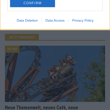
CONFIRM
Mail.
Benachrichtige mich über neue Beiträge via E-Mail.
Data Deletion
Data Access
Privacy Policy
JETZT ANGESAGT
EXTRA
Neue Themenwelt, neues Café, neue