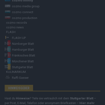
cozmo infinity
cozmo media group
cozmo connect
cozmo production
cozmo records
cozmo news
FLASH
FLASH UP
Nürnberger Blatt
Hamburger Blatt
Fränkisches Blatt
Münchener Blatt
Stuttgarter Blatt
KULINARIKUM.
Raffi Gasser
HINWEISGEBER
Hast du
Hinweise
? Teile sie vertraulich mit dem
Stuttgarter Blatt
–
per Post, E-Mail, Telefon oder anonymem Briefkasten –
Hier mehr