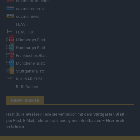
cozmo production
cozmo records
cozmo news
FLASH
FLASH UP
Nürnberger Blatt
Hamburger Blatt
Fränkisches Blatt
Münchener Blatt
Stuttgarter Blatt
KULINARIKUM.
Raffi Gasser
HINWEISGEBER
Hast du
Hinweise
? Teile sie vertraulich mit dem
Stuttgarter Blatt
–
per Post, E-Mail, Telefon oder anonymem Briefkasten –
Hier mehr
erfahren
.