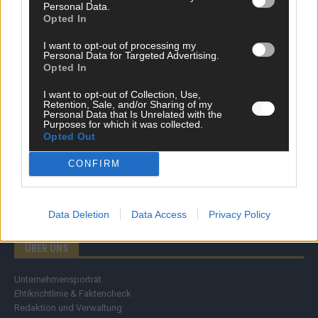
Personal Data.
Wirtschaft
Opted In
Ratgeber
Wissen
I want to opt-out of processing my
Personal Data for Targeted Advertising.
Extra
Opted In
Kommentar
Streams & Storys
I want to opt-out of Collection, Use,
Eurovision
Retention, Sale, and/or Sharing of my
Personal Data that Is Unrelated with the
Purposes for which it was collected.
FLASH – DAS VIDEOPORTAL
Opted Out
CONFIRM
Data Deletion
Data Access
Privacy Policy
ÜBER UNS
Unternehmensporträt
Ehtikrichtlinie & Faktencheck
Redaktion und Verwaltung