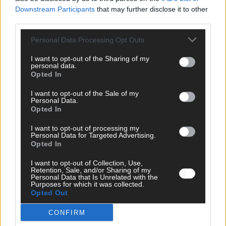
jeden Kommentar kurz. Beiträge, die unsere
Netiquette
Downstream Participants
that may further disclose it to other
respektieren, werden freigeschaltet; Hassrede, Beleidigungen,
third parties.
Hetze, Spam oder Werbung werden nicht veröffentlicht. Es
gelten unsere
Datenschutzvereinbarungen
.
Personal Data Processing Opt Outs
*
Kommentar
I want to opt-out of the Sharing of my
personal data.
Opted In
I want to opt-out of the Sale of my
Personal Data.
Opted In
*
Vor- und Nachname
I want to opt-out of processing my
Personal Data for Targeted Advertising.
Opted In
*
E-Mail
I want to opt-out of Collection, Use,
Retention, Sale, and/or Sharing of my
Personal Data that Is Unrelated with the
Purposes for which it was collected.
Benachrichtige mich über nachfolgende Kommentare via E-
Opted Out
Mail.
Benachrichtige mich über neue Beiträge via E-Mail.
CONFIRM