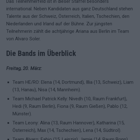
Das Teilnehmerfeld ist in dieser Staffel besonders
international. Neben Kandidaten aus ganz Deutschland stehen
Talente aus der Schweiz, Österreich, Italien, Tschechien, den
Niederlanden und Irland auf der Bühne. Zur jüngsten
Teilnehmerin zählt die achtjährige Ariana aus Berlin im Team
von Alvaro Soler.
Die Bands im Überblick
Freitag, 20. März:
Team HE/RO: Elena (14, Dortmund), Illia (13, Schweiz), Liam
(13, Hanau), Nisa (14, Mannheim).
Team Michael Patrick Kelly: Nivedh (10, Raum Frankfurt),
Hedi (9, Raum Berlin), Fiona (9, Raum Gießen), Pablo (12,
Münster).
Team Leony: Alina (13, Raum Hannover), Katharina (15,
Österreich), Max (14, Tschechien), Lena (14, Südtirol).
Team Alvaro: Fabio (15, Leipzig), Jamie (14, Raum Bonn),