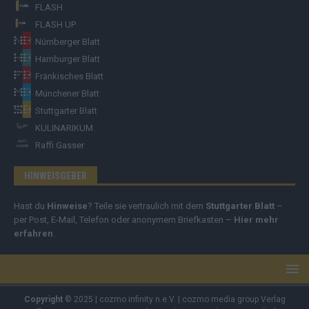
FLASH
FLASH UP
Nürnberger Blatt
Hamburger Blatt
Fränkisches Blatt
Münchener Blatt
Stuttgarter Blatt
KULINARIKUM.
Raffi Gasser
HINWEISGEBER
Hast du
Hinweise
? Teile sie vertraulich mit dem
Stuttgarter Blatt
–
per Post, E-Mail, Telefon oder anonymem Briefkasten –
Hier mehr
erfahren
.
Copyright
© 2025 | cozmo infinity n.e.V. | cozmo media group Verlag