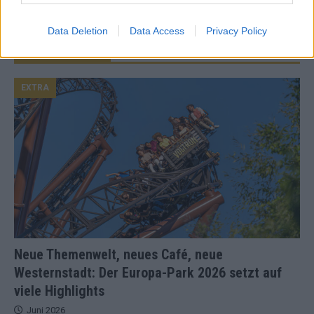
Data Deletion
Data Access
Privacy Policy
JETZT ANGESAGT
EXTRA
Neue Themenwelt, neues Café, neue
Westernstadt: Der Europa-Park 2026 setzt auf
viele Highlights
Juni 2026