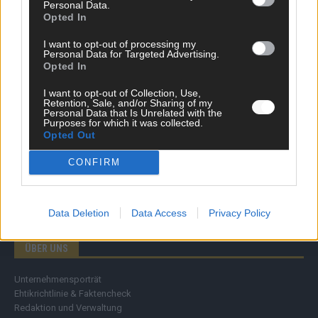
Personal Data.
Wirtschaft
Opted In
Ratgeber
Wissen
I want to opt-out of processing my
Personal Data for Targeted Advertising.
Extra
Opted In
Kommentar
Streams & Storys
I want to opt-out of Collection, Use,
Eurovision
Retention, Sale, and/or Sharing of my
Personal Data that Is Unrelated with the
Purposes for which it was collected.
FLASH – DAS VIDEOPORTAL
Opted Out
CONFIRM
Data Deletion
Data Access
Privacy Policy
ÜBER UNS
Unternehmensporträt
Ehtikrichtlinie & Faktencheck
Redaktion und Verwaltung