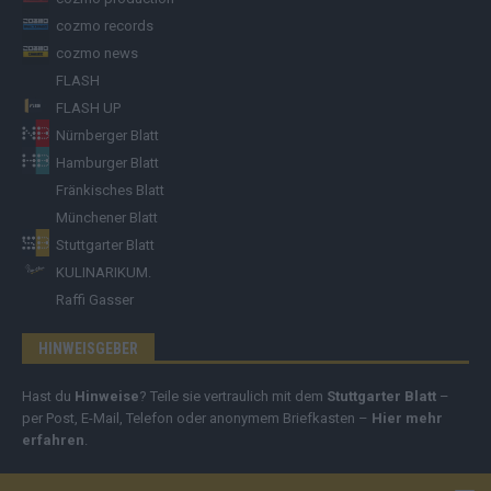
cozmo records
cozmo news
FLASH
FLASH UP
Nürnberger Blatt
Hamburger Blatt
Fränkisches Blatt
Münchener Blatt
Stuttgarter Blatt
KULINARIKUM.
Raffi Gasser
HINWEISGEBER
Hast du
Hinweise
? Teile sie vertraulich mit dem
Stuttgarter Blatt
–
per Post, E-Mail, Telefon oder anonymem Briefkasten –
Hier mehr
erfahren
.