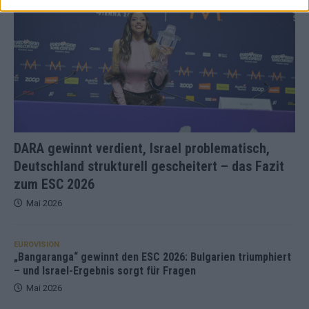
DARA gewinnt verdient, Israel problematisch,
Deutschland strukturell gescheitert – das Fazit
zum ESC 2026
Mai 2026
EUROVISION
„Bangaranga“ gewinnt den ESC 2026: Bulgarien triumphiert
– und Israel-Ergebnis sorgt für Fragen
Mai 2026