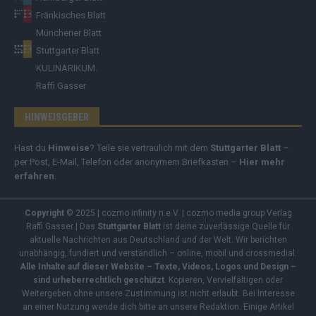
Fränkisches Blatt
Münchener Blatt
Stuttgarter Blatt
KULINARIKUM.
Raffi Gasser
HINWEISGEBER
Hast du
Hinweise
? Teile sie vertraulich mit dem
Stuttgarter Blatt
–
per Post, E-Mail, Telefon oder anonymem Briefkasten –
Hier mehr
erfahren
.
Copyright
© 2025 | cozmo infinity n.e.V. | cozmo media group Verlag
Raffi Gasser | Das
Stuttgarter Blatt
ist deine zuverlässige Quelle für
aktuelle Nachrichten aus Deutschland und der Welt. Wir berichten
unabhängig, fundiert und verständlich – online, mobil und crossmedial.
Alle Inhalte auf dieser Website – Texte, Videos, Logos und Design –
sind urheberrechtlich geschützt
. Kopieren, Vervielfältigen oder
Weitergeben ohne unsere Zustimmung ist nicht erlaubt. Bei Interesse
an einer Nutzung wende dich bitte an unsere Redaktion. Einige Artikel