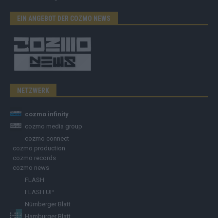
EIN ANGEBOT DER COZMO NEWS
NETZWERK
cozmo infinity
cozmo media group
cozmo connect
cozmo production
cozmo records
cozmo news
FLASH
FLASH UP
Nürnberger Blatt
Hamburger Blatt