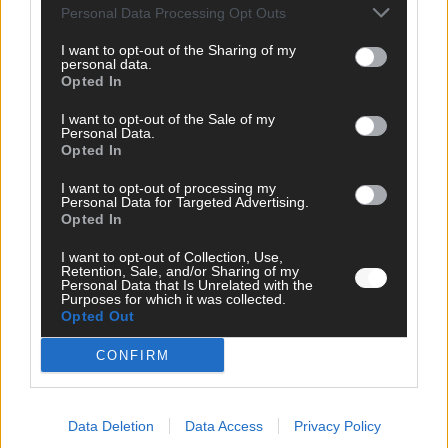
Personal Data Processing Opt Outs
EXTRA
I want to opt-out of the Sharing of my
personal data.
Opted In
I want to opt-out of the Sale of my
Personal Data.
Opted In
I want to opt-out of processing my
Personal Data for Targeted Advertising.
Opted In
I want to opt-out of Collection, Use,
Retention, Sale, and/or Sharing of my
Neue Themenwelt, neues Café, neue
Personal Data that Is Unrelated with the
Purposes for which it was collected.
Westernstadt: Der Europa-Park 2026 setzt auf
Opted Out
viele Highlights
CONFIRM
Juni 2026
KOMMENTAR
Data Deletion
Data Access
Privacy Policy