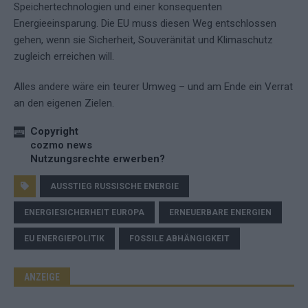
Speichertechnologien und einer konsequenten
Energieeinsparung. Die EU muss diesen Weg entschlossen
gehen, wenn sie Sicherheit, Souveränität und Klimaschutz
zugleich erreichen will.
Alles andere wäre ein teurer Umweg – und am Ende ein Verrat
an den eigenen Zielen.
Copyright
cozmo news
Nutzungsrechte erwerben?
AUSSTIEG RUSSISCHE ENERGIE
ENERGIESICHERHEIT EUROPA
ERNEUERBARE ENERGIEN
EU ENERGIEPOLITIK
FOSSILE ABHÄNGIGKEIT
ANZEIGE