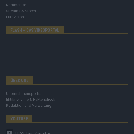
Kommentar
Streams & Storys
Eurovision
FLASH – DAS VIDEOPORTAL
ÜBER UNS
Unternehmensporträt
Ehtikrichtlinie & Faktencheck
Redaktion und Verwaltung
YOUTUBE
FLASH
auf YouTube