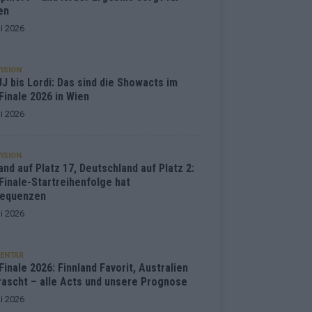
en
i 2026
ISION
J bis Lordi: Das sind die Showacts im
Finale 2026 in Wien
i 2026
ISION
and auf Platz 17, Deutschland auf Platz 2:
Finale-Startreihenfolge hat
equenzen
i 2026
ENTAR
inale 2026: Finnland Favorit, Australien
rascht – alle Acts und unsere Prognose
i 2026