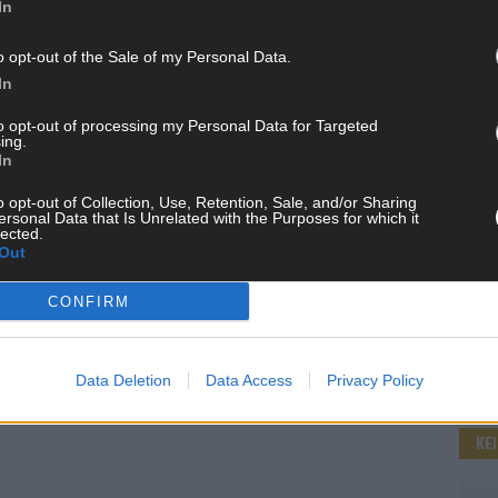
In
o opt-out of the Sale of my Personal Data.
In
WE
nen
er
to opt-out of processing my Personal Data for Targeted
ing.
en
In
o opt-out of Collection, Use, Retention, Sale, and/or Sharing
ersonal Data that Is Unrelated with the Purposes for which it
lected.
Out
CONFIRM
Data Deletion
Data Access
Privacy Policy
KE