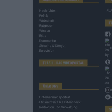
Nachrichten
FL
Politik
Wirtschaft
F
Ratgeber
Wissen
Extra
Kommentar
Streams & Storys
B
Eurovision
T
FLASH – DAS VIDEOPORTAL
T
ÜBER UNS
I
Unternehmensporträt
Ehtikrichtlinie & Faktencheck
Redaktion und Verwaltung
S