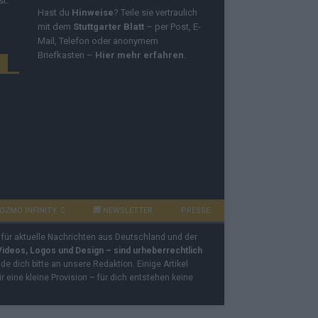
st.
Hast du
Hinweise
? Teile sie vertraulich
mit dem
Stuttgarter Blatt
– per Post, E-
Mail, Telefon oder anonymem
Briefkasten –
Hier mehr erfahren
.
OZMO INFINITY
NEWSLETTER
PRESSE
 für aktuelle Nachrichten aus Deutschland und der
 Videos, Logos und Design – sind urheberrechtlich
e dich bitte an unsere Redaktion. Einige Artikel
ir eine kleine Provision – für dich entstehen keine