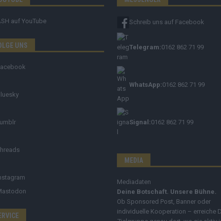
ASH
auf YouTube
Schreib uns auf Facebook
OLGE UNS
Telegram:
0162 862 71 99
Facebook
WhatsApp:
0162 862 71 99
luesky
umblr
Signal:
0162 862 71 99
hreads
MEDIA
nstagram
Mediadaten
Mastodon
Deine Botschaft. Unsere Bühne.
Ob Sponsored Post, Banner oder
individuelle Kooperation – erreiche 
ERVICE