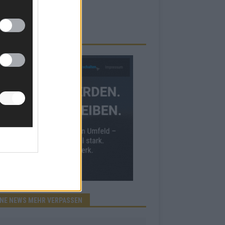
RBE BEI UNS!
INE NEWS MEHR VERPASSEN