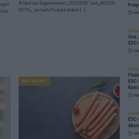
Artikel der Eigenmarken „CHOCEUR“ und „MOSER
iegen
Frag
ROTH„. Je nach Produkt sinken
[…]
Euro.
Ma
EUROV
Von J
ESC-
Ma
EUROV
Finnl
ESC-
WIRTSCHAFT
Kons
Ma
KOMM
ESC-F
über
Ma