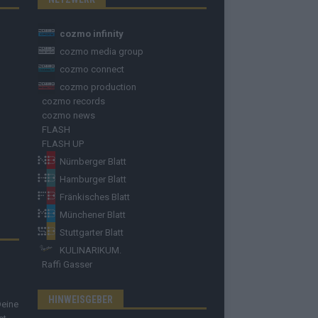
cozmo infinity
cozmo media group
cozmo connect
cozmo production
cozmo records
cozmo news
FLASH
FLASH UP
Nürnberger Blatt
Hamburger Blatt
Fränkisches Blatt
Münchener Blatt
Stuttgarter Blatt
KULINARIKUM.
Raffi Gasser
HINWEISGEBER
Deine