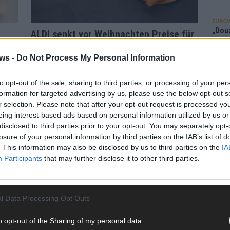
EUROV
„Douz
ALDI senkt vor Weihnachten Preise für
Gesc
ar
Würstchen und Schokolade dauerhaft
Wett
ws -
Do Not Process My Personal Information
Dezember 2025
Redaktion | Stuttgarter Blatt
Ma
Das klassische Weihnachtsessen der Deutschen
to opt-out of the sale, sharing to third parties, or processing of your per
bleibt unverändert: Wiener Würstchen mit
formation for targeted advertising by us, please use the below opt-out s
AN
Kartoffelsalat. Passend zur hohen Nachfrage
r selection. Please note that after your opt-out request is processed y
kündigt ALDI ab 17. Dezember dauerhafte
d
eing interest-based ads based on personal information utilized by us or
Preissenkungen für ausgewählte Wurst- und
nd
disclosed to third parties prior to your opt-out. You may separately opt-
Schokoladenprodukte an. Nach Angaben des
losure of your personal information by third parties on the IAB’s list of
Unternehmens sinken die Preise
[…]
. This information may also be disclosed by us to third parties on the
IA
Participants
that may further disclose it to other third parties.
l Data Processing Opt Outs
tung
kt
o opt-out of the Sharing of my personal data.