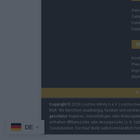
Gew
Date
Date
Date
R
Kont
Pres
Imp
Bild
Copyright
© 2025 | cozmo infinity n.e.V. | cozmo me
Welt. Wir berichten unabhängig, fundiert und verstä
geschützt
. Kopieren, Vervielfältigen oder Weiterge
enthalten Affiliate-Links oder Anzeige-Links (z. B. fa
DE
Zusatzkosten. Der Kauf bleibt selbstverständlich frei