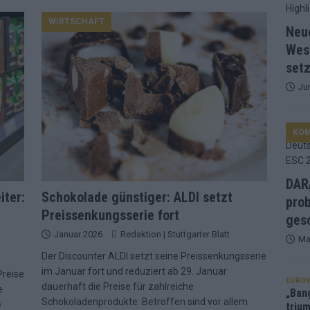
WIRTSCHAFT
d Favorit, Australien überrascht – alle Acts und unsere Prognose
Neu
Wes
setz
ng, Jurys – die Geschichte der ESC-Wertung als Spiegel des
Ju
ualifikanten, vier Big-Four-Länder, ein Gastgeber – alle Acts im
KO
nknown“, Walzer zu kurz, Moderation zu provinziell – das Fazit zum
DARA
iter:
Schokolade günstiger: ALDI setzt
prob
Preissenkungsserie fort
le 2: Dänemark vorne, Aserbaidschan chancenlos – Zypern
gesc
Januar 2026
Redaktion | Stuttgarter Blatt
Ma
Der Discounter ALDI setzt seine Preissenkungsserie
Café, neue Westernstadt: Der Europa-Park 2026 setzt auf viele
im Januar fort und reduziert ab 29. Januar
Preise
EUROV
dauerhaft die Preise für zahlreiche
e
„Ban
Schokoladenprodukte. Betroffen sind vor allem
e
trium
srael problematisch, Deutschland strukturell gescheitert – das