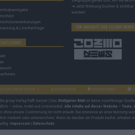
Zielgruppe genau dort, wo sie aktiv i
➔
Jetzt Werbung buchen & sichtbar
innbekanntgabe
werden!
nschutz
nschutzvereinbarungen
EIN ANGEBOT DER COZMO NEWS
nauszug & Löschanfrage
ECHTLICHES
akt
se
ressum
nachweis
COZMO MEDIA GROUP
MEDIADATEN
HINWEISGEBER
C
dia group Verlag Raffi Gasser | Das
Stuttgarter Blatt
ist deine zuverlässige Quelle
ndlich – online, mobil und crossmedial.
Alle Inhalte auf dieser Website – Texte,
ben ohne unsere Zustimmung ist nicht erlaubt. Bei Interesse an einer Nutzung wend
rblich markiert oder unterstrichen). Wenn du darüber ein Produkt kaufst, erhalten w
willig.
Impressum
|
Datenschutz