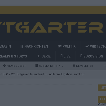
AGAZIN
NACHRICHTEN
POLITIK
WIRTSCH
REAMS & STORYS
SERIE
LIVE
EUROVISION
HINWEISGEBER
COZMO INFINITY
NEWSLETTER
PR
 ESC 2026: Bulgarien triumphiert – und Israel-Ergebnis sorgt für
JE
nd die Showacts im ESC-Finale 2026 in Wien
EUROVISION
utschland auf Platz 2: ESC-Finale-Startreihenfolge hat
EXT