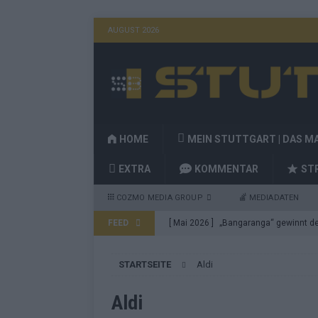
AUGUST 2026
HOME
MEIN STUTTGART | DAS M
EXTRA
KOMMENTAR
ST
COZMO MEDIA GROUP
MEDIADATEN
FEED
[ Mai 2026 ]
„Bangaranga“ gewinnt den
Fragen
EUROVISION
STARTSEITE
Aldi
[ Mai 2026 ]
Von JJ bis Lordi: Das si
[ Mai 2026 ]
Finnland auf Platz 17, De
Aldi