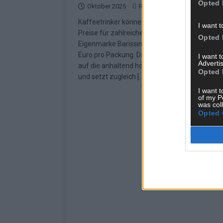
Opted 
Oktober 2025
Redaktion | Stuttgarter Blatt
Kaffeetrinker können sich freuen: ALDI hat die
I want t
Preise für zahlreiche Kaffeeprodukte ihrer
Opted 
Eigenmarke Barissimo gesenkt – um bis zu ei
Euro pro Packung. Damit reagiert der Discount
I want 
Advertis
auf die anhaltend hohen Lebenshaltungskost
Opted 
und setzt zugleich
[…]
I want t
of my P
was col
Opted 