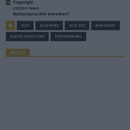
Copyright
cozmo news
Nutzungsrechte erwerben?
ALDI
ALDI NORD
ALDI SÜD
BARISSIMO
KAFFEE GÜNSTIGER
PREISSENKUNG
ANZEIGE