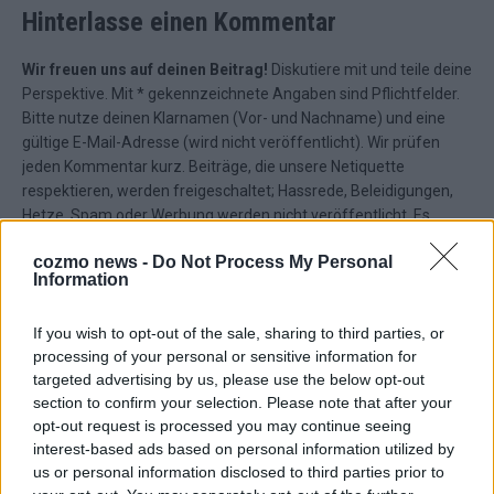
Hinterlasse einen Kommentar
Wir freuen uns auf deinen Beitrag!
Diskutiere mit und teile deine
Perspektive. Mit * gekennzeichnete Angaben sind Pflichtfelder.
Bitte nutze deinen Klarnamen (Vor- und Nachname) und eine
gültige E-Mail-Adresse (wird nicht veröffentlicht). Wir prüfen
jeden Kommentar kurz. Beiträge, die unsere
Netiquette
respektieren, werden freigeschaltet; Hassrede, Beleidigungen,
Hetze, Spam oder Werbung werden nicht veröffentlicht. Es
gelten unsere
Datenschutzvereinbarungen
.
cozmo news -
Do Not Process My Personal
*
Kommentar
Information
If you wish to opt-out of the sale, sharing to third parties, or
processing of your personal or sensitive information for
targeted advertising by us, please use the below opt-out
section to confirm your selection. Please note that after your
opt-out request is processed you may continue seeing
*
Vor- und Nachname
interest-based ads based on personal information utilized by
us or personal information disclosed to third parties prior to