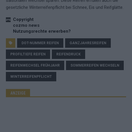
saisonalen Wechsel sparen. Diese Reifen erfüllen auch die
gesetzliche Winterreifenpflicht bei Schnee, Eis und Reifglätte.
Copyright
cozmo news
Nutzungsrechte erwerben?
DOT-NUMMER REIFEN
GANZJAHRESREIFEN
PROFILTIEFE REIFEN
REIFENDRUCK
REIFENWECHSEL FRÜHJAHR
SOMMERREIFEN WECHSELN
WINTERREIFENPFLICHT
ANZEIGE