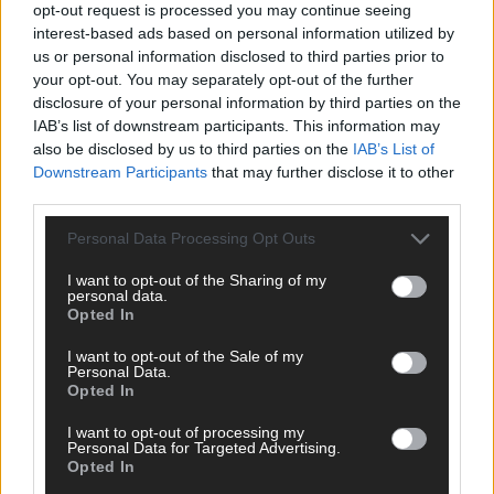
opt-out request is processed you may continue seeing
interest-based ads based on personal information utilized by
us or personal information disclosed to third parties prior to
your opt-out. You may separately opt-out of the further
disclosure of your personal information by third parties on the
KOMMENTARE
IAB’s list of downstream participants. This information may
also be disclosed by us to third parties on the
IAB’s List of
Hinterlasse einen Kommentar
Downstream Participants
that may further disclose it to other
third parties.
Wir freuen uns auf deinen Beitrag!
Diskutiere mit und teile deine
Personal Data Processing Opt Outs
Perspektive. Mit * gekennzeichnete Angaben sind Pflichtfelder.
Bitte nutze deinen Klarnamen (Vor- und Nachname) und eine
I want to opt-out of the Sharing of my
gültige E-Mail-Adresse (wird nicht veröffentlicht). Wir prüfen
personal data.
Opted In
jeden Kommentar kurz. Beiträge, die unsere
Netiquette
respektieren, werden freigeschaltet; Hassrede, Beleidigungen,
I want to opt-out of the Sale of my
Hetze, Spam oder Werbung werden nicht veröffentlicht. Es
Personal Data.
gelten unsere
Datenschutzvereinbarungen
.
Opted In
*
Kommentar
I want to opt-out of processing my
Personal Data for Targeted Advertising.
Opted In