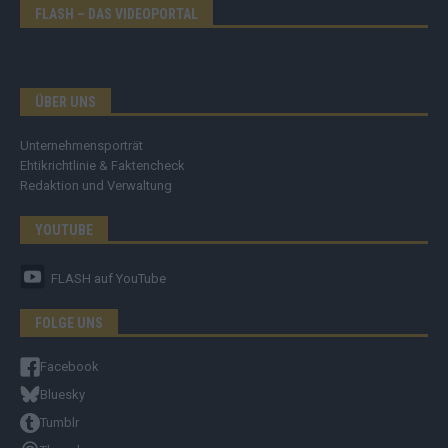
FLASH – DAS VIDEOPORTAL
ÜBER UNS
Unternehmensporträt
Ehtikrichtlinie & Faktencheck
Redaktion und Verwaltung
YOUTUBE
FLASH
auf YouTube
FOLGE UNS
Facebook
Bluesky
Tumblr