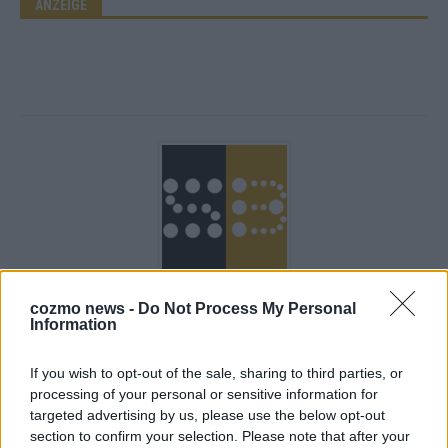
ANZEIGE
Über Redaktion | Stuttgarter Blatt
557 Artikel
cozmo news -
Do Not Process My Personal
Information
Das Stuttgarter Blatt ist eine unabhängige, digitale
Nachrichtenplattform mit Sitz in Stuttgart. Unsere Redaktion
If you wish to opt-out of the sale, sharing to third parties, or
berichtet fundiert, verständlich und aktuell über das Geschehen
processing of your personal or sensitive information for
in der Region, in Deutschland und der Welt. Wir verbinden
targeted advertising by us, please use the below opt-out
klassisches journalistisches Handwerk mit modernen
section to confirm your selection. Please note that after your
Erzählformen – klar, zuverlässig und nah an den Menschen.