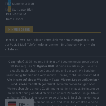
Münchener Blatt
Stuttgarter Blatt
KULINARIKUM.
Raffi Gasser
HINWEISGEBER
Hast du
Hinweise
? Teile sie vertraulich mit dem
Stuttgarter Blatt
–
per Post, E-Mail, Telefon oder anonymem Briefkasten –
Hier mehr
erfahren
.
Copyright
© 2025 | cozmo infinity n.e.V. | cozmo media group Verlag
Raffi Gasser | Das
Stuttgarter Blatt
ist deine zuverlässige Quelle für
aktuelle Nachrichten aus Deutschland und der Welt. Wir berichten
unabhängig, fundiert und verständlich – online, mobil und crossmedial.
Alle Inhalte auf dieser Website – Texte, Videos, Logos und Design –
sind urheberrechtlich geschützt
. Kopieren, Vervielfältigen oder
Weitergeben ohne unsere Zustimmung ist nicht erlaubt. Bei Interesse
an einer Nutzung wende dich bitte an unsere Redaktion. Einige Artikel
enthalten Affiliate-Links oder Anzeige-Links (z. B. farblich markiert oder
unterstrichen). Wenn du darüber ein Produkt kaufst, erhalten wir eine
DE