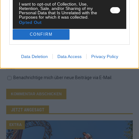
I want to opt-out of Collection, Use,
Retention, Sale, and/or Sharing of my
Personal Data that Is Unrelated with the
Purposes for which it was collected.
Opted Out
*
Vor- und Nachname
CONFIRM
*
E-Mail
Data Deletion
Data Access
Privacy Policy
Benachrichtige mich über nachfolgende Kommentare via E-
Mail.
Benachrichtige mich über neue Beiträge via E-Mail.
JETZT ANGESAGT
EXTRA