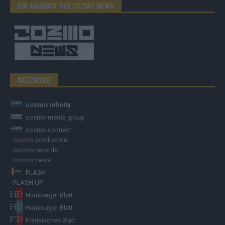
EIN ANGEBOT DER COZMO NEWS
NETZWERK
cozmo infinity
cozmo media group
cozmo connect
cozmo production
cozmo records
cozmo news
FLASH
FLASH UP
Nürnberger Blatt
Hamburger Blatt
Fränkisches Blatt