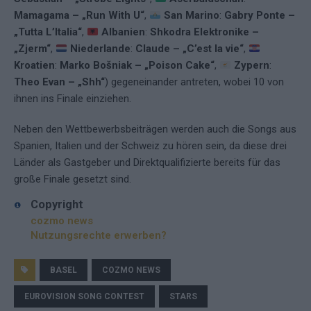
Mamagama – „Run With U“
,
San Marino
:
Gabry Ponte –
„Tutta L’Italia“
,
Albanien
:
Shkodra Elektronike –
„Zjerm“
,
Niederlande
:
Claude – „C’est la vie“
,
Kroatien
:
Marko Bošniak – „Poison Cake“
,
Zypern
:
Theo Evan – „Shh“
) gegeneinander antreten, wobei 10 von
ihnen ins Finale einziehen.
Neben den Wettbewerbsbeiträgen werden auch die Songs aus
Spanien, Italien und der Schweiz zu hören sein, da diese drei
Länder als Gastgeber und Direktqualifizierte bereits für das
große Finale gesetzt sind.
Copyright
cozmo news
Nutzungsrechte erwerben?
BASEL
COZMO NEWS
EUROVISION SONG CONTEST
STARS