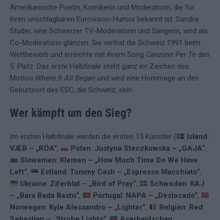
Amerikanische Poetin, Komikerin und Moderatorin, die für
ihren unschlagbaren Eurovision-Humor bekannt ist. Sandra
Studer, eine Schweizer TV-Moderatorin und Sängerin, wird als
Co-Moderatorin glänzen. Sie vertrat die Schweiz 1991 beim
Wettbewerb und erreichte mit ihrem Song
Canzone Per Te
den
5. Platz. Das erste Halbfinale steht ganz im Zeichen des
Mottos
Where It All Began
und wird eine Hommage an den
Geburtsort des ESC, die Schweiz, sein.
Wer kämpft um den Sieg?
Im ersten Halbfinale werden die ersten 15 Künstler (
Island
:
VÆB – „RÓA“
,
Polen
:
Justyna Steczkowska – „GAJA“
,
Slowenien
:
Klemen – „How Much Time Do We Have
Left“
,
Estland
:
Tommy Cash – „Espresso Macchiato“
,
Ukraine
:
Ziferblat – „Bird of Pray“
,
Schweden
:
KAJ
– „Bara Bada Bastu“
,
Portugal
:
NAPA – „Deslocado“
,
Norwegen
:
Kyle Alessandro – „Lighter“
,
Belgien
:
Red
Sebastian – „Strobe Lights“
,
Aserbaidschan
: