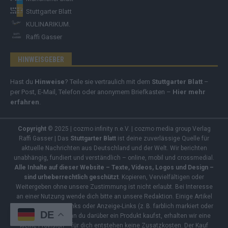
Stuttgarter Blatt
KULINARIKUM.
Raffi Gasser
HINWEISGEBER
Hast du
Hinweise
? Teile sie vertraulich mit dem
Stuttgarter Blatt
–
per Post, E-Mail, Telefon oder anonymem Briefkasten –
Hier mehr
erfahren
.
Copyright
© 2025 | cozmo infinity n.e.V. | cozmo media group Verlag
Raffi Gasser | Das
Stuttgarter Blatt
ist deine zuverlässige Quelle für
aktuelle Nachrichten aus Deutschland und der Welt. Wir berichten
unabhängig, fundiert und verständlich – online, mobil und crossmedial.
Alle Inhalte auf dieser Website – Texte, Videos, Logos und Design –
sind urheberrechtlich geschützt
. Kopieren, Vervielfältigen oder
Weitergeben ohne unsere Zustimmung ist nicht erlaubt. Bei Interesse
an einer Nutzung wende dich bitte an unsere Redaktion. Einige Artikel
enthalten Affiliate-Links oder Anzeige-Links (z. B. farblich markiert oder
DE
unterstrichen). Wenn du darüber ein Produkt kaufst, erhalten wir eine
kleine Provision – für dich entstehen keine Zusatzkosten. Der Kauf