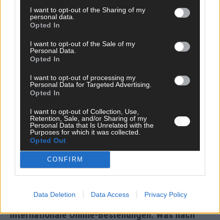
I want to opt-out of the Sharing of my
Über Raffi Gasser
58 Artikel
personal data.
Opted In
Raffi Gasser ist Chefredakteur der Zentralredaktion hinter dem
Nürnberger Blatt, Hamburger Blatt, Stuttgarter Blatt, Münchener
I want to opt-out of the Sale of my
Blatt und Fränkisches Blatt. Als unabhängige digitale
Personal Data.
Opted In
Nachrichtenplattform bereiten wir aktuelle, relevante und
hintergründige Themen für unsere vielfältige Leserschaft auf.
I want to opt-out of processing my
Unsere Redaktion verbindet journalistische Qualität mit
Personal Data for Targeted Advertising.
innovativen Erzählformen – klar, ehrlich und nah am Puls der
Opted In
Zeit.
I want to opt-out of Collection, Use,
Retention, Sale, and/or Sharing of my
Personal Data that Is Unrelated with the
Purposes for which it was collected.
Opted Out
CONFIRM
JETZT ANGESAGT
WISSEN
Data Deletion
Data Access
Privacy Policy
Internationale Online-Bestellungen: Was nach