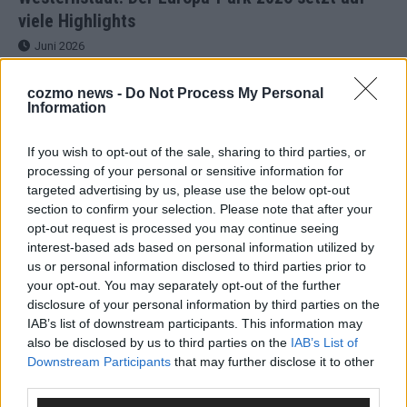
viele Highlights
Juni 2026
cozmo news -
Do Not Process My Personal
KOMMENTAR
Information
DARA gewinnt verdient, Israel problematisch,
If you wish to opt-out of the sale, sharing to third parties, or
processing of your personal or sensitive information for
Deutschland strukturell gescheitert – das Fazit
targeted advertising by us, please use the below opt-out
zum ESC 2026
section to confirm your selection. Please note that after your
Mai 2026
opt-out request is processed you may continue seeing
interest-based ads based on personal information utilized by
us or personal information disclosed to third parties prior to
EUROVISION
your opt-out. You may separately opt-out of the further
„Bangaranga“ gewinnt den ESC 2026: Bulgarien triumphiert
disclosure of your personal information by third parties on the
– und Israel-Ergebnis sorgt für Fragen
IAB’s list of downstream participants. This information may
Mai 2026
also be disclosed by us to third parties on the
IAB’s List of
Downstream Participants
that may further disclose it to other
third parties.
EUROVISION