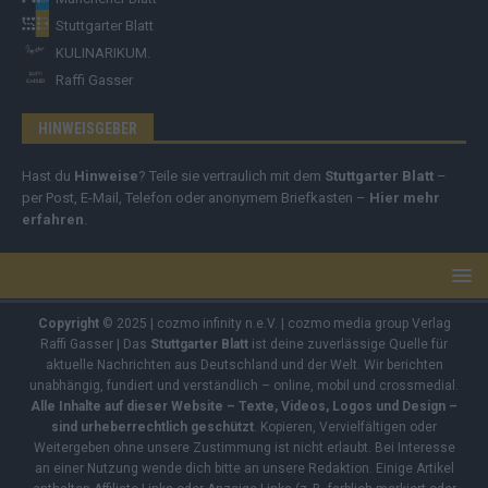
Stuttgarter Blatt
KULINARIKUM.
Raffi Gasser
HINWEISGEBER
Hast du
Hinweise
? Teile sie vertraulich mit dem
Stuttgarter Blatt
–
per Post, E-Mail, Telefon oder anonymem Briefkasten –
Hier mehr
erfahren
.
Copyright
© 2025 | cozmo infinity n.e.V. | cozmo media group Verlag
Raffi Gasser | Das
Stuttgarter Blatt
ist deine zuverlässige Quelle für
aktuelle Nachrichten aus Deutschland und der Welt. Wir berichten
unabhängig, fundiert und verständlich – online, mobil und crossmedial.
Alle Inhalte auf dieser Website – Texte, Videos, Logos und Design –
sind urheberrechtlich geschützt
. Kopieren, Vervielfältigen oder
Weitergeben ohne unsere Zustimmung ist nicht erlaubt. Bei Interesse
an einer Nutzung wende dich bitte an unsere Redaktion. Einige Artikel