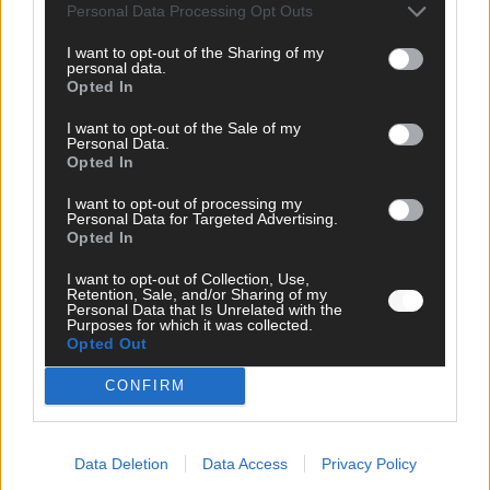
Von JJ bis Lordi: Das sind die Showacts im ESC-Finale 2026
Personal Data Processing Opt Outs
in Wien
Mai 2026
I want to opt-out of the Sharing of my
personal data.
Opted In
EUROVISION
I want to opt-out of the Sale of my
Finnland auf Platz 17, Deutschland auf Platz 2: ESC-Finale-
Personal Data.
Startreihenfolge hat Konsequenzen
Opted In
Mai 2026
I want to opt-out of processing my
Personal Data for Targeted Advertising.
Opted In
KOMMENTAR
ESC-Finale 2026: Finnland Favorit, Australien überrascht –
I want to opt-out of Collection, Use,
alle Acts und unsere Prognose
Retention, Sale, and/or Sharing of my
Personal Data that Is Unrelated with the
Mai 2026
Purposes for which it was collected.
Opted Out
CONFIRM
EUROVISION
„Douze Points“, Televoting, Jurys – die Geschichte der
ESC-Wertung als Spiegel des Wettbewerbs
Mai 2026
Data Deletion
Data Access
Privacy Policy