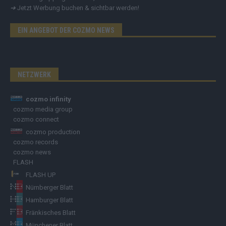
➔
Jetzt Werbung buchen & sichtbar werden!
EIN ANGEBOT DER COZMO NEWS
NETZWERK
cozmo infinity
cozmo media group
cozmo connect
cozmo production
cozmo records
cozmo news
FLASH
FLASH UP
Nürnberger Blatt
Hamburger Blatt
Fränkisches Blatt
Münchener Blatt