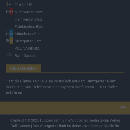
FLASH UP
Nürnberger Blatt
Hamburger Blatt
Fränkisches Blatt
Münchener Blatt
Stuttgarter Blatt
KULINARIKUM.
Raffi Gasser
HINWEISGEBER
Hast du
Hinweise
? Teile sie vertraulich mit dem
Stuttgarter Blatt
–
per Post, E-Mail, Telefon oder anonymem Briefkasten –
Hier mehr
erfahren
.
Copyright
© 2025 | cozmo infinity n.e.V. | cozmo media group Verlag
Raffi Gasser | Das
Stuttgarter Blatt
ist deine zuverlässige Quelle für