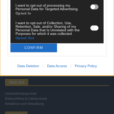
Ratgeber
I want to opt-out of processing my
Wissen
Personal Data for Targeted Advertising.
Opted In
Extra
Kommentar
I want to opt-out of Collection, Use,
Streams & Storys
Retention, Sale, and/or Sharing of my
Eurovision
Personal Data that Is Unrelated with the
Purposes for which it was collected.
Opted Out
FLASH – DAS VIDEOPORTAL
CONFIRM
Data Deletion
Data Access
Privacy Policy
ÜBER UNS
Unternehmensporträt
Ehtikrichtlinie & Faktencheck
Redaktion und Verwaltung