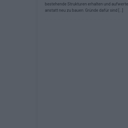
bestehende Strukturen erhalten und aufwerte
Fazit zum ESC 2026
KOMMENTAR
anstatt neu zu bauen. Gründe dafür sind
[…]