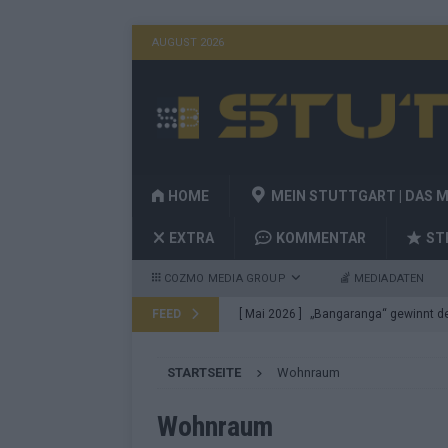
AUGUST 2026
HOME
MEIN STUTTGART | DAS 
EXTRA
KOMMENTAR
ST
COZMO MEDIA GROUP
MEDIADATEN
FEED
[ Mai 2026 ]
„Bangaranga“ gewinnt den
Fragen
EUROVISION
STARTSEITE
Wohnraum
[ Mai 2026 ]
Von JJ bis Lordi: Das si
[ Mai 2026 ]
Finnland auf Platz 17, De
Wohnraum