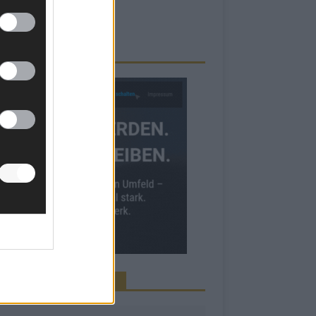
RBE BEI UNS!
INE NEWS MEHR VERPASSEN