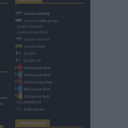
cozmo infinity
cozmo media group
cozmo connect
cozmo production
cozmo records
cozmo news
FLASH
FLASH UP
Nürnberger Blatt
Hamburger Blatt
Fränkisches Blatt
Münchener Blatt
Stuttgarter Blatt
Deine
KULINARIKUM.
st.
Raffi Gasser
HINWEISGEBER