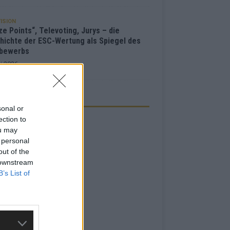
ISION
e Points“, Televoting, Jurys – die
hichte der ESC-Wertung als Spiegel des
bewerbs
i 2026
ZEIGE
sonal or
ection to
ou may
 personal
out of the
 downstream
B’s List of