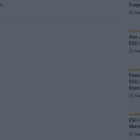
n,
Frag
Ma
EUROV
Von J
ESC-
Ma
EUROV
Finnl
ESC-
Kons
Ma
KOMM
ESC-F
über
Ma