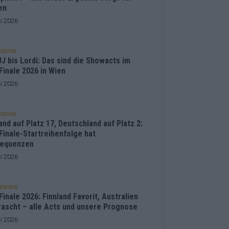
en
i 2026
ISION
J bis Lordi: Das sind die Showacts im
Finale 2026 in Wien
i 2026
ISION
and auf Platz 17, Deutschland auf Platz 2:
Finale-Startreihenfolge hat
equenzen
i 2026
ENTAR
inale 2026: Finnland Favorit, Australien
rascht – alle Acts und unsere Prognose
i 2026