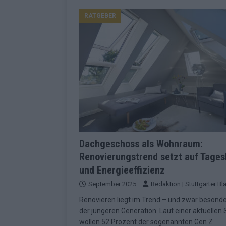
Konsequenzen
EUROVISION
RATGEBER
[ Mai 2026 ]
ESC-Finale 2026: Finnlan
KOMMENTAR
[ Mai 2026 ]
„Douze Points“, Televoti
Wettbewerbs
EUROVISION
[ Mai 2026 ]
ESC-Finale komplett: 20 Q
Überblick
EUROVISION
[ Mai 2026 ]
ESC 2026: JJ performt „U
zweiten Halbfinale
KOMMENTAR
Dachgeschoss als Wohnraum:
Renovierungstrend setzt auf Tages
[ Mai 2026 ]
Quoten vor ESC-Halbfina
und Energieeffizienz
überrascht negativ
EXTRA
September 2025
Redaktion | Stuttgarter Bla
[ Juni 2026 ]
Neue Themenwelt, neues
Renovieren liegt im Trend – und zwar besonde
Highlights
EXTRA
der jüngeren Generation. Laut einer aktuellen 
wollen 52 Prozent der sogenannten Gen Z
[ Mai 2026 ]
DARA gewinnt verdient, I