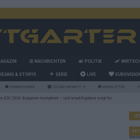
MAGAZIN
NACHRICHTEN
POLITIK
WIRTSC
REAMS & STORYS
SERIE
LIVE
EUROVISIO
HINWEISGEBER
COZMO INFINITY
NEWSLETTER
P
 ESC 2026: Bulgarien triumphiert – und Israel-Ergebnis sorgt für
JE
nd die Showacts im ESC-Finale 2026 in Wien
EUROVISION
utschland auf Platz 2: ESC-Finale-Startreihenfolge hat
EXT