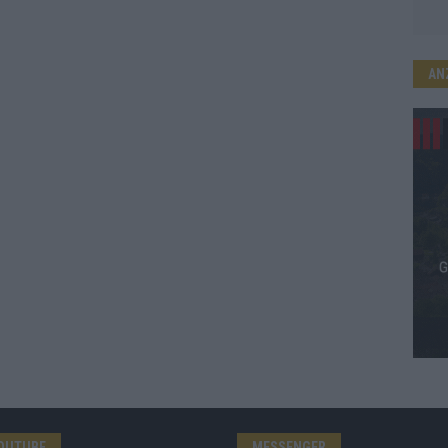
AN
OUTUBE
MESSENGER