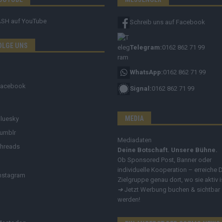
ASH
auf YouTube
Schreib uns auf Facebook
OLGE UNS
Telegram:
0162 862 71 99
WhatsApp:
0162 862 71 99
Facebook
Signal:
0162 862 71 99
MEDIA
luesky
umblr
Mediadaten
hreads
Deine Botschaft. Unsere Bühne.
Ob Sponsored Post, Banner oder
individuelle Kooperation – erreiche 
nstagram
Zielgruppe genau dort, wo sie aktiv i
➔
Jetzt Werbung buchen & sichtbar
werden!