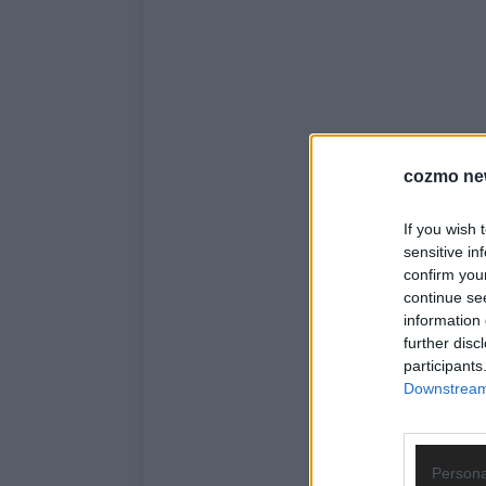
cozmo ne
If you wish 
sensitive in
confirm you
continue se
information 
further disc
participants
Downstream 
Persona