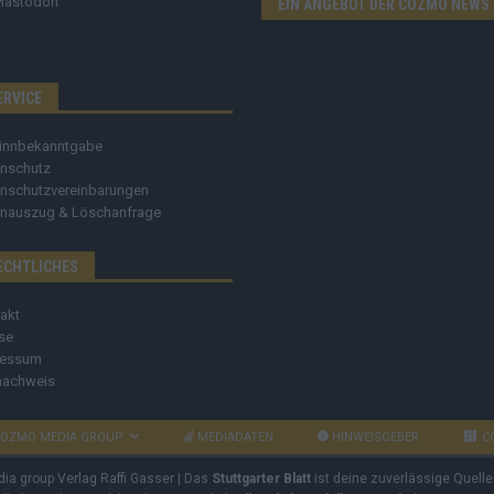
Mastodon
EIN ANGEBOT DER COZMO NEWS
ERVICE
innbekanntgabe
nschutz
nschutzvereinbarungen
nauszug & Löschanfrage
ECHTLICHES
akt
se
ressum
nachweis
OZMO MEDIA GROUP
MEDIADATEN
HINWEISGEBER
C
dia group Verlag Raffi Gasser | Das
Stuttgarter Blatt
ist deine zuverlässige Quelle