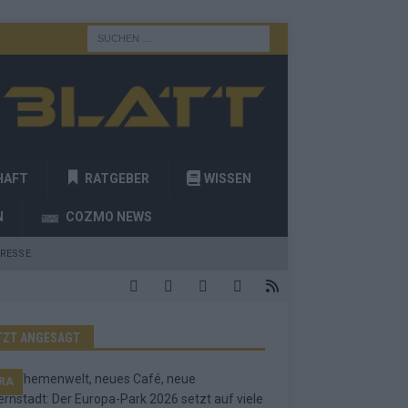
HAFT
RATGEBER
WISSEN
N
COZMO NEWS
RESSE
TZT ANGESAGT
RA