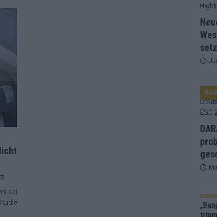
d Favorit, Australien überrascht – alle Acts und unsere Prognose
Neu
Wes
setz
ng, Jurys – die Geschichte der ESC-Wertung als Spiegel des
Ju
ualifikanten, vier Big-Four-Länder, ein Gastgeber – alle Acts im
KO
nknown“, Walzer zu kurz, Moderation zu provinziell – das Fazit zum
DARA
prob
licht
le 2: Dänemark vorne, Aserbaidschan chancenlos – Zypern
gesc
Ma
tt
 Café, neue Westernstadt: Der Europa-Park 2026 setzt auf viele
rs bei
EUROV
Studie
„Ban
trium
srael problematisch, Deutschland strukturell gescheitert – das