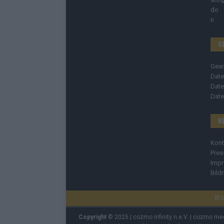
S
Gew
Date
Date
Date
R
Kont
Pres
Imp
Bild
C
Copyright
© 2025 | cozmo infinity n.e.V. | cozmo me