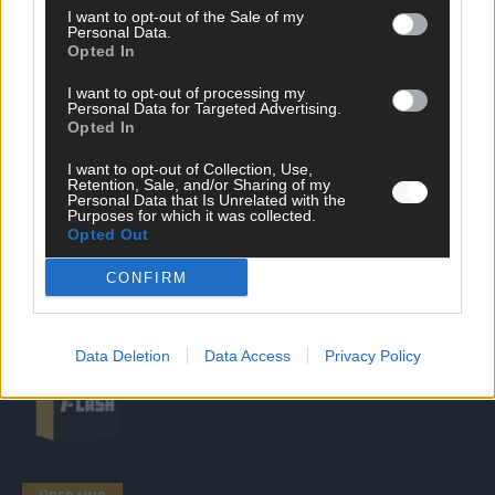
I want to opt-out of the Sale of my
Personal Data.
SCHNELL ZUM RESSORT
Opted In
Nachrichten
I want to opt-out of processing my
Personal Data for Targeted Advertising.
Politik
Opted In
Wirtschaft
Ratgeber
I want to opt-out of Collection, Use,
Wissen
Retention, Sale, and/or Sharing of my
Extra
Personal Data that Is Unrelated with the
Purposes for which it was collected.
Kommentar
Opted Out
Streams & Storys
Eurovision
CONFIRM
FLASH – DAS VIDEOPORTAL
Data Deletion
Data Access
Privacy Policy