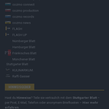
cozmo connect
cozmo production
cozmo records
cozmo news
FLASH
FLASH UP
Nürnberger Blatt
Hamburger Blatt
Fränkisches Blatt
Münchener Blatt
Stuttgarter Blatt
KULINARIKUM.
Raffi Gasser
HINWEISGEBER
Hast du
Hinweise
? Teile sie vertraulich mit dem
Stuttgarter Blatt
–
per Post, E-Mail, Telefon oder anonymem Briefkasten –
Hier mehr
erfahren
.