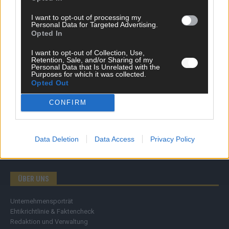
Wirtschaft
I want to opt-out of processing my
Ratgeber
Personal Data for Targeted Advertising.
Wissen
Opted In
Extra
Kommentar
I want to opt-out of Collection, Use,
Retention, Sale, and/or Sharing of my
Streams & Storys
Personal Data that Is Unrelated with the
Eurovision
Purposes for which it was collected.
Opted Out
FLASH – DAS VIDEOPORTAL
CONFIRM
Data Deletion
Data Access
Privacy Policy
ÜBER UNS
Unternehmensporträt
Ehtikrichtlinie & Faktencheck
Redaktion und Verwaltung