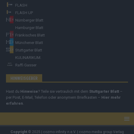
FLASH
FLASH UP
Nürnberger Blatt
Hamburger Blatt
Fränkisches Blatt
Münchener Blatt
Stuttgarter Blatt
KULINARIKUM.
Raffi Gasser
HINWEISGEBER
Hast du
Hinweise
? Teile sie vertraulich mit dem
Stuttgarter Blatt
–
per Post, E-Mail, Telefon oder anonymem Briefkasten –
Hier mehr
erfahren
.
Copyright
© 2025 | cozmo infinity n.e.V. | cozmo media group Verlag