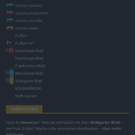
cozmo connect
cozmo production
cozmo records
cozmo news
FLASH
FLASH UP
Nürnberger Blatt
Hamburger Blatt
Fränkisches Blatt
Münchener Blatt
Stuttgarter Blatt
KULINARIKUM.
Raffi Gasser
HINWEISGEBER
Hast du
Hinweise
? Teile sie vertraulich mit dem
Stuttgarter Blatt
–
per Post, E-Mail, Telefon oder anonymem Briefkasten –
Hier mehr
erfahren
.