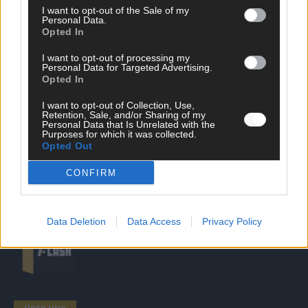
I want to opt-out of the Sale of my
Personal Data.
SCHNELL ZUM RESSORT
Opted In
Nachrichten
I want to opt-out of processing my
Personal Data for Targeted Advertising.
Politik
Opted In
Wirtschaft
Ratgeber
I want to opt-out of Collection, Use,
Wissen
Retention, Sale, and/or Sharing of my
Extra
Personal Data that Is Unrelated with the
Purposes for which it was collected.
Kommentar
Opted Out
Streams & Storys
Eurovision
CONFIRM
FLASH – DAS VIDEOPORTAL
Data Deletion
Data Access
Privacy Policy