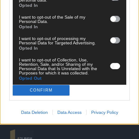
Opted In
I want to opt-out of the Sale of my
Personal Data.
Opted In
SCHNELL ZUM RESSORT
I want to opt-out of processing my
Personal Data for Targeted Advertising.
Opted In
Nachrichten
Politik
I want to opt-out of Collection, Use,
Wirtschaft
Retention, Sale, and/or Sharing of my
Personal Data that Is Unrelated with the
Ratgeber
Purposes for which it was collected.
Wissen
Opted Out
Extra
Kommentar
CONFIRM
Streams & Storys
Eurovision
Data Deletion
Data Access
Privacy Policy
FLASH – DAS VIDEOPORTAL