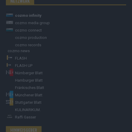
NETZWERK
cozmo infinity
cozmo media group
cozmo connect
cozmo production
cozmo records
cozmo news
FLASH
FLASH UP
Nürnberger Blatt
Hamburger Blatt
Fränkisches Blatt
Münchener Blatt
Stuttgarter Blatt
KULINARIKUM.
Raffi Gasser
HINWEISGEBER