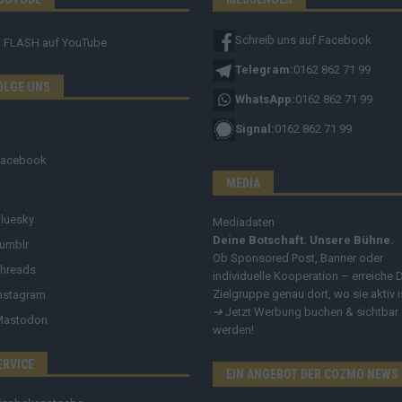
Schreib uns auf Facebook
FLASH
auf YouTube
Telegram:
0162 862 71 99
OLGE UNS
WhatsApp:
0162 862 71 99
Signal:
0162 862 71 99
Facebook
MEDIA
luesky
Mediadaten
Deine Botschaft. Unsere Bühne.
umblr
Ob Sponsored Post, Banner oder
hreads
individuelle Kooperation – erreiche 
Zielgruppe genau dort, wo sie aktiv i
nstagram
➔
Jetzt Werbung buchen & sichtbar
Mastodon
werden!
ERVICE
EIN ANGEBOT DER COZMO NEWS