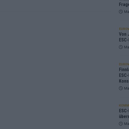
Frag
Ma
EUROV
Von J
ESC-
Ma
EUROV
Finnl
ESC-
Kons
Ma
KOMM
ESC-F
über
Ma