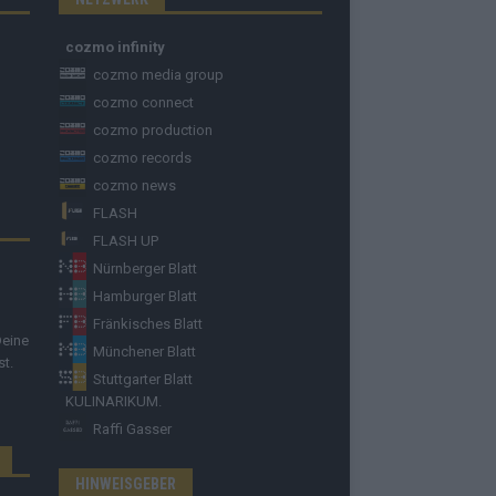
cozmo infinity
cozmo media group
cozmo connect
cozmo production
cozmo records
cozmo news
FLASH
FLASH UP
Nürnberger Blatt
Hamburger Blatt
Fränkisches Blatt
Deine
Münchener Blatt
st.
Stuttgarter Blatt
KULINARIKUM.
Raffi Gasser
HINWEISGEBER