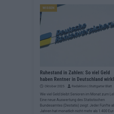
Konsequenzen
EUROVISION
WISSEN
[ Mai 2026 ]
ESC-Finale 2026: Finnlan
KOMMENTAR
[ Mai 2026 ]
„Douze Points“, Televoti
Wettbewerbs
EUROVISION
[ Mai 2026 ]
ESC-Finale komplett: 20 Q
Überblick
EUROVISION
[ Mai 2026 ]
ESC 2026: JJ performt „U
zweiten Halbfinale
KOMMENTAR
Ruhestand in Zahlen: So viel Geld
haben Rentner in Deutschland wirkl
[ Mai 2026 ]
Quoten vor ESC-Halbfina
Oktober 2025
Redaktion | Stuttgarter Blatt
überrascht negativ
EXTRA
Wie viel Geld bleibt Senioren im Monat zum L
[ Juni 2026 ]
Neue Themenwelt, neues
Eine neue Auswertung des Statistischen
Highlights
EXTRA
Bundesamtes (Destatis) zeigt: Jeder Fünfte a
Jahren hat monatlich nicht mehr als 1.400 Eur
[ Mai 2026 ]
DARA gewinnt verdient, I