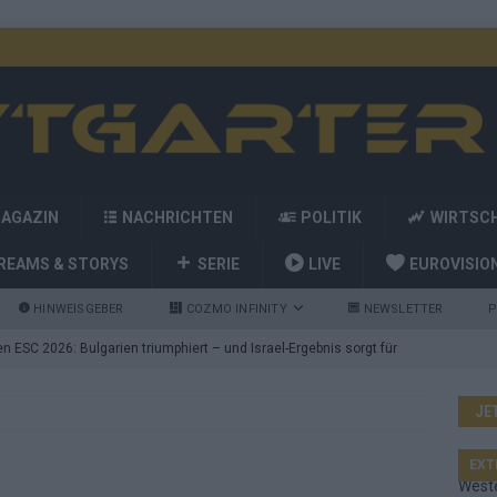
MAGAZIN
NACHRICHTEN
POLITIK
WIRTSC
REAMS & STORYS
SERIE
LIVE
EUROVISIO
HINWEISGEBER
COZMO INFINITY
NEWSLETTER
P
 ESC 2026: Bulgarien triumphiert – und Israel-Ergebnis sorgt für
JE
nd die Showacts im ESC-Finale 2026 in Wien
EUROVISION
utschland auf Platz 2: ESC-Finale-Startreihenfolge hat
EXT