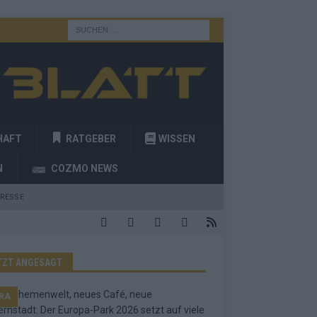
HAFT
RATGEBER
WISSEN
N
COZMO NEWS
RESSE
TZT ANGESAGT
RA