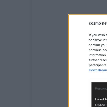
cozmo ne
If you wish 
sensitive in
confirm you
continue se
information 
further disc
participants
Downstream 
Persona
I want t
Opted 