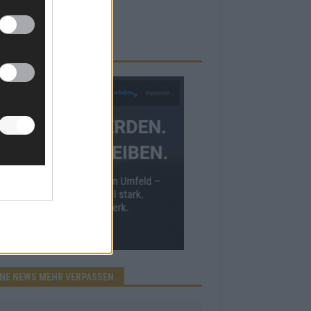
RBE BEI UNS!
INE NEWS MEHR VERPASSEN