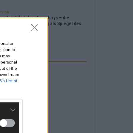
ISION
e Points“, Televoting, Jurys – die
hichte der ESC-Wertung als Spiegel des
bewerbs
i 2026
sonal or
ection to
ou may
ZEIGE
 personal
out of the
 downstream
B’s List of