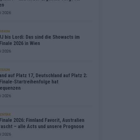
en
i 2026
ISION
J bis Lordi: Das sind die Showacts im
Finale 2026 in Wien
i 2026
ISION
and auf Platz 17, Deutschland auf Platz 2:
Finale-Startreihenfolge hat
equenzen
i 2026
ENTAR
inale 2026: Finnland Favorit, Australien
rascht – alle Acts und unsere Prognose
i 2026