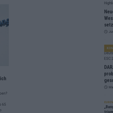
d Favorit, Australien überrascht – alle Acts und unsere Prognose
Neu
Wes
setz
ng, Jurys – die Geschichte der ESC-Wertung als Spiegel des
Ju
ualifikanten, vier Big-Four-Länder, ein Gastgeber – alle Acts im
KO
nknown“, Walzer zu kurz, Moderation zu provinziell – das Fazit zum
DARA
prob
ich
le 2: Dänemark vorne, Aserbaidschan chancenlos – Zypern
gesc
Ma
eben?
 Café, neue Westernstadt: Der Europa-Park 2026 setzt auf viele
EUROV
b 65
„Ban
o
trium
srael problematisch, Deutschland strukturell gescheitert – das