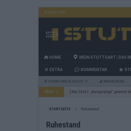
AUGUST 2026
HOME
MEIN STUTTGART | DAS 
EXTRA
KOMMENTAR
ST
COZMO MEDIA GROUP
MEDIADATEN
FEED
[ Mai 2026 ]
„Bangaranga“ gewinnt den
Fragen
EUROVISION
STARTSEITE
Ruhestand
[ Mai 2026 ]
Von JJ bis Lordi: Das si
[ Mai 2026 ]
Finnland auf Platz 17, De
Ruhestand