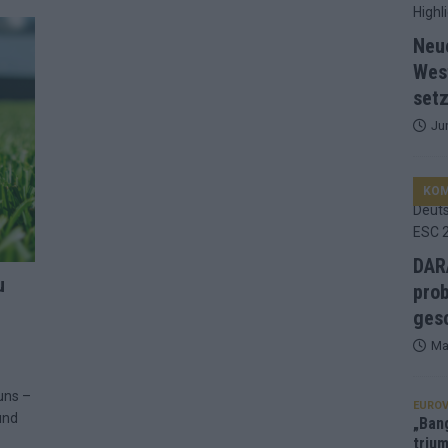
d Favorit, Australien überrascht – alle Acts und unsere Prognose
Neu
Wes
setz
ng, Jurys – die Geschichte der ESC-Wertung als Spiegel des
Ju
ualifikanten, vier Big-Four-Länder, ein Gastgeber – alle Acts im
KO
nknown“, Walzer zu kurz, Moderation zu provinziell – das Fazit zum
DARA
u
prob
le 2: Dänemark vorne, Aserbaidschan chancenlos – Zypern
gesc
Ma
 Café, neue Westernstadt: Der Europa-Park 2026 setzt auf viele
uns –
EUROV
und
„Ban
trium
srael problematisch, Deutschland strukturell gescheitert – das