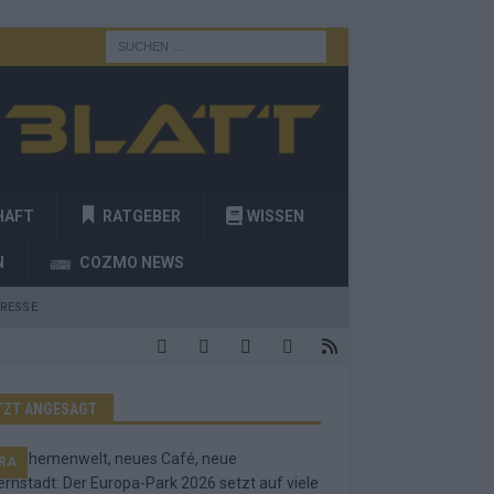
HAFT
RATGEBER
WISSEN
N
COZMO NEWS
RESSE
TZT ANGESAGT
RA