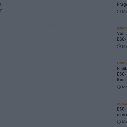
g
Frag
n,
Ma
EUROV
Von J
ESC-
Ma
EUROV
Finnl
ESC-
Kons
Ma
KOMM
ESC-F
über
Ma