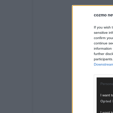
cozmo ne
If you wish 
sensitive in
confirm you
continue se
information 
further disc
participants
Downstream 
Persona
I want t
Opted 
I want t