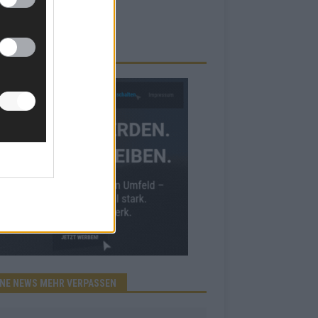
RBE BEI UNS!
INE NEWS MEHR VERPASSEN