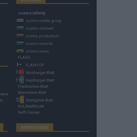
cozmo infinity
cozmo media group
cozmo connect
cozmo production
cozmo records
cozmo news
FLASH
FLASH UP
Nürnberger Blatt
Hamburger Blatt
Fränkisches Blatt
Münchener Blatt
Deine
st.
Stuttgarter Blatt
KULINARIKUM.
Raffi Gasser
HINWEISGEBER