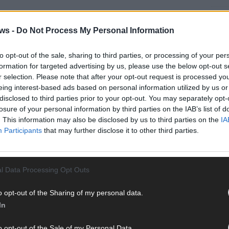
EUROV
„Douz
ws -
Do Not Process My Personal Information
Gesc
Wett
to opt-out of the sale, sharing to third parties, or processing of your per
Ma
formation for targeted advertising by us, please use the below opt-out s
r selection. Please note that after your opt-out request is processed y
eing interest-based ads based on personal information utilized by us or
disclosed to third parties prior to your opt-out. You may separately opt-
AN
losure of your personal information by third parties on the IAB’s list of
. This information may also be disclosed by us to third parties on the
IA
Participants
that may further disclose it to other third parties.
l Data Processing Opt Outs
o opt-out of the Sharing of my personal data.
In
o opt-out of the Sale of my Personal Data.