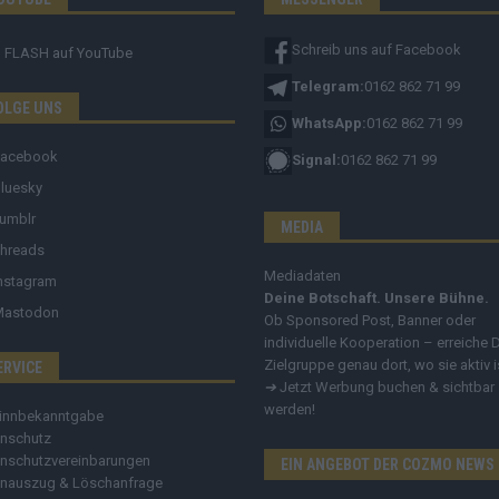
Schreib uns auf Facebook
FLASH
auf YouTube
Telegram:
0162 862 71 99
OLGE UNS
WhatsApp:
0162 862 71 99
Facebook
Signal:
0162 862 71 99
luesky
umblr
MEDIA
hreads
Mediadaten
nstagram
Deine Botschaft. Unsere Bühne.
Mastodon
Ob Sponsored Post, Banner oder
individuelle Kooperation – erreiche 
Zielgruppe genau dort, wo sie aktiv i
ERVICE
➔
Jetzt Werbung buchen & sichtbar
werden!
innbekanntgabe
nschutz
nschutzvereinbarungen
EIN ANGEBOT DER COZMO NEWS
nauszug & Löschanfrage