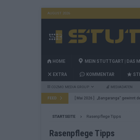
AUGUST 2026
HOME
MEIN STUTTGART | DAS 
EXTRA
KOMMENTAR
ST
COZMO MEDIA GROUP
MEDIADATEN
FEED
[ Mai 2026 ]
„Bangaranga“ gewinnt den
Fragen
EUROVISION
STARTSEITE
Rasenpflege Tipps
[ Mai 2026 ]
Von JJ bis Lordi: Das si
[ Mai 2026 ]
Finnland auf Platz 17, De
Rasenpflege Tipps