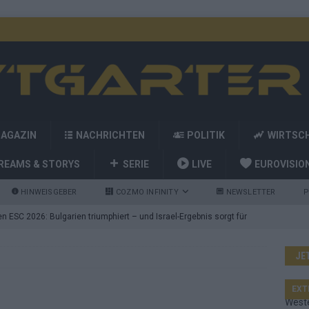
MAGAZIN
NACHRICHTEN
POLITIK
WIRTSC
REAMS & STORYS
SERIE
LIVE
EUROVISIO
HINWEISGEBER
COZMO INFINITY
NEWSLETTER
P
 ESC 2026: Bulgarien triumphiert – und Israel-Ergebnis sorgt für
JE
nd die Showacts im ESC-Finale 2026 in Wien
EUROVISION
utschland auf Platz 2: ESC-Finale-Startreihenfolge hat
EXT