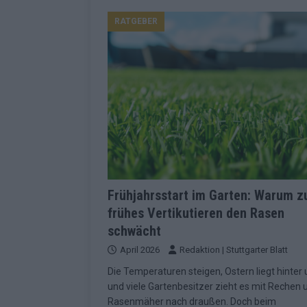
Konsequenzen
EUROVISION
RATGEBER
[ Mai 2026 ]
ESC-Finale 2026: Finnlan
KOMMENTAR
[ Mai 2026 ]
„Douze Points“, Televoti
Wettbewerbs
EUROVISION
[ Mai 2026 ]
ESC-Finale komplett: 20 Q
Überblick
EUROVISION
[ Mai 2026 ]
ESC 2026: JJ performt „U
zweiten Halbfinale
KOMMENTAR
Frühjahrsstart im Garten: Warum z
frühes Vertikutieren den Rasen
[ Mai 2026 ]
Quoten vor ESC-Halbfina
schwächt
überrascht negativ
EXTRA
April 2026
Redaktion | Stuttgarter Blatt
[ Juni 2026 ]
Neue Themenwelt, neues
Die Temperaturen steigen, Ostern liegt hinter 
Highlights
EXTRA
und viele Gartenbesitzer zieht es mit Rechen 
Rasenmäher nach draußen. Doch beim
[ Mai 2026 ]
DARA gewinnt verdient, I