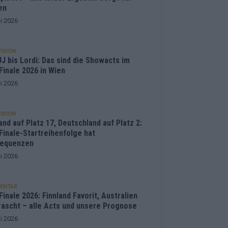
en
i 2026
ISION
J bis Lordi: Das sind die Showacts im
Finale 2026 in Wien
i 2026
ISION
and auf Platz 17, Deutschland auf Platz 2:
Finale-Startreihenfolge hat
equenzen
i 2026
ENTAR
inale 2026: Finnland Favorit, Australien
rascht – alle Acts und unsere Prognose
i 2026