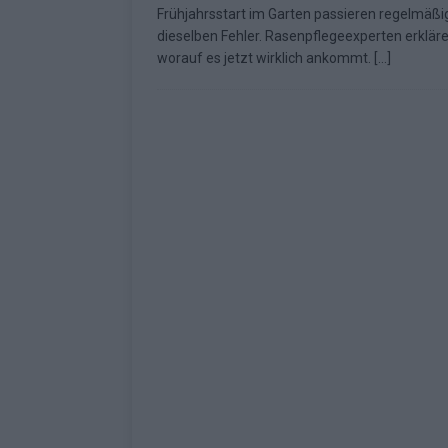
Frühjahrsstart im Garten passieren regelmäßi
Fazit zum ESC 2026
KOMMENTAR
dieselben Fehler. Rasenpflegeexperten erkläre
worauf es jetzt wirklich ankommt.
[…]