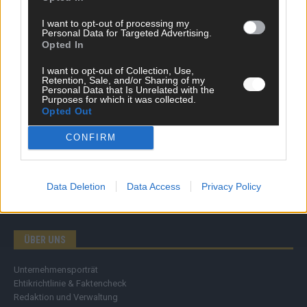
Wirtschaft
I want to opt-out of processing my
Ratgeber
Personal Data for Targeted Advertising.
Wissen
Opted In
Extra
Kommentar
I want to opt-out of Collection, Use,
Retention, Sale, and/or Sharing of my
Streams & Storys
Personal Data that Is Unrelated with the
Eurovision
Purposes for which it was collected.
Opted Out
FLASH – DAS VIDEOPORTAL
CONFIRM
Data Deletion
Data Access
Privacy Policy
ÜBER UNS
Unternehmensporträt
Ehtikrichtlinie & Faktencheck
Redaktion und Verwaltung