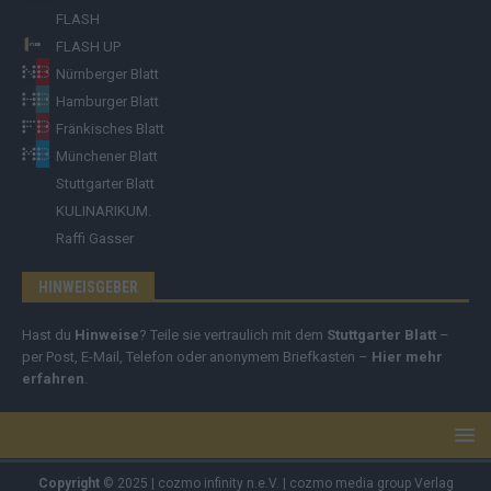
FLASH
FLASH UP
Nürnberger Blatt
Hamburger Blatt
Fränkisches Blatt
Münchener Blatt
Stuttgarter Blatt
KULINARIKUM.
Raffi Gasser
HINWEISGEBER
Hast du
Hinweise
? Teile sie vertraulich mit dem
Stuttgarter Blatt
–
per Post, E-Mail, Telefon oder anonymem Briefkasten –
Hier mehr
erfahren
.
Copyright
© 2025 | cozmo infinity n.e.V. | cozmo media group Verlag