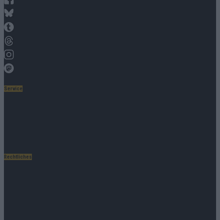
Bluesky
Tumblr
Threads
Instagram
Mastodon
Service
Gewinnbekanntgabe
Datenschutz
Datenschutzvereinbarungen
Datenauszug & Löschanfrage
Rechtliches
Kontakt
Presse
Impressum
Bildnachweis