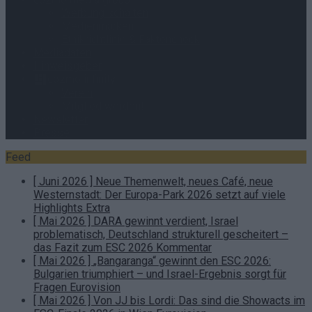
Werbung schalten
Medienmarken
Ethikrichtlinie & Faktencheck
Mediadaten
Hinweisgeber
cozmo infinity
Verein
Mitglied werden!
Newsletter
Presse
Feed
[ Juni 2026 ]
Neue Themenwelt, neues Café, neue
Westernstadt: Der Europa-Park 2026 setzt auf viele
Highlights
Extra
[ Mai 2026 ]
DARA gewinnt verdient, Israel
problematisch, Deutschland strukturell gescheitert –
das Fazit zum ESC 2026
Kommentar
[ Mai 2026 ]
„Bangaranga“ gewinnt den ESC 2026:
Bulgarien triumphiert – und Israel-Ergebnis sorgt für
Fragen
Eurovision
[ Mai 2026 ]
Von JJ bis Lordi: Das sind die Showacts im