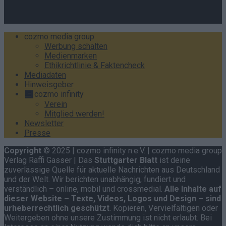
Blatt
– per Post, E-Mail, Telefon oder anonymem Briefkasten
–
Hier mehr erfahren
.
cozmo media group
Werbung schalten
Medienmarken
Ethikrichtlinie & Faktencheck
Mediadaten
Hinweisgeber
cozmo infinity
Verein
Mitglied werden!
Newsletter
Presse
Copyright
© 2025 | cozmo infinity n.e.V. | cozmo media group
Verlag Raffi Gasser | Das
Stuttgarter Blatt
ist deine
zuverlässige Quelle für aktuelle Nachrichten aus Deutschland
und der Welt. Wir berichten unabhängig, fundiert und
verständlich – online, mobil und crossmedial.
Alle Inhalte auf
dieser Website – Texte, Videos, Logos und Design – sind
urheberrechtlich geschützt
. Kopieren, Vervielfältigen oder
Weitergeben ohne unsere Zustimmung ist nicht erlaubt. Bei