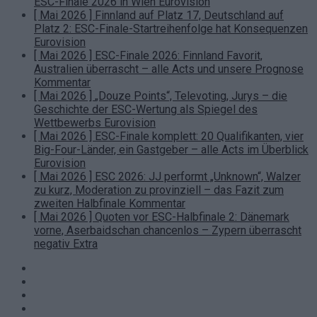
ESC-Finale 2026 in Wien
Eurovision
[ Mai 2026 ]
Finnland auf Platz 17, Deutschland auf
Platz 2: ESC-Finale-Startreihenfolge hat Konsequenzen
Eurovision
[ Mai 2026 ]
ESC-Finale 2026: Finnland Favorit,
Australien überrascht – alle Acts und unsere Prognose
Kommentar
[ Mai 2026 ]
„Douze Points“, Televoting, Jurys – die
Geschichte der ESC-Wertung als Spiegel des
Wettbewerbs
Eurovision
[ Mai 2026 ]
ESC-Finale komplett: 20 Qualifikanten, vier
Big-Four-Länder, ein Gastgeber – alle Acts im Überblick
Eurovision
[ Mai 2026 ]
ESC 2026: JJ performt „Unknown“, Walzer
zu kurz, Moderation zu provinziell – das Fazit zum
zweiten Halbfinale
Kommentar
[ Mai 2026 ]
Quoten vor ESC-Halbfinale 2: Dänemark
vorne, Aserbaidschan chancenlos – Zypern überrascht
negativ
Extra
Facebook
YouTube
Instagram
WhatsApp