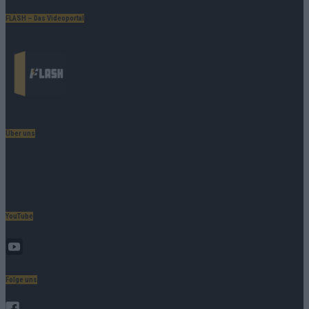
FLASH – Das Videoportal
Über uns
Unternehmensporträt
Ehtikrichtlinie & Faktencheck
Redaktion und Verwaltung
YouTube
FLASH
auf YouTube
Folge uns
Facebook