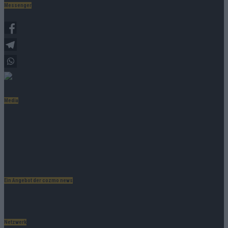
Messenger
Schreib uns auf Facebook
Telegram:
0162 862 71 99
WhatsApp:
0162 862 71 99
Signal:
0162 862 71 99
Media
Mediadaten
Deine Botschaft. Unsere Bühne.
Ob Sponsored Post, Banner oder individuelle Kooperation –
erreiche Deine Zielgruppe genau dort, wo sie aktiv ist.
➔
Jetzt Werbung buchen & sichtbar werden!
Ein Angebot der cozmo news
Netzwerk