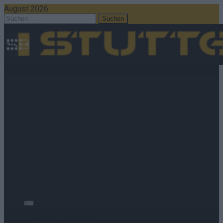
August 2026
Suchen
nach:
Home
Mein Stuttgart | Das Magazin
Nachrichten
Politik
Wirtschaft
Ratgeber
Wissen
Extra
Kommentar
Streams & Storys
Serie
Live
Eurovision
cozmo news
cozmo media group