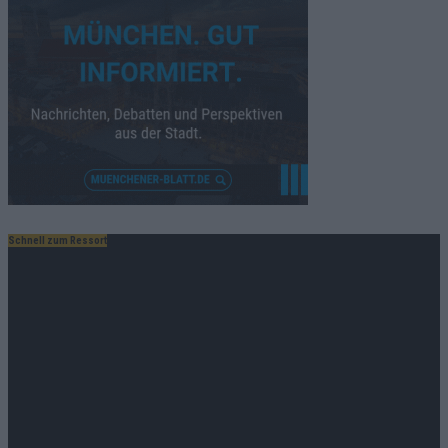
Schnell zum Ressort
Nachrichten
Politik
Wirtschaft
Ratgeber
Wissen
Extra
Kommentar
Streams & Storys
Eurovision