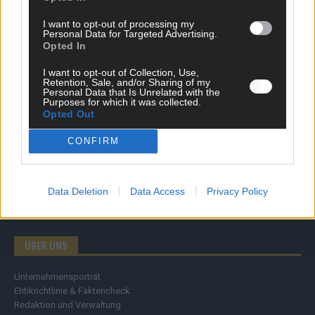
Wirtschaft
I want to opt-out of processing my
Ratgeber
Personal Data for Targeted Advertising.
Wissen
Opted In
Extra
Kommentar
I want to opt-out of Collection, Use,
Retention, Sale, and/or Sharing of my
Streams & Storys
Personal Data that Is Unrelated with the
Eurovision
Purposes for which it was collected.
Opted Out
FLASH – DAS VIDEOPORTAL
CONFIRM
Data Deletion
Data Access
Privacy Policy
ÜBER UNS
Unternehmensporträt
Ehtikrichtlinie & Faktencheck
Redaktion und Verwaltung