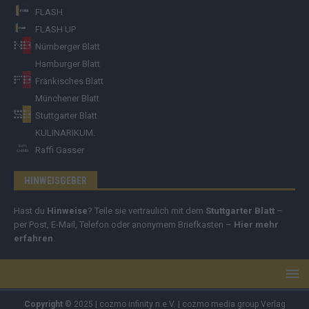
FLASH
FLASH UP
Nürnberger Blatt
Hamburger Blatt
Fränkisches Blatt
Münchener Blatt
Stuttgarter Blatt
KULINARIKUM.
Raffi Gasser
HINWEISGEBER
Hast du
Hinweise
? Teile sie vertraulich mit dem
Stuttgarter Blatt
–
per Post, E-Mail, Telefon oder anonymem Briefkasten –
Hier mehr
erfahren
.
Copyright
© 2025 | cozmo infinity n.e.V. | cozmo media group Verlag