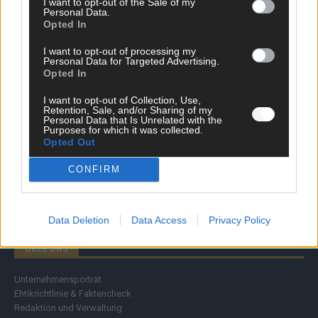
I want to opt-out of the Sale of my
Personal Data.
Wirtschaft
Opted In
Ratgeber
Wissen
I want to opt-out of processing my
Extra
Personal Data for Targeted Advertising.
Kommentar
Opted In
Streams & Storys
Eurovision
I want to opt-out of Collection, Use,
Retention, Sale, and/or Sharing of my
Personal Data that Is Unrelated with the
FLASH – DAS VIDEOPORTAL
Purposes for which it was collected.
Opted Out
CONFIRM
Data Deletion
Data Access
Privacy Policy
ÜBER UNS
Unternehmensporträt
Ehtikrichtlinie & Faktencheck
Redaktion und Verwaltung