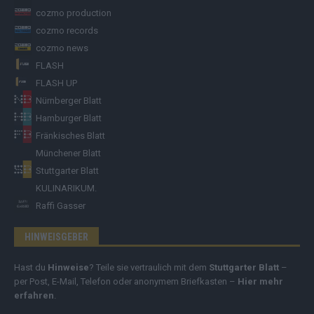
cozmo production
cozmo records
cozmo news
FLASH
FLASH UP
Nürnberger Blatt
Hamburger Blatt
Fränkisches Blatt
Münchener Blatt
Stuttgarter Blatt
KULINARIKUM.
Raffi Gasser
HINWEISGEBER
Hast du
Hinweise
? Teile sie vertraulich mit dem
Stuttgarter Blatt
–
per Post, E-Mail, Telefon oder anonymem Briefkasten –
Hier mehr
erfahren
.