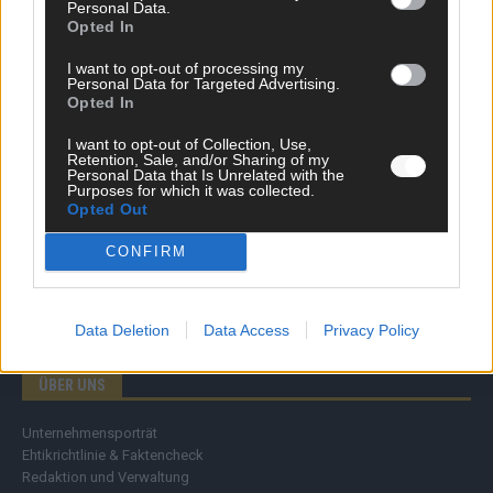
Personal Data.
Wirtschaft
Opted In
Ratgeber
Wissen
I want to opt-out of processing my
Personal Data for Targeted Advertising.
Extra
Opted In
Kommentar
Streams & Storys
I want to opt-out of Collection, Use,
Eurovision
Retention, Sale, and/or Sharing of my
Personal Data that Is Unrelated with the
Purposes for which it was collected.
FLASH – DAS VIDEOPORTAL
Opted Out
CONFIRM
Data Deletion
Data Access
Privacy Policy
ÜBER UNS
Unternehmensporträt
Ehtikrichtlinie & Faktencheck
Redaktion und Verwaltung