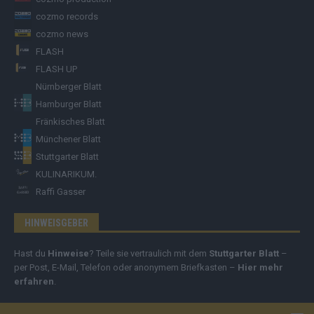
cozmo records
cozmo news
FLASH
FLASH UP
Nürnberger Blatt
Hamburger Blatt
Fränkisches Blatt
Münchener Blatt
Stuttgarter Blatt
KULINARIKUM.
Raffi Gasser
HINWEISGEBER
Hast du
Hinweise
? Teile sie vertraulich mit dem
Stuttgarter Blatt
–
per Post, E-Mail, Telefon oder anonymem Briefkasten –
Hier mehr
erfahren
.