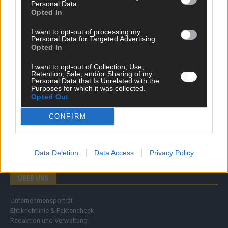
Personal Data.
Wirtschaft
Opted In
Ratgeber
Wissen
I want to opt-out of processing my
Personal Data for Targeted Advertising.
Extra
Opted In
Kommentar
Streams & Storys
I want to opt-out of Collection, Use,
Eurovision
Retention, Sale, and/or Sharing of my
Personal Data that Is Unrelated with the
Purposes for which it was collected.
FLASH – DAS VIDEOPORTAL
Opted Out
CONFIRM
Data Deletion
Data Access
Privacy Policy
ÜBER UNS
Unternehmensporträt
Ehtikrichtlinie & Faktencheck
Redaktion und Verwaltung