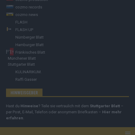
cozmo records
cozmo news
FLASH
FLASH UP
Nürnberger Blatt
Hamburger Blatt
Fränkisches Blatt
Münchener Blatt
Stuttgarter Blatt
KULINARIKUM.
Raffi Gasser
HINWEISGEBER
Hast du
Hinweise
? Teile sie vertraulich mit dem
Stuttgarter Blatt
–
per Post, E-Mail, Telefon oder anonymem Briefkasten –
Hier mehr
erfahren
.