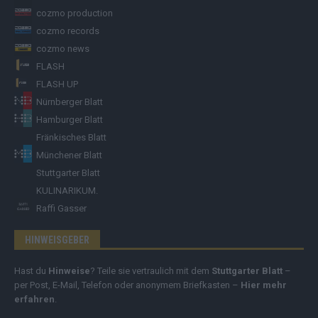
cozmo production
cozmo records
cozmo news
FLASH
FLASH UP
Nürnberger Blatt
Hamburger Blatt
Fränkisches Blatt
Münchener Blatt
Stuttgarter Blatt
KULINARIKUM.
Raffi Gasser
HINWEISGEBER
Hast du
Hinweise
? Teile sie vertraulich mit dem
Stuttgarter Blatt
–
per Post, E-Mail, Telefon oder anonymem Briefkasten –
Hier mehr
erfahren
.