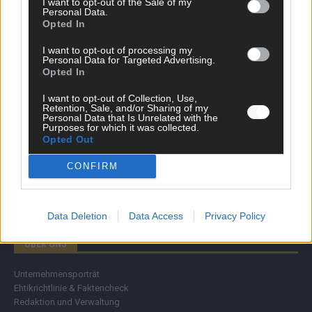
I want to opt-out of the Sale of my
Personal Data.
Wirtschaft
Opted In
Ratgeber
Wissen
I want to opt-out of processing my
Extra
Personal Data for Targeted Advertising.
Kommentar
Opted In
Streams & Storys
Eurovision
I want to opt-out of Collection, Use,
Retention, Sale, and/or Sharing of my
Personal Data that Is Unrelated with the
FLASH – DAS VIDEOPORTAL
Purposes for which it was collected.
Opted Out
CONFIRM
Data Deletion
Data Access
Privacy Policy
ÜBER UNS
Unternehmensporträt
Ehtikrichtlinie & Faktencheck
Redaktion und Verwaltung