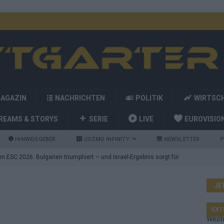
MAGAZIN
NACHRICHTEN
POLITIK
WIRTSC
REAMS & STORYS
SERIE
LIVE
EUROVISIO
HINWEISGEBER
COZMO INFINITY
NEWSLETTER
P
 ESC 2026: Bulgarien triumphiert – und Israel-Ergebnis sorgt für
JE
nd die Showacts im ESC-Finale 2026 in Wien
EUROVISION
utschland auf Platz 2: ESC-Finale-Startreihenfolge hat
EXT