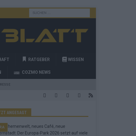
HAFT
RATGEBER
WISSEN
N
COZMO NEWS
RESSE
TZT ANGESAGT
RA