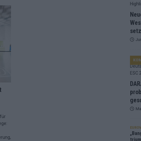
d Favorit, Australien überrascht – alle Acts und unsere Prognose
Neu
Wes
setz
ng, Jurys – die Geschichte der ESC-Wertung als Spiegel des
Ju
ualifikanten, vier Big-Four-Länder, ein Gastgeber – alle Acts im
KO
nknown“, Walzer zu kurz, Moderation zu provinziell – das Fazit zum
DARA
t
prob
le 2: Dänemark vorne, Aserbaidschan chancenlos – Zypern
gesc
Ma
für
 Café, neue Westernstadt: Der Europa-Park 2026 setzt auf viele
ege:
EUROV
„Ban
erung,
trium
srael problematisch, Deutschland strukturell gescheitert – das