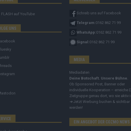
Schreib uns auf Facebook
FLASH
auf YouTube
Telegram:
0162 862 71 99
OLGE UNS
WhatsApp:
0162 862 71 99
Facebook
Signal:
0162 862 71 99
luesky
umblr
MEDIA
hreads
Mediadaten
nstagram
Deine Botschaft. Unsere Bühne.
Ob Sponsored Post, Banner oder
individuelle Kooperation – erreiche 
Mastodon
Zielgruppe genau dort, wo sie aktiv i
➔
Jetzt Werbung buchen & sichtbar
werden!
ERVICE
EIN ANGEBOT DER COZMO NEWS