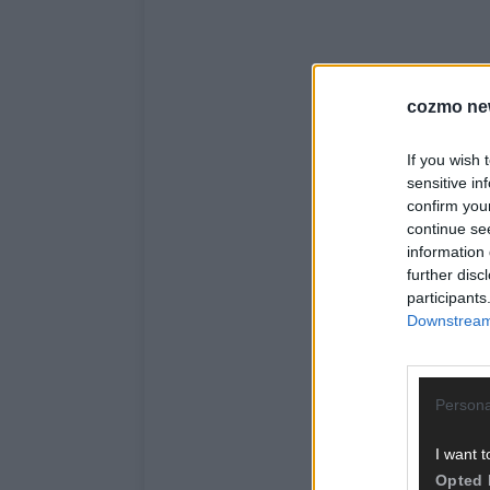
cozmo ne
If you wish 
sensitive in
confirm you
continue se
information 
further disc
participants
Downstream 
Persona
I want t
Opted 