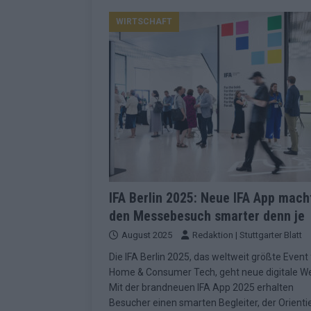
Konsequenzen
EUROVISION
WIRTSCHAFT
[ Mai 2026 ]
ESC-Finale 2026: Finnlan
KOMMENTAR
[ Mai 2026 ]
„Douze Points“, Televoti
Wettbewerbs
EUROVISION
[ Mai 2026 ]
ESC-Finale komplett: 20 Q
Überblick
EUROVISION
[ Mai 2026 ]
ESC 2026: JJ performt „U
zweiten Halbfinale
KOMMENTAR
IFA Berlin 2025: Neue IFA App mach
den Messebesuch smarter denn je
[ Mai 2026 ]
Quoten vor ESC-Halbfina
August 2025
Redaktion | Stuttgarter Blatt
überrascht negativ
EXTRA
Die IFA Berlin 2025, das weltweit größte Event 
[ Juni 2026 ]
Neue Themenwelt, neues
Home & Consumer Tech, geht neue digitale W
Highlights
EXTRA
Mit der brandneuen IFA App 2025 erhalten
Besucher einen smarten Begleiter, der Orienti
[ Mai 2026 ]
DARA gewinnt verdient, I