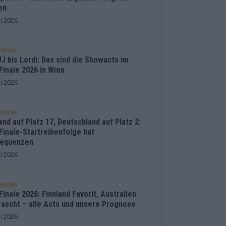
en
i 2026
ISION
J bis Lordi: Das sind die Showacts im
Finale 2026 in Wien
i 2026
ISION
and auf Platz 17, Deutschland auf Platz 2:
Finale-Startreihenfolge hat
equenzen
i 2026
ENTAR
inale 2026: Finnland Favorit, Australien
rascht – alle Acts und unsere Prognose
i 2026