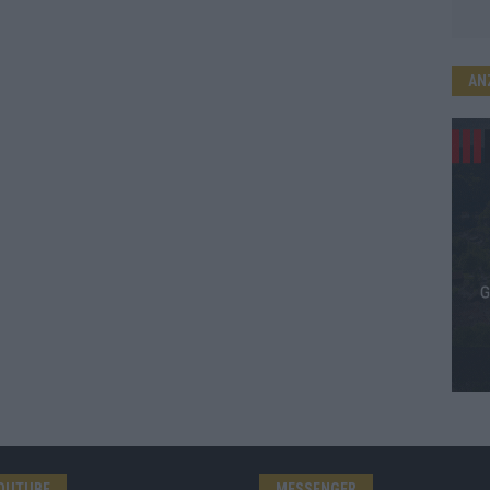
AN
OUTUBE
MESSENGER