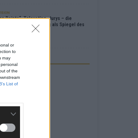
ISION
e Points“, Televoting, Jurys – die
hichte der ESC-Wertung als Spiegel des
bewerbs
i 2026
sonal or
ection to
ou may
ZEIGE
 personal
out of the
 downstream
B’s List of