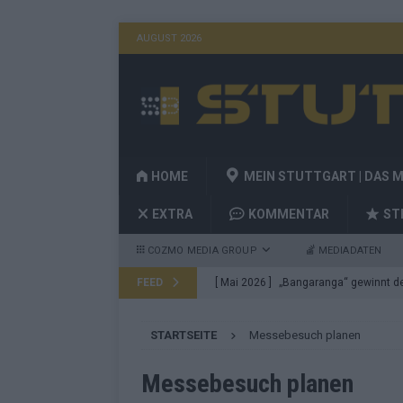
AUGUST 2026
HOME
MEIN STUTTGART | DAS 
EXTRA
KOMMENTAR
ST
COZMO MEDIA GROUP
MEDIADATEN
FEED
[ Mai 2026 ]
„Bangaranga“ gewinnt den
Fragen
EUROVISION
STARTSEITE
Messebesuch planen
[ Mai 2026 ]
Von JJ bis Lordi: Das si
[ Mai 2026 ]
Finnland auf Platz 17, De
Messebesuch planen