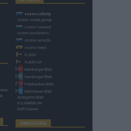
cozmo infinity
cozmo media group
cozmo connect
cozmo production
cozmo records
cozmo news
FLASH
FLASH UP
Nürnberger Blatt
Hamburger Blatt
Fränkisches Blatt
Deine
Münchener Blatt
st.
Stuttgarter Blatt
KULINARIKUM.
Raffi Gasser
HINWEISGEBER