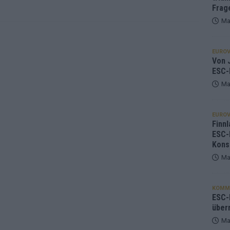
Frag
Ma
EUROV
Von J
ESC-
Ma
EUROV
Finnl
ESC-
Kons
Ma
KOMM
ESC-F
über
Ma