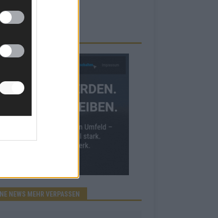
RBE BEI UNS!
INE NEWS MEHR VERPASSEN