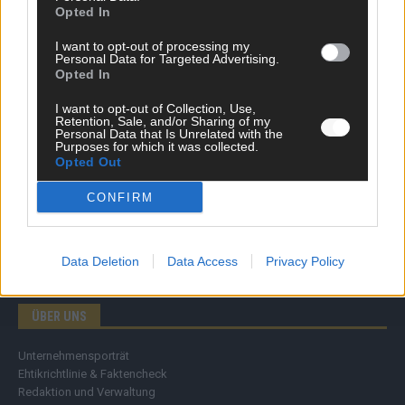
Opted In
Wirtschaft
Ratgeber
I want to opt-out of processing my
Wissen
Personal Data for Targeted Advertising.
Extra
Opted In
Kommentar
Streams & Storys
I want to opt-out of Collection, Use,
Retention, Sale, and/or Sharing of my
Eurovision
Personal Data that Is Unrelated with the
Purposes for which it was collected.
Opted Out
FLASH – DAS VIDEOPORTAL
CONFIRM
Data Deletion
Data Access
Privacy Policy
ÜBER UNS
Unternehmensporträt
Ehtikrichtlinie & Faktencheck
Redaktion und Verwaltung