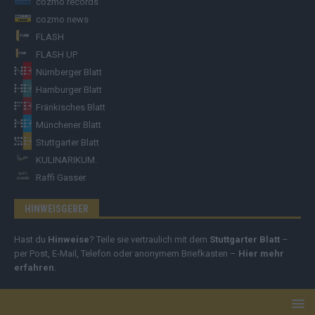
cozmo records
cozmo news
FLASH
FLASH UP
Nürnberger Blatt
Hamburger Blatt
Fränkisches Blatt
Münchener Blatt
Stuttgarter Blatt
KULINARIKUM.
Raffi Gasser
HINWEISGEBER
Hast du
Hinweise
? Teile sie vertraulich mit dem
Stuttgarter Blatt
–
per Post, E-Mail, Telefon oder anonymem Briefkasten –
Hier mehr
erfahren
.