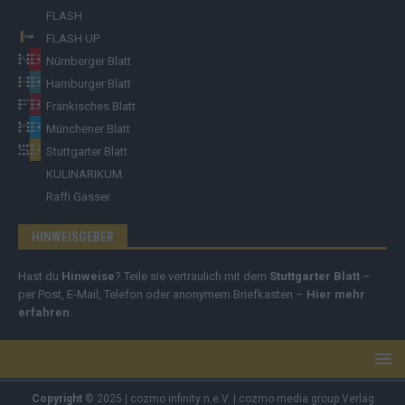
FLASH
FLASH UP
Nürnberger Blatt
Hamburger Blatt
Fränkisches Blatt
Münchener Blatt
Stuttgarter Blatt
KULINARIKUM.
Raffi Gasser
HINWEISGEBER
Hast du
Hinweise
? Teile sie vertraulich mit dem
Stuttgarter Blatt
–
per Post, E-Mail, Telefon oder anonymem Briefkasten –
Hier mehr
erfahren
.
Copyright
© 2025 | cozmo infinity n.e.V. | cozmo media group Verlag