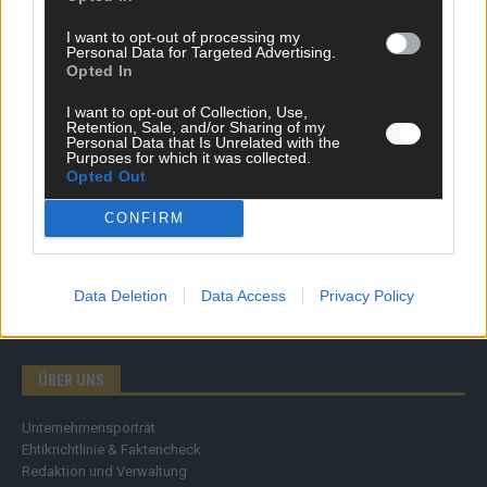
Wirtschaft
I want to opt-out of processing my
Ratgeber
Personal Data for Targeted Advertising.
Wissen
Opted In
Extra
Kommentar
I want to opt-out of Collection, Use,
Retention, Sale, and/or Sharing of my
Streams & Storys
Personal Data that Is Unrelated with the
Eurovision
Purposes for which it was collected.
Opted Out
FLASH – DAS VIDEOPORTAL
CONFIRM
Data Deletion
Data Access
Privacy Policy
ÜBER UNS
Unternehmensporträt
Ehtikrichtlinie & Faktencheck
Redaktion und Verwaltung