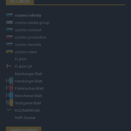
NETZWERK
cozmo infinity
cozmo media group
cozmo connect
cozmo production
cozmo records
cozmo news
FLASH
FLASH UP
Nürnberger Blatt
Hamburger Blatt
Fränkisches Blatt
Münchener Blatt
Stuttgarter Blatt
KULINARIKUM.
Raffi Gasser
HINWEISGEBER