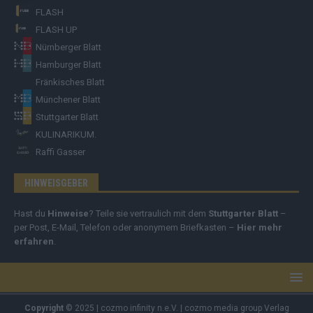
FLASH
FLASH UP
Nürnberger Blatt
Hamburger Blatt
Fränkisches Blatt
Münchener Blatt
Stuttgarter Blatt
KULINARIKUM.
Raffi Gasser
HINWEISGEBER
Hast du
Hinweise
? Teile sie vertraulich mit dem
Stuttgarter Blatt
–
per Post, E-Mail, Telefon oder anonymem Briefkasten –
Hier mehr
erfahren
.
Copyright
© 2025 | cozmo infinity n.e.V. | cozmo media group Verlag