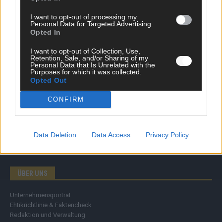
Wirtschaft
I want to opt-out of processing my
Ratgeber
Personal Data for Targeted Advertising.
Wissen
Opted In
Extra
Kommentar
I want to opt-out of Collection, Use,
Retention, Sale, and/or Sharing of my
Streams & Storys
Personal Data that Is Unrelated with the
Eurovision
Purposes for which it was collected.
Opted Out
FLASH – DAS VIDEOPORTAL
CONFIRM
Data Deletion
Data Access
Privacy Policy
ÜBER UNS
Unternehmensporträt
Ehtikrichtlinie & Faktencheck
Redaktion und Verwaltung